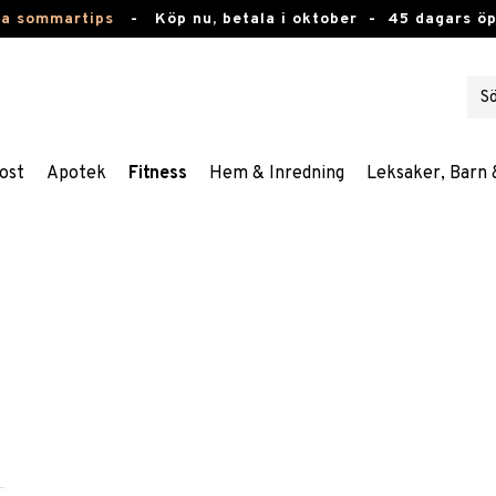
ta sommartips
-
Köp nu, betala i oktober -
45 dagars ö
ost
Apotek
Fitness
Hem & Inredning
Leksaker, Barn 