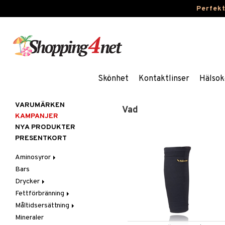
Perfek
Skönhet
Kontaktlinser
Hälsok
VARUMÄRKEN
Vad
KAMPANJER
NYA PRODUKTER
PRESENTKORT
Aminosyror
Bars
Kapslar & Tabletter
Drycker
Pulver & Drycker
Fettförbränning
Sportdrycker
Måltidsersättning
Kapslar & Tabletter
Mineraler
Pulver & Drycker