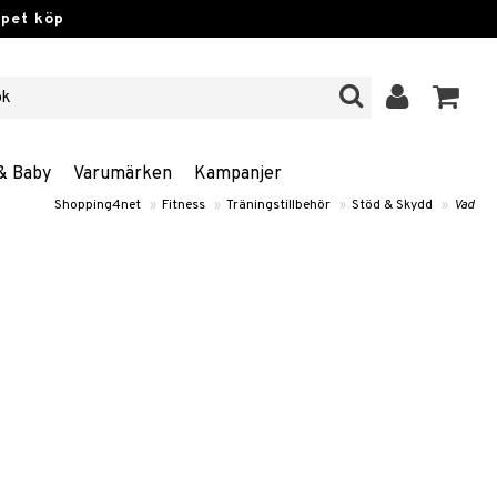
ppet köp
& Baby
Varumärken
Kampanjer
Shopping4net
»
Fitness
»
Träningstillbehör
»
Stöd & Skydd
»
Vad