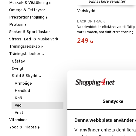
Finns i flera varianter
Muskel- & Viktökning
Omega & Fettsyror
Aminosyror
Vadskydd
Prestationshöjning
Gainer
BACK ON TRACK
Protein
Kreatin
Kreatin
Vadskyddet är effektivt vid tillfällig
Shaker & Sportflaskor
Övriga
Övriga
Blandat protein
värk i vaden, särskilt efter träning
eller vid värk från skenbenet
Stress- Led- & Muskelvärk
Pre-Workout
Soja- & Äggprotein
249
kr
orsakad av benhinneinflammation.
Träningsredskap
Vassleprotein
Träningstillbehör
Kondition
Styrka
Gåstav
Tillbehör
Övrigt
Stöd & Skydd
Armbåge
Handled
Knä
Samtycke
Vad
Vrist
Vitaminer
Denna webbplats använder 
Yoga & Pilates
Vi använder enhetsidentifierar
Mattor