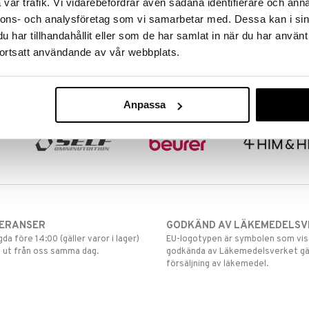
vår trafik. Vi vidarebefordrar även sådana identifierare och anna
nnons- och analysföretag som vi samarbetar med. Dessa kan i sin
har tillhandahållit eller som de har samlat in när du har använt
ortsatt användande av vår webbplats.
Anpassa
VERANSER
GODKÄND AV LÄKEMEDELSV
gda före 14:00 (gäller varor i lager)
EU-logotypen är symbolen som visar
 ut från oss samma dag.
godkända av Läkemedelsverket gä
försäljning av läkemedel.