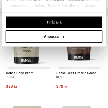
information som du har tillhandahållit eller som de har
samlat in när du har använt deras tjänster. Du godkänner
Populära produkter
våra cookies vid fortsatt användande av vår webbplats.
Tillåt alla
Anpassa
Dense Bone Broth
Dense Beef Protein Cocoa
DENSE
DENSE
378
378
kr
kr