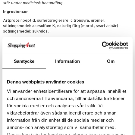
står under medicinsk behandling.
Ingredienser
Ärtproteinpeptid, surhetsreglerare: citronsyra, aromer,
sötningsmedel: acesulfam K, naturlig färg (morot, svartvinbär)
sötningsmedel: sukralos.
Näringsvärde per dosering 16g
(16g)
Energi
56kcal / 235kj
Fett
0,5g
Samtycke
Information
Om
-varav mättat fett
0,1g
Kolhydrater
0,5g
-varav sockerarter
0,5g
Denna webbplats använder cookies
Fiber
0,5g
Protein
13g
Vi använder enhetsidentifierare för att anpassa innehållet
salt
0,01g
och annonserna till användarna, tillhandahålla funktioner
för sociala medier och analysera vår trafik. Vi
Artikelnr
vidarebefordrar även sådana identifierare och annan
FSLA4-U7-400
information från din enhet till de sociala medier och
annons- och analysföretag som vi samarbetar med.
Lägsta pris senaste 30 dagarna: 196 kr
Dessa kan i sin tur kombinera informationen med annan