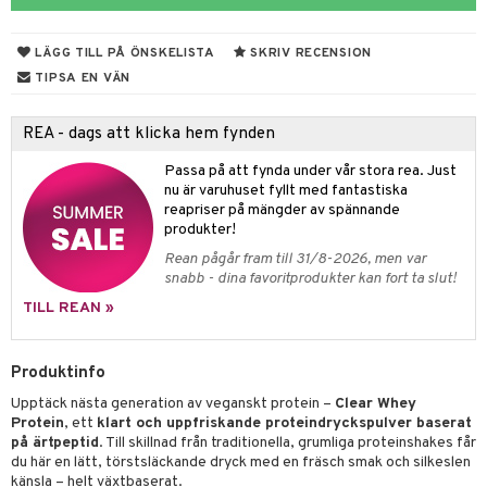
 Skydd
änst
mbåge
ör
LÄGG TILL PÅ ÖNSKELISTA
SKRIV RECENSION
 & svar
ndled
TIPSA EN VÄN
produkt
ä
REA - dags att klicka hem fynden
elningen
d
Passa på att fynda under vår stora rea. Just
tik
st
nu är varuhuset fyllt med fantastiska
reapriser på mängder av spännande
produkter!
Rean pågår fram till 31/8-2026, men var
snabb - dina favoritprodukter kan fort ta slut!
TILL REAN »
Produktinfo
Upptäck nästa generation av veganskt protein –
Clear Whey
Protein
, ett
klart och uppfriskande proteindryckspulver baserat
på ärtpeptid
. Till skillnad från traditionella, grumliga proteinshakes får
du här en lätt, törstsläckande dryck med en fräsch smak och silkeslen
känsla – helt växtbaserat.