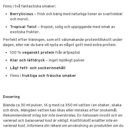
Finns i två fantastiska smaker:
Berrylicious
– frisk och bärig med naturliga toner av svartvinbär
och morot.
Tropical Twist
– tropisk, solig och uppiggande med smak av
exotiska frukter.
Perfekt efter träningen, som ett välsmakande proteintillskott under
dagen, eller när du bara vill njuta av något gott med extra protein.
100 %
veganskt protein
från ärtpeptid
Klar och lättdryck
– inget mjölkigt pulver
Lågt fett- och sockerinnehåll
Finns i
fruktiga och fräscha smaker
Dosering
Blanda ca 30 ml pulver, 16 g med ca 350 ml vatten i en shaker, skaka
och drick. Mängden vatten kan ökas eller minskas efter önskemål.
Rekommenderat intag bör inte överskridas. En hälsosam livsstil och en
varierad och balanserad kost är viktigt. Kosttillskott ersätter inte en
varierad kost. Informera din läkare om användning av produkten om du