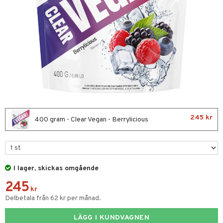
Fettsyror
yror
onshöjning
t protein
rkout
 Äggprotein
rotein
245 kr
Sportflaskor
400 gram - Clear Vegan - Berrylicious
ed- & Muskelvärk
redskap
I lager, skickas omgående
illbehör
ion
245
r
kr
Delbetala från 62 kr per månad.
ilates
ör
LÄGG I KUNDVAGNEN