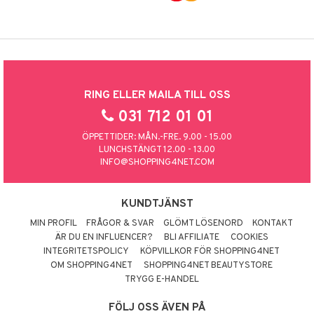
RING ELLER MAILA TILL OSS
031 712 01 01
ÖPPETTIDER: MÅN.-FRE. 9.00 - 15.00
LUNCHSTÄNGT 12.00 - 13.00
INFO@SHOPPING4NET.COM
KUNDTJÄNST
MIN PROFIL
FRÅGOR & SVAR
GLÖMT LÖSENORD
KONTAKT
ÄR DU EN INFLUENCER?
BLI AFFILIATE
COOKIES
INTEGRITETSPOLICY
KÖPVILLKOR FÖR SHOPPING4NET
OM SHOPPING4NET
SHOPPING4NET BEAUTYSTORE
TRYGG E-HANDEL
FÖLJ OSS ÄVEN PÅ