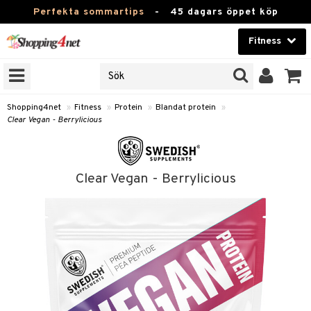
Perfekta sommartips
-
45 dagars öppet köp
Fitness
RKEN
Skönhet
JER
ODUKTER
Kontaktlinser
Shopping4net
»
Fitness
»
Protein
»
Blandat protein
»
Clear Vegan - Berrylicious
TKORT
Hälsokost
Apotek
ror
Clear Vegan - Berrylicious
 & Tabletter
Fitness
& Drycker
Hem & Inredning
ränning
rycker
Leksaker, Barn & Baby
rsättning
 & Tabletter
Varumärken
& Drycker
Kampanjer
& Viktökning