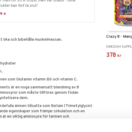
 fram till 31/8-2026, men var snabb - dina
ukter kan fort ta slut!
N »
Crazy 8 - Ma
att öka och bibehålla muskelmassan.
SWEDISH SUPP
378
kr
lhydrater
n.
en som Glutamin vitamin B6 och vitamin C.
ents är en noga sammansatt blandning av 8
aminosyror som måste tillföras genom födan
syntetisera dem.
rdefulla ämnen tillsatta som Betain (Trimetylglycin)
rande egenskaper som främjar cirkulation och en
n är en viktig aminosyra för tarmen och
om antioxidant samt hjälper till med reglering av
tamin B6 bidrar till att minska trötthet och