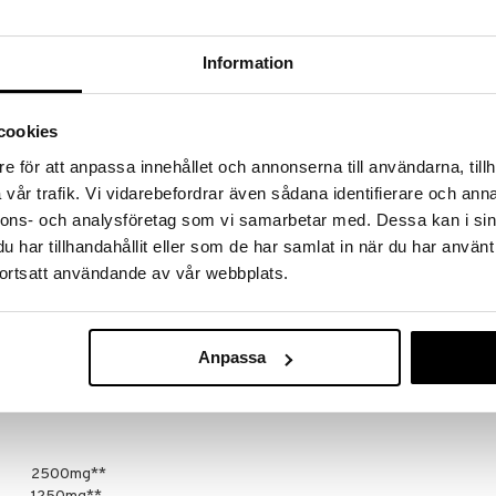
till att bibehålla immunsystemets normala funktion
 (Den gynnsamma effekten uppnås vid ett dagligt
menderade dagliga intaget av vitamin C.)
Information
cookies
e för att anpassa innehållet och annonserna till användarna, tillh
agsdos: Blanda 15g (1 rågad skopa) med 2-3dl
vår trafik. Vi vidarebefordrar även sådana identifierare och anna
ller efter träning.
nnons- och analysföretag som vi samarbetar med. Dessa kan i sin
 alternativ till en varierad
idig och balanserad kost och hälsosam
har tillhandahållit eller som de har samlat in när du har använt
 överskridas.
ortsatt användande av vår webbplats.
de medel: äppelsyra E296, L-isoleucin, L-valin, L-
lanin, L-treonin, Taurin, C-vitamin (askorbinsyra),
Anpassa
oxid, L-histidin, DL-metionin, L-tryptofan, aromer,
, E950 - acesulfam-K ), färgämne: (E101 Riboflavin),
ninkälla
2500mg**