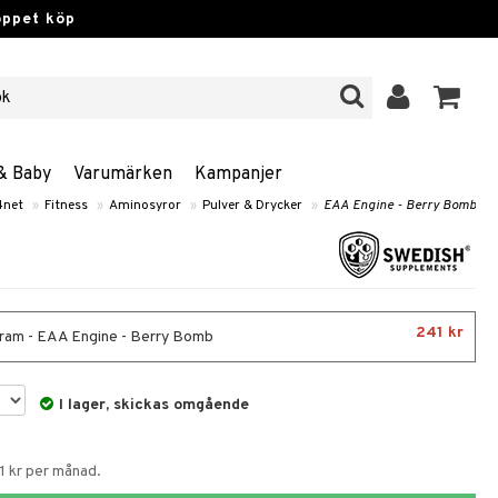
öppet köp
& Baby
Varumärken
Kampanjer
4net
»
Fitness
»
Aminosyror
»
Pulver & Drycker
»
EAA Engine - Berry Bomb
241 kr
am - EAA Engine - Berry Bomb
I lager, skickas omgående
1 kr per månad.