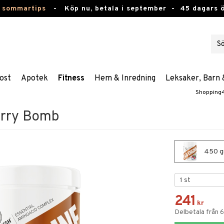
 sommartips
-
Köp nu, betala i september -
45 dagars 
ost
Apotek
Fitness
Hem & Inredning
Leksaker, Barn 
Shopping
erry Bomb
450 gr
241
kr
Delbetala från 6