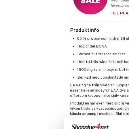
Rean pågår
favoritprod
TILL REA
Produktinfo
83 % protein som bidrar till 
Hög andel BCAA
Fantastiskt fräscha smaker.
Helt fri från både fett och ko
1500 mg av aminosyran betai
Berikad med uppskattade ämn
EAA Engine från Swedish Supplem
essentiella aminosyror EAA dvs 
eftersom kroppen inte själv kan 
Produkten har även flera andra vä
vilken tillskrivs kväveoxidutsönd
känsla av pump i muskeln. Glutami
immunförsvaret. Taurin fungerar s
vätsketrycket i muskelcellerna. Vi