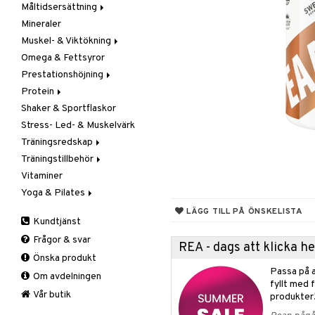
Måltidsersättning
Kapslar & Tabletter
Mineraler
Pulver & Drycker
Muskel- & Viktökning
Omega & Fettsyror
Aminosyror
Prestationshöjning
Gainer
Protein
Kreatin
Kreatin
Shaker & Sportflaskor
Övriga
Övriga
Blandat protein
Stress- Led- & Muskelvärk
Pre-Workout
Soja- & Äggprotein
Träningsredskap
Vassleprotein
Träningstillbehör
Kondition
Vitaminer
Styrka
Gåstav
Yoga & Pilates
Tillbehör
Övrigt
Stöd & Skydd
Mattor
LÄGG TILL PÅ ÖNSKELISTA
Kundtjänst
Tillbehör
Armbåge
Frågor & svar
Handled
REA - dags att klicka 
Önska produkt
Knä
Passa på a
Om avdelningen
Vad
fyllt med 
Vrist
Vår butik
produkter