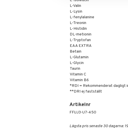
L-Isoleucin
L-Valin
L-Lysin
L-fenylalanine
L-Treonin
L-Histidin
DL-metionin
L-Tryptofan
EAA EXTRA
Betain
L-Glutamin
L-Glycin
Taurin
Vitamin C
Vitamin B6
*RDI = Rekommenderat dagligt i
**DRI ej fastställt
Artikelnr
FFUJ3-U7-450
Lägsta pris senaste 30 dagarna: 19