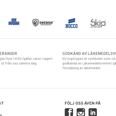
VERANSER
GODKÄND AV LÄKEMEDELSV
gda före 14:00 (gäller varor i lager)
EU-logotypen är symbolen som visar
 ut från oss samma dag.
godkända av Läkemedelsverket gä
försäljning av läkemedel.
ST
FÖLJ OSS ÄVEN PÅ
AR