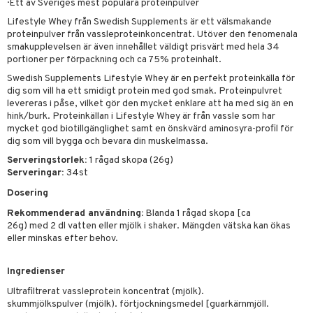
· Ett av Sveriges mest populära proteinpulver
Lifestyle Whey från Swedish Supplements är ett välsmakande
proteinpulver från vassleproteinkoncentrat. Utöver den fenomenala
smakupplevelsen är även innehållet väldigt prisvärt med hela 34
portioner per förpackning och ca 75% proteinhalt.
Swedish Supplements Lifestyle Whey är en perfekt proteinkälla för
dig som vill ha ett smidigt protein med god smak. Proteinpulvret
levereras i påse, vilket gör den mycket enklare att ha med sig än en
hink/burk. Proteinkällan i Lifestyle Whey är från vassle som har
mycket god biotillgänglighet samt en önskvärd aminosyra-profil för
dig som vill bygga och bevara din muskelmassa.
Serveringstorlek:
1 rågad skopa (26g)
Serveringar:
34st
Dosering
Rekommenderad användning:
Blanda 1 rågad skopa [ca
26g) med 2 dl vatten eller mjölk i shaker. Mängden vätska kan ökas
eller minskas efter behov.
Ingredienser
Ultrafiltrerat vassleprotein koncentrat (mjölk).
skummjölkspulver (mjölk). förtjockningsmedel [guarkärnmjöll.