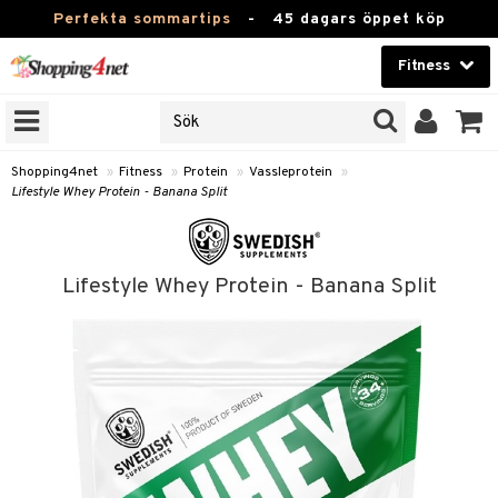
Perfekta sommartips
-
45 dagars öppet köp
Fitness
RKEN
Skönhet
JER
ODUKTER
Kontaktlinser
Shopping4net
»
Fitness
»
Protein
»
Vassleprotein
»
Lifestyle Whey Protein - Banana Split
TKORT
Hälsokost
Apotek
ror
Lifestyle Whey Protein - Banana Split
 & Tabletter
Fitness
& Drycker
Hem & Inredning
ränning
rycker
Leksaker, Barn & Baby
rsättning
 & Tabletter
Varumärken
& Drycker
Kampanjer
& Viktökning