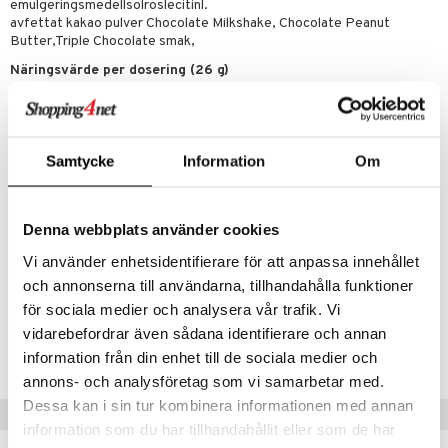
emulgeringsmedellsolroslecitinl.
avfettat kakao pulver Chocolate Milkshake, Chocolate Peanut
Butter,Triple Chocolate smak,
Näringsvärde per dosering (26 g)
Energi
100kcal
Fett
1,3g
-varav mättat fett
1,3g
Kolhydrater
1,9g
Samtycke
Information
Om
-varav sockerarter
1,5g
Fiber
0,9g
Protein
20g
Denna webbplats använder cookies
salt
0,09g
Vi använder enhetsidentifierare för att anpassa innehållet
Artikelnr
och annonserna till användarna, tillhandahålla funktioner
FFUJA-U7-900
för sociala medier och analysera vår trafik. Vi
vidarebefordrar även sådana identifierare och annan
Lägsta pris senaste 30 dagarna: 196 kr
information från din enhet till de sociala medier och
annons- och analysföretag som vi samarbetar med.
Dessa kan i sin tur kombinera informationen med annan
Tips till dig
information som du har tillhandahållit eller som de har