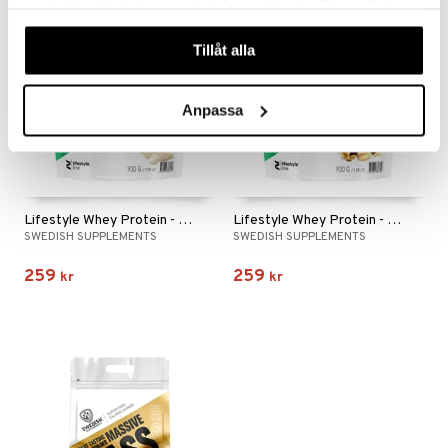
samlat in när du har använt deras tjänster. Du godkänner
våra cookies vid fortsatt användande av vår webbplats.
Tillåt alla
Anpassa
Lifestyle Whey Protein - Banana Split
Lifestyle Whey Protein - Chocolate Peanutbutter
SWEDISH SUPPLEMENTS
SWEDISH SUPPLEMENTS
259
259
kr
kr