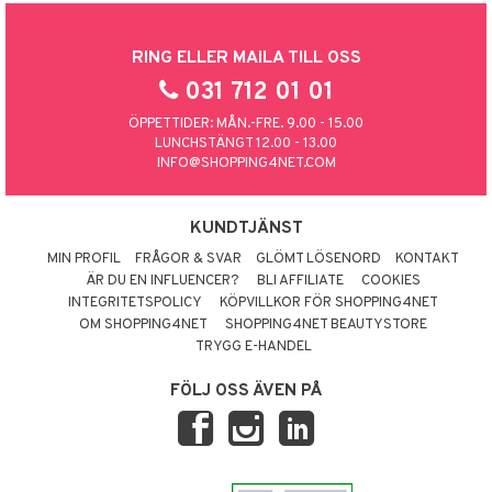
RING ELLER MAILA TILL OSS
031 712 01 01
ÖPPETTIDER: MÅN.-FRE. 9.00 - 15.00
LUNCHSTÄNGT 12.00 - 13.00
INFO@SHOPPING4NET.COM
KUNDTJÄNST
MIN PROFIL
FRÅGOR & SVAR
GLÖMT LÖSENORD
KONTAKT
ÄR DU EN INFLUENCER?
BLI AFFILIATE
COOKIES
INTEGRITETSPOLICY
KÖPVILLKOR FÖR SHOPPING4NET
OM SHOPPING4NET
SHOPPING4NET BEAUTYSTORE
TRYGG E-HANDEL
FÖLJ OSS ÄVEN PÅ