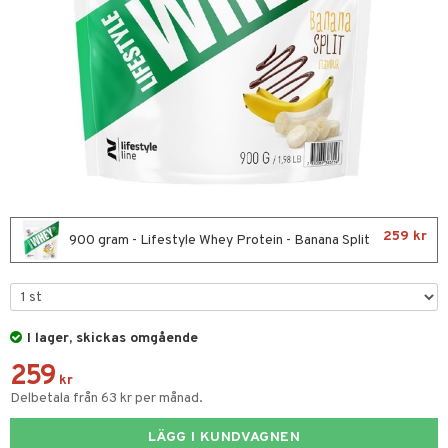
Fettsyror
yror
onshöjning
 protein
rkout
 Äggprotein
protein
259 kr
Sportflaskor
900 gram - Lifestyle Whey Protein - Banana Split
ed- & Muskelvärk
redskap
I lager, skickas omgående
illbehör
ion
259
r
kr
Delbetala från 63 kr per månad.
ilates
ör
LÄGG I KUNDVAGNEN