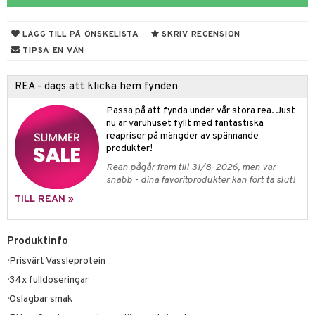
 Skydd
änst
mbåge
ör
LÄGG TILL PÅ ÖNSKELISTA
SKRIV RECENSION
 & svar
ndled
TIPSA EN VÄN
produkt
ä
REA - dags att klicka hem fynden
elningen
d
Passa på att fynda under vår stora rea. Just
tik
st
nu är varuhuset fyllt med fantastiska
reapriser på mängder av spännande
produkter!
Rean pågår fram till 31/8-2026, men var
snabb - dina favoritprodukter kan fort ta slut!
TILL REAN »
Produktinfo
· Prisvärt Vassleprotein
· 34x fulldoseringar
· Oslagbar smak