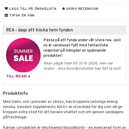
elningen
d
LÄGG TILL PÅ ÖNSKELISTA
SKRIV RECENSION
tik
TIPSA EN VÄN
st
REA - dags att klicka hem fynden
Passa på att fynda under vår stora rea. Just
nu är varuhuset fyllt med fantastiska
reapriser på mängder av spännande
produkter!
Rean pågår fram till 31/8-2026, men var
snabb - dina favoritprodukter kan fort ta slut!
TILL REAN »
Produktinfo
Med tiden, och i perioder av stress, kan kroppens naturliga energi
minska. Swedish Supplements NAD+ är utvecklad för dig som vill ge
kroppen extra stöd för att bevara vitalitet och ork genom vardagens
påfrestningar.
Kärnan i produkten är nikotinamid ribosidklorid – en avancerad form av