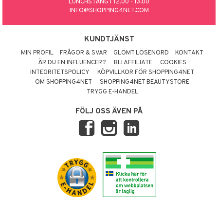
LUNCHSTÄNGT 12.00 - 13.00
INFO@SHOPPING4NET.COM
KUNDTJÄNST
MIN PROFIL
FRÅGOR & SVAR
GLÖMT LÖSENORD
KONTAKT
ÄR DU EN INFLUENCER?
BLI AFFILIATE
COOKIES
INTEGRITETSPOLICY
KÖPVILLKOR FÖR SHOPPING4NET
OM SHOPPING4NET
SHOPPING4NET BEAUTYSTORE
TRYGG E-HANDEL
FÖLJ OSS ÄVEN PÅ