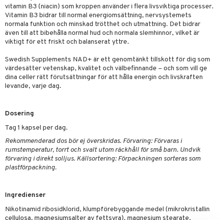
vitamin B3 (niacin) som kroppen använder i flera livsviktiga processer.
Vitamin B3 bidrar till normal energiomsättning, nervsystemets
normala funktion och minskad trötthet och utmattning. Det bidrar
även till att bibehålla normal hud och normala slemhinnor, vilket är
viktigt för ett friskt och balanserat yttre.
Swedish Supplements NAD+ är ett genomtänkt tillskott för dig som
värdesätter vetenskap, kvalitet och välbefinnande – och som vill ge
dina celler rätt förutsättningar för att hålla energin och livskraften
levande, varje dag.
Dosering
Tag 1 kapsel per dag.
Rekommenderad dos bör ej överskridas. Förvaring: Förvaras i
rumstemperatur, torrt och svalt utom räckhåll för små barn. Undvik
förvaring i direkt solljus. Källsortering: Förpackningen sorteras som
plastförpackning.
Ingredienser
Nikotinamid ribosidklorid, klumpförebyggande medel (mikrokristallin
cellulosa, magnesiumsalter av fettsyra), magnesium stearate,