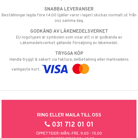
SNABBA LEVERANSER
Beställningar lagda före 14:00 (gäller varor i lager) skickas normalt ut från
oss samma dag.
GODKÄND AV LÄKEMEDELSVERKET
EU-logotypen är symbolen som visar att vi är godkända av
Läkemedelsverket gällande försäljning av läkemedel.
TRYGGA KÖP
Handla tryggt & säkert via faktura, delbetalning eller marknadens
vanligaste kort.
RING ELLER MAILA TILL OSS
031 712 01 01
ÖPPETTIDER: MÅN.-FRE. 9.00 - 15.00