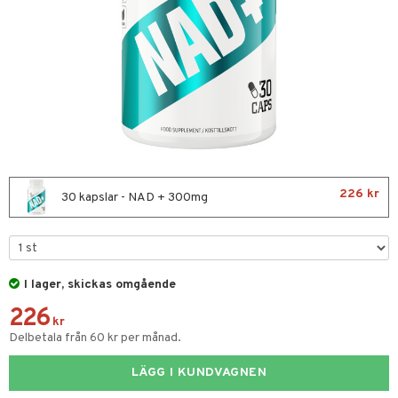
Fettsyror
yror
onshöjning
Sportflaskor
 protein
ed- & Muskelvärk
rkout
 Äggprotein
redskap
rotein
226 kr
30 kapslar - NAD + 300mg
illbehör
ion
r
ilates
ör
I lager, skickas omgående
 Skydd
226
änst
kr
mbåge
ör
Delbetala från 60 kr per månad.
 & svar
ndled
LÄGG I KUNDVAGNEN
produkt
ä