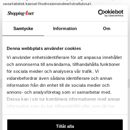
vegetabilisk kapsel (hydroxipropylmetylcellulosa).
Innehåll per dagsdos 1 kapsel
Nikotinamid ribosid
500mg
-varav Vitamin B3 (nikotinamid)
126mg ( 788%)
Samtycke
Information
Om
* Dagligt referensintag. ** DRI ej fastställd
Artikelnr
Denna webbplats använder cookies
FSLAH-U7-30
Vi använder enhetsidentifierare för att anpassa innehållet
och annonserna till användarna, tillhandahålla funktioner
Lägsta pris senaste 30 dagarna: 181 kr
för sociala medier och analysera vår trafik. Vi
vidarebefordrar även sådana identifierare och annan
Populära produkter
information från din enhet till de sociala medier och
annons- och analysföretag som vi samarbetar med.
Dessa kan i sin tur kombinera informationen med annan
information som du har tillhandahållit eller som de har
samlat in när du har använt deras tjänster. Du godkänner
våra cookies vid fortsatt användande av vår webbplats.
Tillåt alla