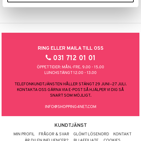
vanligaste kort.
RING ELLER MAILA TILL OSS
031 712 01 01
ÖPPETTIDER: MÅN.-FRE. 9.00 - 15.00
LUNCHSTÄNGT 12.00 - 13.00
TELEFONKUNDTJÄNSTEN HÅLLER STÄNGT 29 JUNI–27 JULI.
KONTAKTA OSS GÄRNA VIA E-POST SÅ HJÄLPER VI DIG SÅ
SNART SOM MÖJLIGT.
INFO@SHOPPING4NET.COM
KUNDTJÄNST
MIN PROFIL
FRÅGOR & SVAR
GLÖMT LÖSENORD
KONTAKT
ÄR DU EN INFLUENCER?
BLI AFFILIATE
COOKIES