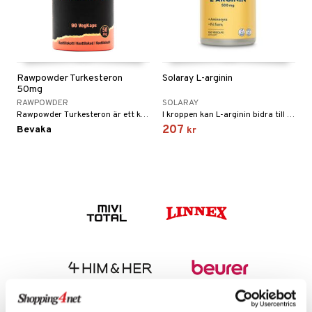
yror
Rawpowder Turkesteron
Solaray L-arginin
50mg
RAWPOWDER
SOLARAY
Rawpowder Turkesteron är ett kosttillskott med 50 mg turkesteron per kapsel, utvunnet från Rhaponticum carthamoides.
I kroppen kan L-arginin bidra till normal tillväxt, utveckling av muskelmassa och muskelstyrka.
Fettsyror
207
Bevaka
kr
onshöjning
Sportflaskor
 protein
ed- & Muskelvärk
rkout
 Äggprotein
redskap
rotein
illbehör
ion
r