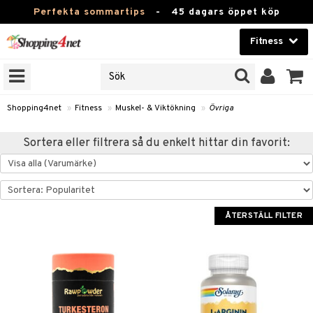
Perfekta sommartips
-
45 dagars öppet köp
Fitness
RKEN
Skönhet
JER
ODUKTER
Kontaktlinser
Shopping4net
»
Fitness
»
Muskel- & Viktökning
»
Övriga
TKORT
Hälsokost
Sortera eller filtrera så du enkelt hittar din favorit:
Apotek
ror
 & Tabletter
Fitness
& Drycker
Hem & Inredning
ÅTERSTÄLL FILTER
ränning
rycker
Leksaker, Barn & Baby
rsättning
 & Tabletter
Varumärken
& Drycker
Kampanjer
& Viktökning