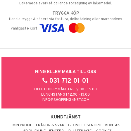
Läkemedelsverket gällande försäljning av läkemedel.
TRYGGA KÖP
Handla tryggt & säkert via faktura, delbetalning eller marknadens
vanligaste kort.
RING ELLER MAILA TILL OSS
031 712 01 01
ÖPPETTIDER: MÅN.-FRE. 9.00 - 15.00
LUNCHSTÄNGT 12.00 - 13.00
INFO@SHOPPING4NET.COM
KUNDTJÄNST
MIN PROFIL
FRÅGOR & SVAR
GLÖMT LÖSENORD
KONTAKT