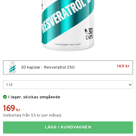
Fettsyror
yror
onshöjning
rkout
169 kr
30 kapslar - Resveratrol 250
Sportflaskor
 protein
ed- & Muskelvärk
 Äggprotein
redskap
rotein
I lager, skickas omgående
illbehör
ion
169
kr
r
Delbetala från 55 kr per månad.
ilates
ör
LÄGG I KUNDVAGNEN