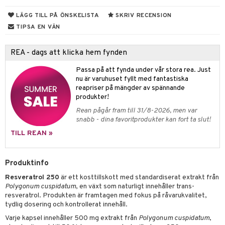
 Skydd
änst
LÄGG TILL PÅ ÖNSKELISTA
SKRIV RECENSION
mbåge
ör
 & svar
TIPSA EN VÄN
ndled
produkt
ä
REA - dags att klicka hem fynden
elningen
d
Passa på att fynda under vår stora rea. Just
nu är varuhuset fyllt med fantastiska
tik
st
reapriser på mängder av spännande
produkter!
Rean pågår fram till 31/8-2026, men var
snabb - dina favoritprodukter kan fort ta slut!
TILL REAN »
Produktinfo
Resveratrol 250
är ett kosttillskott med standardiserat extrakt från
Polygonum cuspidatum
, en växt som naturligt innehåller trans-
resveratrol. Produkten är framtagen med fokus på råvarukvalitet,
tydlig dosering och kontrollerat innehåll.
Varje kapsel innehåller 500 mg extrakt från
Polygonum cuspidatum
,