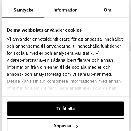
Artikelnr
Samtycke
Information
Om
FSLAJ-U7-30
Lägsta pris senaste 30 dagarna: 136 kr
Denna webbplats använder cookies
Vi använder enhetsidentifierare för att anpassa innehållet
och annonserna till användarna, tillhandahålla funktioner
Populära produkter
för sociala medier och analysera vår trafik. Vi
vidarebefordrar även sådana identifierare och annan
information från din enhet till de sociala medier och
annons- och analysföretag som vi samarbetar med.
Dessa kan i sin tur kombinera informationen med annan
information som du har tillhandahållit eller som de har
samlat in när du har använt deras tjänster. Du godkänner
våra cookies vid fortsatt användande av vår webbplats.
Tillåt alla
Dense Beef Liver
Crazy 8 - Berry Xplode
Anpassa
DENSE
SWEDISH SUPPLEMENTS