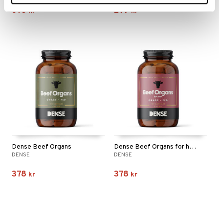
378
279
kr
kr
Dense Beef Organs
Dense Beef Organs for her 180 kapslar
DENSE
DENSE
378
378
kr
kr