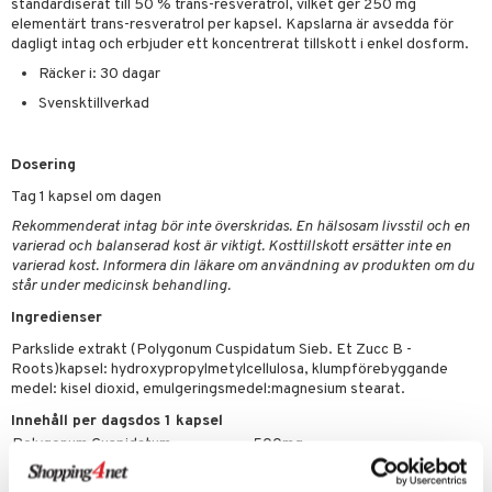
standardiserat till 50 % trans-resveratrol, vilket ger 250 mg
elementärt trans-resveratrol per kapsel. Kapslarna är avsedda för
dagligt intag och erbjuder ett koncentrerat tillskott i enkel dosform.
Räcker i: 30 dagar
Svensktillverkad
Dosering
Tag 1 kapsel om dagen
Rekommenderat intag bör inte överskridas. En hälsosam livsstil och en
varierad och balanserad kost är viktigt. Kosttillskott ersätter inte en
varierad kost. Informera din läkare om användning av produkten om du
står under medicinsk behandling.
Ingredienser
Parkslide extrakt (Polygonum Cuspidatum Sieb. Et Zucc B -
Roots)kapsel: hydroxypropylmetylcellulosa, klumpförebyggande
medel: kisel dioxid, emulgeringsmedel:magnesium stearat.
Innehåll per dagsdos 1 kapsel
Polygonum Cuspidatum
500mg
-varav elementärt trans-resveratrol
250mg