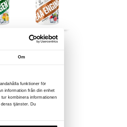
 - Mango
EAA Engine - Berry
Bomb
LEMENTS
SWEDISH SUPPLEMENTS
241
kr
Om
andahålla funktioner för
n information från din enhet
 tur kombinera informationen
 deras tjänster. Du