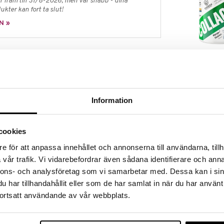
 fram till 31/8-2026, men var snabb - dina
ukter kan fort ta slut!
N »
Collagen Vital
ts är ett kosttillskott som innehåller karnitin i två
Heaven
 from av Carnipure (Kvalitets trademark från Lonza)
SWEDISH SUPP
m förutom de vanliga fördelarna med Karnitin också
264
us positivt. Karnitin är en aminosyra med uppgift
kr
Information
rierna där förbränning sker, det finns naturligt i
en i synnerhet i kött. I vegetabilisk föda saknas
lt under diet kan alltså hjälpa till att uppnå mål vid
cookies
e för att anpassa innehållet och annonserna till användarna, tillh
vår trafik. Vi vidarebefordrar även sådana identifierare och anna
nnons- och analysföretag som vi samarbetar med. Dessa kan i sin
 med måltid
har tillhandahållit eller som de har samlat in när du har använt
ortsatt användande av vår webbplats.
nderad daglig dos bör inte överskridas. Kosttillskott
v till en varierad kost. Förvaras utom räckhåll för små