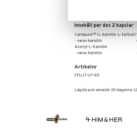
Ingredienser
Carnipure™(L-karnitin-l-tartrat),
magnesium stearat, vegetabilisk 
Innehåll per dos 2 kapslar
Carnipure™ (L-karnitin-L-tartrat)
- varav karnitin
Acetyl-L-Karnitin
- varav karnitin
Artikelnr
FFUJ7-U7-60
Lägsta pris senaste 30 dagarna: 12