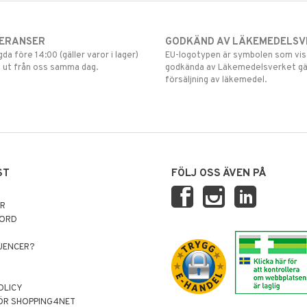
VERANSER
GODKÄND AV LÄKEMEDELSV
gda före 14:00 (gäller varor i lager)
EU-logotypen är symbolen som visar
 ut från oss samma dag.
godkända av Läkemedelsverket gä
försäljning av läkemedel.
ST
FÖLJ OSS ÄVEN PÅ
AR
NORD
LUENCER?
OLICY
ÖR SHOPPING4NET