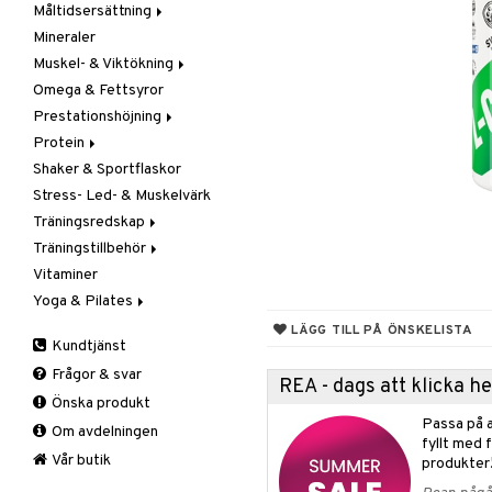
Måltidsersättning
Kapslar & Tabletter
Mineraler
Pulver & Drycker
Muskel- & Viktökning
Omega & Fettsyror
Aminosyror
Prestationshöjning
Gainer
Protein
Kreatin
Kreatin
Shaker & Sportflaskor
Övriga
Övriga
Blandat protein
Stress- Led- & Muskelvärk
Pre-Workout
Soja- & Äggprotein
Träningsredskap
Vassleprotein
Träningstillbehör
Kondition
Vitaminer
Styrka
Gåstav
Yoga & Pilates
Tillbehör
Övrigt
Stöd & Skydd
Mattor
LÄGG TILL PÅ ÖNSKELISTA
Kundtjänst
Tillbehör
Armbåge
Frågor & svar
Handled
REA - dags att klicka 
Önska produkt
Knä
Passa på a
Om avdelningen
Vad
fyllt med 
Vrist
Vår butik
produkter