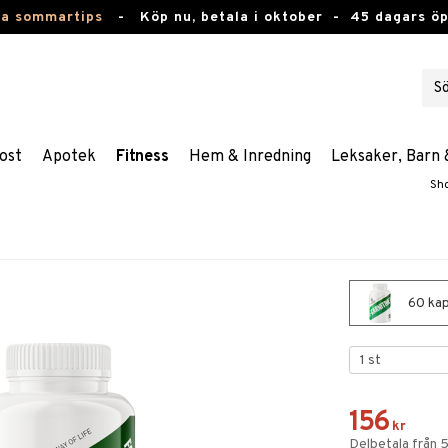
ta sommartips
-
Köp nu, betala i oktober -
45 dagars ö
ost
Apotek
Fitness
Hem & Inredning
Leksaker, Barn 
Sh
60 kaps
156
kr
Delbetala från 