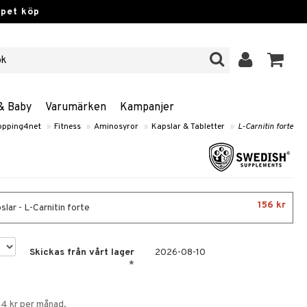
ppet köp
& Baby
Varumärken
Kampanjer
opping4net
»
Fitness
»
Aminosyror
»
Kapslar & Tabletter
»
L-Carnitin forte
156 kr
lar - L-Carnitin forte
Skickas från vårt lager
2026-08-10
*
54 kr per månad.