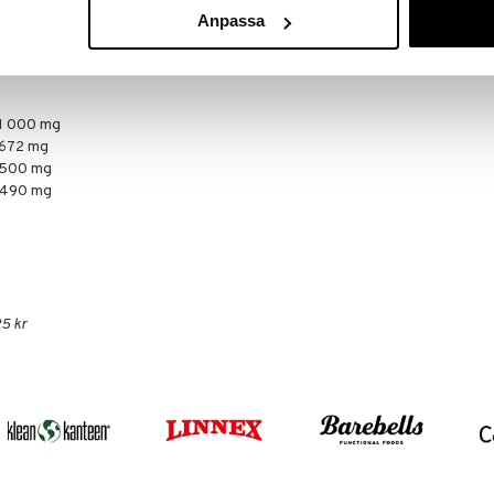
Anpassa
 acetyl L-karnitin, klumpförebyggande medel:
kapsel (hydroxypropylmetylcellulosa)
1 000 mg
672 mg
500 mg
490 mg
5 kr