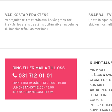
VAD KOSTAR FRAKTEN?
SNABBA LE
Vi erbjuder fri frakt från 350 kr. Vår gräns för
Beställningar la
fraktfri leverans bestäms utifån vilken avdelning
skickas normalt
du handlar från. Läs mer här »
KUNDTJÄN
RING ELLER MAILA TILL OSS
MIN PROFIL
031 712 01 01
FRÅGOR & SV
GLÖMT LÖSE
ÖPPETTIDER: MÅN.-FRE. 9.00 - 15.00
KONTAKT
LUNCHSTÄNGT 12.00 - 13.00
ÄR DU EN INF
INFO@SHOPPING4NET.COM
BLI AFFILIATE
COOKIES
INTEGRITETSP
KÖPVILLKOR F