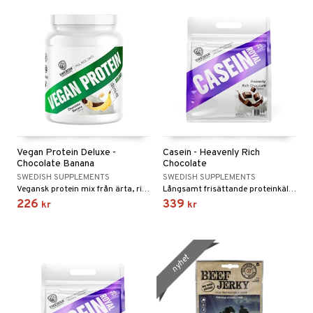
Vegan Protein Deluxe -
Casein - Heavenly Rich
Chocolate Banana
Chocolate
SWEDISH SUPPLEMENTS
SWEDISH SUPPLEMENTS
Vegansk protein mix från ärta, ris och havre. Speciellt passande att ta direkt efter träning
Långsamt frisättande proteinkälla från mjölk som absorberas av kroppen under flera timmar.
226
339
kr
kr
nyhet