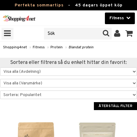
Perfekta sommartips
-
45 dagars öppet köp
Fitness
RKEN
Skönhet
JER
ODUKTER
Kontaktlinser
Shopping4net
»
Fitness
»
Protein
»
Blandat protein
TKORT
Hälsokost
Sortera eller filtrera så du enkelt hittar din favorit:
Apotek
ror
 & Tabletter
Fitness
& Drycker
Hem & Inredning
ränning
rycker
ÅTERSTÄLL FILTER
Leksaker, Barn & Baby
rsättning
 & Tabletter
Varumärken
& Drycker
Kampanjer
& Viktökning