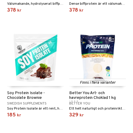
Välsmakande, hydrolyserat biffprotein utan hormoner, antibiotika eller pesticider.
Dense biffprotein är ett välsmakande, hydrolyserat biffprotein utan hormoner, antibiotika eller pesticider.
378
378
kr
kr
Finns i flera varianter
Soy Protein Isolate -
Better You Ärt- och
Chocolate Brownie
havreprotein Choklad 1 kg
1000 gram
SWEDISH SUPPLEMENTS
BETTER YOU
Soy Protein Isolate är ett rent, högkoncentrerat växtbaserat proteintillskott framställt av sojabönor
Ett helt naturligt och proteinrikt proteinpulver gjort på ärta och havre. Perfekt som mellanmål, i din frukostsmoothie eller som bra återhämtningsdryck efter fysisk aktivitet.
185
329
kr
kr