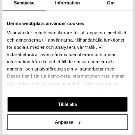
Samtycke
Information
Om
Denna webbplats använder cookies
Holistic Risprotein Eko
Upgrit Kollagenprotein
Vi använder enhetsidentifierare för att anpassa innehållet
och annonserna till användarna, tillhandahålla funktioner
HOLISTIC
UPGRIT
Holistic Risprotein kommer från ekologiskt, groddat råris och innehåller 80 procent rent protein.
100% hydrolyserat kollagen.
för sociala medier och analysera vår trafik. Vi
285
219
kr
kr
vidarebefordrar även sådana identifierare och annan
information från din enhet till de sociala medier och
annons- och analysföretag som vi samarbetar med.
Dessa kan i sin tur kombinera informationen med annan
information som du har tillhandahållit eller som de har
samlat in när du har använt deras tjänster. Du godkänner
våra cookies vid fortsatt användande av vår webbplats.
Tillåt alla
Anpassa
Finns i flera varianter
Finns i flera varianter