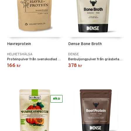
Fettsyror
yror
onshöjning
t protein
Havreprotein
Dense Bone Broth
rkout
 Äggprotein
HELHETSHÄLSA
DENSE
rotein
Proteinpulver från svenskodlad havre.
Benbuljongpulver från gräsbetande djur – 95% protein för en naturlig källa till näring.
166
378
kr
kr
Sportflaskor
ed- & Muskelvärk
redskap
eko
illbehör
ion
r
ilates
ör