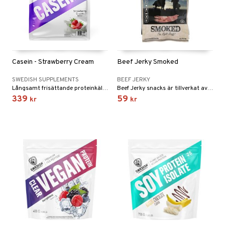
Casein - Strawberry Cream
Beef Jerky Smoked
SWEDISH SUPPLEMENTS
BEEF JERKY
Långsamt frisättande proteinkälla från mjölk som absorberas av kroppen under flera timmar.
Beef Jerky snacks är tillverkat av finaste nötkött, Smoked har en mild smak med en rökig ton.
339
59
kr
kr