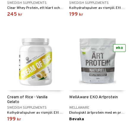
SWEDISH SUPPLEMENTS
SWEDISH SUPPLEMENTS
Clear Whey Protein, ett klart och uppfriskande proteindryckspulver baserat på ärtpeptid.
Kolhydratspulver av rismjöl. Ett perfekt milt och glutenfritt kolhydratstillskott.
245
199
kr
kr
eko
Cream of Rice - Vanilla
WellAware EKO Ärtprotein
Gelato
SWEDISH SUPPLEMENTS
WELLAWARE
Kolhydratspulver av rismjöl. Ett perfekt milt och glutenfritt kolhydratstillskott.
Ekologiskt ärtprotein med en proteinhalt på 80 %.
199
Bevaka
kr