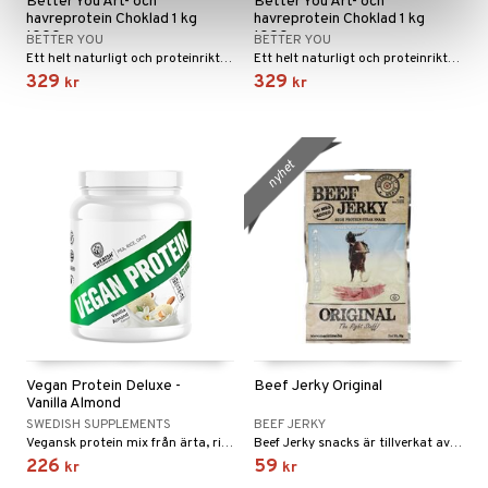
Better You Ärt- och
Better You Ärt- och
havreprotein Choklad 1 kg
havreprotein Choklad 1 kg
1000 gram
1000 gram
BETTER YOU
BETTER YOU
Ett helt naturligt och proteinrikt proteinpulver gjort på ärta och havre. Perfekt som mellanmål, i din frukostsmoothie eller som bra återhämtningsdryck efter fysisk aktivitet.
Ett helt naturligt och proteinrikt proteinpulver gjort på ärta och havre. Perfekt som mellanmål, i din frukostsmoothie eller som bra återhämtningsdryck efter fysisk aktivitet.
329
329
kr
kr
nyhet
Vegan Protein Deluxe -
Beef Jerky Original
Vanilla Almond
SWEDISH SUPPLEMENTS
BEEF JERKY
Vegansk protein mix från ärta, ris och havre. Speciellt passande att ta direkt efter träning
Beef Jerky snacks är tillverkat av finaste nötkött, Original har en något kryddstark smak.
226
59
kr
kr