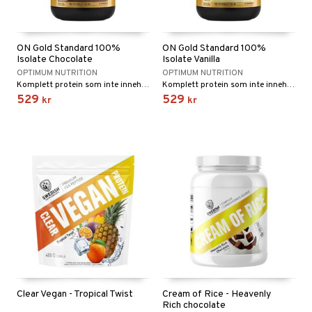
ON Gold Standard 100%
ON Gold Standard 100%
Isolate Chocolate
Isolate Vanilla
OPTIMUM NUTRITION
OPTIMUM NUTRITION
Komplett protein som inte innehåller mer än 0,3 g socker, 0,4 g fett och 83 % protein per portion.
Komplett protein som inte innehåller mer än 0,3 g socker, 0,4 g fett och 83 % protein per portion.
529
529
kr
kr
Clear Vegan - Tropical Twist
Cream of Rice - Heavenly
Rich chocolate