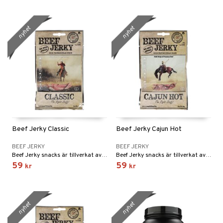
nyhet
nyhet
Beef Jerky Classic
Beef Jerky Cajun Hot
BEEF JERKY
BEEF JERKY
Beef Jerky snacks är tillverkat av finaste nötkött, Classic är den mildaste som endast är lätt kryddat.
Beef Jerky snacks är tillverkat av finaste nötkött. Cajun Hot (kryddstark, extra het)
59
59
kr
kr
nyhet
nyhet