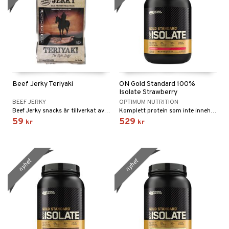
Beef Jerky Teriyaki
ON Gold Standard 100%
Isolate Strawberry
BEEF JERKY
OPTIMUM NUTRITION
Beef Jerky snacks är tillverkat av finaste nötkött, Teriyaki är medel stark med en orientalisk touch.
Komplett protein som inte innehåller mer än 0,3 g socker, 0,4 g fett och 83 % protein per portion.
59
529
kr
kr
nyhet
nyhet