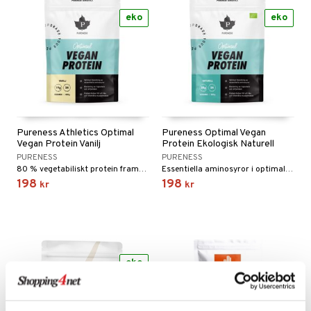
eko
eko
Pureness Athletics Optimal
Pureness Optimal Vegan
Vegan Protein Vanilj
Protein Ekologisk Naturell
PURENESS
PURENESS
80 % vegetabiliskt protein framställt genom att blanda fullkornsrisprotein och ärtprotein.
Essentiella aminosyror i optimalt förhållande med en blandning av ris- och ärtprotein.
198
198
kr
kr
eko