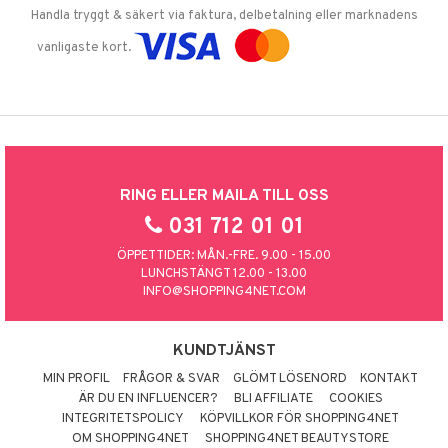
Handla tryggt & säkert via faktura, delbetalning eller marknadens
vanligaste kort.
RING ELLER MAILA TILL OSS
031 712 01 01
ÖPPETTIDER: MÅN.-FRE. 9.00 - 15.00
LUNCHSTÄNGT 12.00 - 13.00
INFO@SHOPPING4NET.COM
KUNDTJÄNST
MIN PROFIL
FRÅGOR & SVAR
GLÖMT LÖSENORD
KONTAKT
ÄR DU EN INFLUENCER?
BLI AFFILIATE
COOKIES
INTEGRITETSPOLICY
KÖPVILLKOR FÖR SHOPPING4NET
OM SHOPPING4NET
SHOPPING4NET BEAUTYSTORE