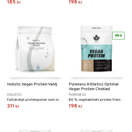
185
198
kr
kr
eko
Holistic Vegan Protein Vanilj
Pureness Athletics Optimal
Vegan Protein Choklad
HOLISTIC
PURENESS
Fullvärdigt proteinpulver som innehåller alla nio essentiella aminosyror, inklusive de grenade aminosyrorna (BCAA).
80 % vegetabiliskt protein framställt genom att blanda fullkornsrisprotein och ärtprotein.
311
198
kr
kr