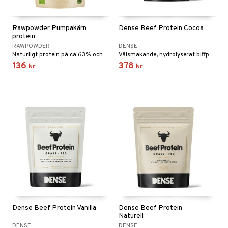
 Skydd
änst
mbåge
ör
 & svar
Rawpowder Pumpakärn
Dense Beef Protein Cocoa
ndled
protein
produkt
RAWPOWDER
DENSE
ä
Naturligt protein på ca 63% och helt utan tillsatser.
Välsmakande, hydrolyserat biffprotein utan hormoner, antibiotika eller pesticider. Dessutom helt utan allergener.
elningen
136
378
kr
kr
d
tik
st
Dense Beef Protein Vanilla
Dense Beef Protein
Naturell
DENSE
DENSE