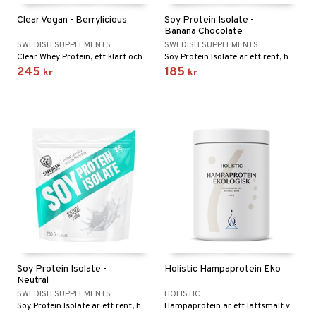
Clear Vegan - Berrylicious
Soy Protein Isolate -
Banana Chocolate
SWEDISH SUPPLEMENTS
SWEDISH SUPPLEMENTS
Clear Whey Protein, ett klart och uppfriskande proteindryckspulver baserat på ärtpeptid.
Soy Protein Isolate är ett rent, högkoncentrerat växtbaserat proteintillskott framställt av sojabönor
245
185
kr
kr
Soy Protein Isolate -
Holistic Hampaprotein Eko
Neutral
SWEDISH SUPPLEMENTS
HOLISTIC
Soy Protein Isolate är ett rent, högkoncentrerat växtbaserat proteintillskott framställt av sojabönor
Hampaprotein är ett lättsmält vegetabiliskt protein med alla essentiella aminosyror.