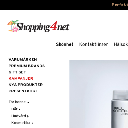
Perfek
Skönhet
Kontaktlinser
Hälsok
VARUMÄRKEN
PREMIUM BRANDS
GIFT SET
KAMPANJER
NYA PRODUKTER
PRESENTKORT
För henne
Hår
Hudvård
Accessoarer
Kosmetika
Balsam
Ansiktscremer