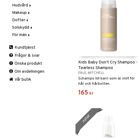
Hudvård
Steg 1: Rengöring
Makeup
Steg 2: Exfoliering
Exfoliering och masker
Dofter
Steg 3: Fukt
Fuktvård
Blush
Solskydd
Hand- och kroppsvård
Bryn
Aromatics Elixir
För män
Ögon- och läppvård
Concealer
Calyx
Solskydd
Rengöring
Eyeliner
Clinique Happy
3-Steg till män
Kundtjänst
Serum
Foundation
Clinique Happy For Men
Exfoliering
Frågor & svar
Läppstift
Fukt och skydd
Kids Baby Don't Cry Shampoo -
Önska produkt
Lipgloss
Hudvård
Tearless Shampoo
Om avdelningen
Lipliner
Rakning och rengöring
PAUL MITCHELL
Schampo till barn som är milt för
Make-up penslar
Vår butik
hår och hårbotten.
Mascara
165
kr
Ögonskugga
Primer
Puder
nyhet