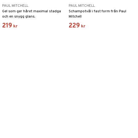
PAUL MITCHELL
PAUL MITCHELL
Gel som ger håret maximal stadga
Schampotvål i fast form från Paul
och en snygg glans.
Mitchell
219
229
kr
kr