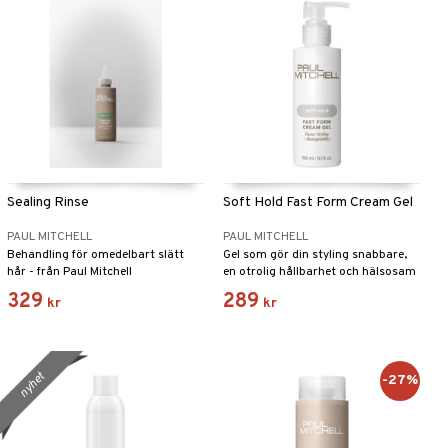
Sealing Rinse
Soft Hold Fast Form Cream Gel
PAUL MITCHELL
PAUL MITCHELL
Behandling för omedelbart slätt
Gel som gör din styling snabbare,
hår - från Paul Mitchell
en otrolig hållbarhet och hälsosam
glans.
329
289
kr
kr
nyhet
-27%