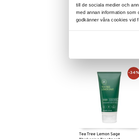
till de sociala medier och a
med annan information som du 
Tea Tree Hemp Restoring
godkänner våra cookies vid f
Shampoo & Body Wash
PAUL MITCHELL
Schampo och duschgelé i ett från
Paul Mitchell
199
kr
-34
Tea Tree Lemon Sage