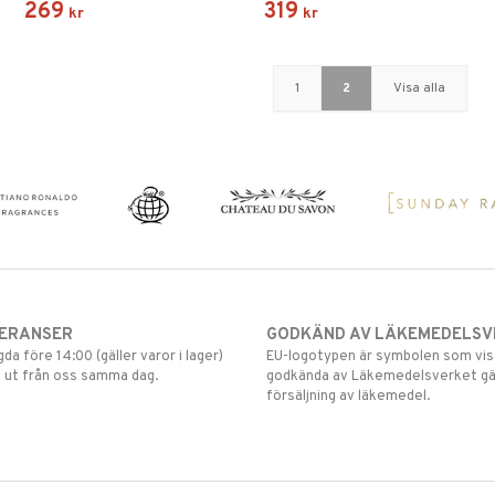
269
319
kr
kr
1
2
Visa alla
VERANSER
GODKÄND AV LÄKEMEDELSV
gda före 14:00 (gäller varor i lager)
EU-logotypen är symbolen som visar
 ut från oss samma dag.
godkända av Läkemedelsverket gä
försäljning av läkemedel.