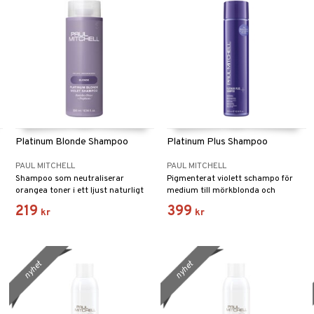
Platinum Blonde Shampoo
Platinum Plus Shampoo
PAUL MITCHELL
PAUL MITCHELL
Shampoo som neutraliserar
Pigmenterat violett schampo för
orangea toner i ett ljust naturligt
medium till mörkblonda och
och ett färgbehandlat hår.
slingade hår från Paul Mitchell
219
399
kr
kr
nyhet
nyhet