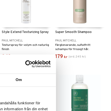
Style Extend Texturizing Spray
Super Smooth Shampoo
PAUL MITCHELL
PAUL MITCHELL
Texturspray för volym och naturlig
Färgbevarande, sulfatfritt
finish
schampo för frissigt hår.
349
179
(
ord.
245
kr
)
kr
kr
-40%
Om
andahålla funktioner för
n information från din enhet