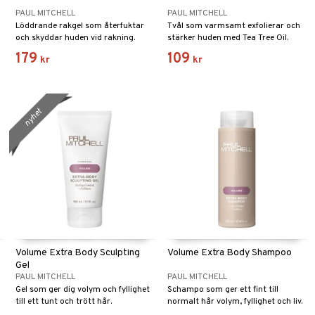
PAUL MITCHELL
PAUL MITCHELL
Löddrande rakgel som återfuktar
Tvål som varmsamt exfolierar och
och skyddar huden vid rakning.
stärker huden med Tea Tree Oil.
179
109
kr
kr
nyhet
Volume Extra Body Sculpting
Volume Extra Body Shampoo
Gel
PAUL MITCHELL
PAUL MITCHELL
Gel som ger dig volym och fyllighet
Schampo som ger ett fint till
till ett tunt och trött hår.
normalt hår volym, fyllighet och liv.