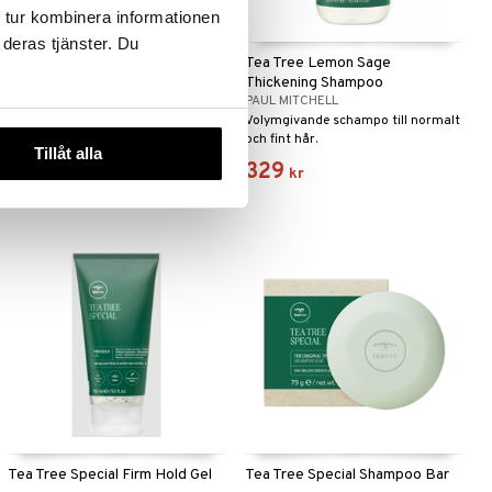
 tur kombinera informationen
 deras tjänster. Du
Tea Tree Lemon Sage
Tea Tree Lemon Sage
Thickening Blowout Gel
Thickening Shampoo
PAUL MITCHELL
PAUL MITCHELL
Volymgivande gelé med
Volymgivande schampo till normalt
värmeskydd från Paul Mitchell
och fint hår.
Tillåt alla
99
329
(
ord.
165
kr
)
kr
kr
Tea Tree Special Firm Hold Gel
Tea Tree Special Shampoo Bar