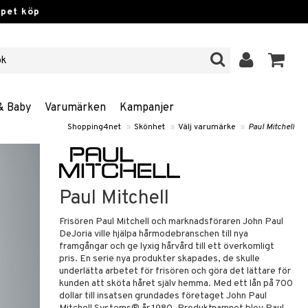
ppet köp
& Baby
Varumärken
Kampanjer
Shopping4net
»
Skönhet
»
Välj varumärke
»
Paul Mitchell
Paul Mitchell
Frisören Paul Mitchell och marknadsföraren John Paul
DeJoria ville hjälpa hårmodebranschen till nya
framgångar och ge lyxig hårvård till ett överkomligt
pris. En serie nya produkter skapades, de skulle
underlätta arbetet för frisören och göra det lättare för
kunden att sköta håret själv hemma. Med ett lån på 700
dollar till insatsen grundades företaget John Paul