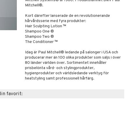
Mitchell Systems® år 1980. Produktnamnet blev Paul
Mitchell®.
Kort därefter lanserade de en revolutionerande
hårvårdsserie med fyra produkter:
Hair Sculpting Lotion ™
Shampoo One ®
Shampoo Two ®
The Conditioner ™
Idag är Paul Mitchell® ledande på salonger i USA och
producerar mer än 100 olika produkter som säljs i över
80 länder världen över. Sortimentet innehåller
prisbelönta vård- och stylingprodukter,
hygienprodukter och världsledande verktyg för
heatstyling samt professionell hårfärg.
din favorit: