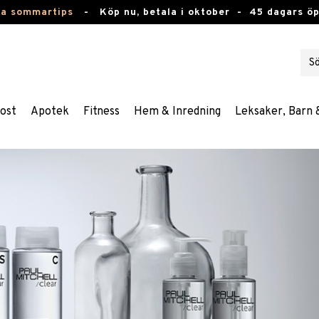
ta sommartips
-
Köp nu, betala i oktober -
45 dagars ö
ost
Apotek
Fitness
Hem & Inredning
Leksaker, Barn 