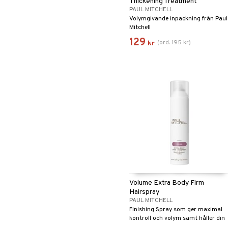
Thickening Treatment
PAUL MITCHELL
Volymgivande inpackning från Paul
Mitchell
129
(
ord.
195
kr
)
kr
Volume Extra Body Firm
Hairspray
PAUL MITCHELL
Finishing Spray som ger maximal
kontroll och volym samt håller din
frisyr på plats hela dagen.