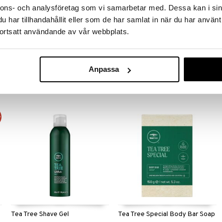
nnons- och analysföretag som vi samarbetar med. Dessa kan i sin
har tillhandahållit eller som de har samlat in när du har använt
Tea Tree Lavender Mint Curl
Tea Tree Lavender Mint
ortsatt användande av vår webbplats.
Refresh Foam
Nourishing Oil
PAUL MITCHELL
PAUL MITCHELL
Reparerande hårolja från Paul
Mitchell
Anpassa
275
299
kr
kr
%
Tea Tree Shave Gel
Tea Tree Special Body Bar Soap