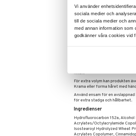
Skapar en rufsig och formbar 
Specialprodukter
Rengöring
Eyeliner
Clinique Happy
3-Steg till män
Vi använder enhetsidentifierar
Lätt formula utan stel känsla
Serum
Foundation
Clinique Happy For Men
Exfoliering
sociala medier och analysera 
Förlänger hållbarheten på sty
Läppstift
Fukt och skydd
till de sociala medier och a
Lipgloss
Hudvård
Passar alla hårtyper
med annan information som du 
Lipliner
Rakning och rengöring
godkänner våra cookies vid f
Naturlig finish med flexibel rö
Make-up penslar
Fräsch doft med noter av bl
Mascara
Användning
Ögonskugga
Skaka flaskan väl före användning
Primer
Applicera i längder och toppar för 
Puder
finish.
För extra volym kan produkten äve
Krama eller forma håret med händ
Använd ensam för en avslappnad l
för extra stadga och hållbarhet.
Ingredienser
Hydrofluorocarbon 152a, Alcohol
Acrylates/Octylacrylamide Copol
Isostearoyl Hydrolyzed Wheat Pr
Acrylates Copolymer, Cinnamidop