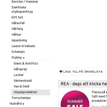
Borstar / Kammar
Elektriska
stylingverktyg
Gift Set
Håravfall
Hårfärg
Hårkur
Inpackning
Leave-in balsam
Schampo
Styling
Glans & Antifrizz
Hårspray
LÄGG TILL PÅ ÖNSKELISTA
Lockar
Värmeskydd
REA - dags att klicka 
Vax & Gelé
Volymprodukter
Passa på a
fyllt med 
Torrschampo
produkter
Hudvård