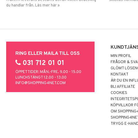
fraktfri leverans bestäms utifån vilken avdelning
skickas normalt
du handlar från. Läs mer här »
KUNDTJÄN
RING ELLER MAILA TILL OSS
MIN PROFIL
031 712 01 01
FRÅGOR & SV
GLÖMT LÖSE
ÖPPETTIDER: MÅN.-FRE. 9.00 - 15.00
KONTAKT
LUNCHSTÄNGT 12.00 - 13.00
ÄR DU EN INF
INFO@SHOPPING4NET.COM
BLI AFFILIATE
COOKIES
INTEGRITETSP
KÖPVILLKOR F
OM SHOPPING
SHOPPING4NE
TRYGG E-HAN