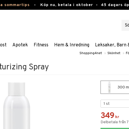
ta sommartips
-
Köp nu, betala i oktober -
45 dagars ö
ost
Apotek
Fitness
Hem & Inredning
Leksaker, Barn 
Shopping4net
»
Skönhet
»
F
turizing Spray
300 ml
349
kr
Delbetala från 