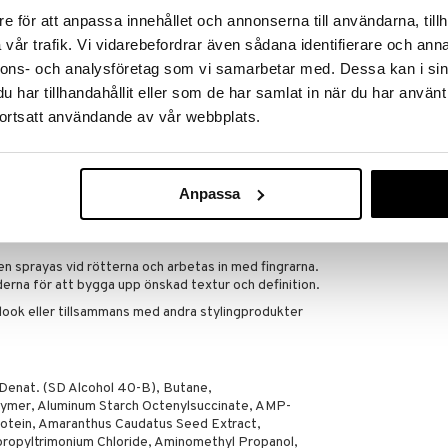
WELLA PROFES
styling
e för att anpassa innehållet och annonserna till användarna, tillh
79
fr.
kr
vår trafik. Vi vidarebefordrar även sådana identifierare och anna
lingen
nnons- och analysföretag som vi samarbetar med. Dessa kan i sin
har tillhandahållit eller som de har samlat in när du har använt
ortsatt användande av vår webbplats.
relse
ommor och amber
Anpassa
. Spraya i torrt hår från cirka 20–30 cm avstånd.
att skapa textur, fyllighet och en rufsig, naturlig
n sprayas vid rötterna och arbetas in med fingrarna.
erna för att bygga upp önskad textur och definition.
ook eller tillsammans med andra stylingprodukter
 Denat. (SD Alcohol 40-B), Butane,
ymer, Aluminum Starch Octenylsuccinate, AMP-
otein, Amaranthus Caudatus Seed Extract,
ropyltrimonium Chloride, Aminomethyl Propanol,