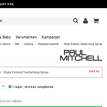
ppet köp
& Baby
Varumärken
Kampanjer
ör henne
»
Hår
»
Styling
»
Volymprodukter
»
Style Extend Texturizing Spray
349 kr
 - Style Extend Texturizing Spray
I lager, skickas omgående
72 kr per månad.