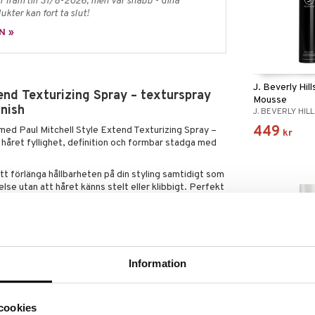
 fram till 31/8-2026, men var snabb - dina
ukter kan fort ta slut!
N »
J. Beverly Hil
end Texturizing Spray – texturspray
Mousse
inish
J. BEVERLY HIL
449
med Paul Mitchell Style Extend Texturizing Spray –
kr
håret fyllighet, definition och formbar stadga med
 att förlänga hållbarheten på din styling samtidigt som
else utan att håret känns stelt eller klibbigt. Perfekt
ch look, extra volym eller en mer definierad styling.
ssar alla hårtyper och kan användas både för att
att skapa en rufsig, modern textur i längderna.
slag av blommor och amber ger håret en fräsch och
Information
Finns i flera
Eimi Extra Vol
rlig volym
cookies
Styling Mouss