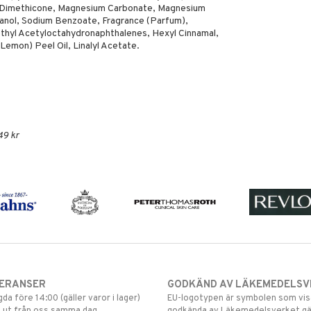
8 Dimethicone, Magnesium Carbonate, Magnesium
hanol, Sodium Benzoate, Fragrance (Parfum),
hyl Acetyloctahydronaphthalenes, Hexyl Cinnamal,
(Lemon) Peel Oil, Linalyl Acetate.
49 kr
VERANSER
GODKÄND AV LÄKEMEDELSV
gda före 14:00 (gäller varor i lager)
EU-logotypen är symbolen som visar