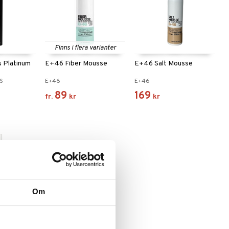
Finns i flera varianter
ls Platinum
E+46 Fiber Mousse
E+46 Salt Mousse
LS
E+46
E+46
89
169
fr.
kr
kr
Om
 varianter
ume -
e