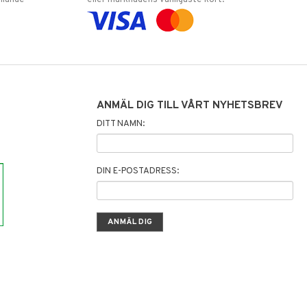
llande
eller marknadens vanligaste kort.
ANMÄL DIG TILL VÅRT NYHETSBREV
DITT NAMN:
DIN E-POSTADRESS: