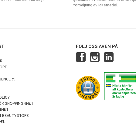
 ut från oss samma dag.
godkända av Läkemedelsverket gä
försäljning av läkemedel.
ST
FÖLJ OSS ÄVEN PÅ
AR
NORD
LUENCER?
OLICY
ÖR SHOPPING4NET
4NET
T BEAUTYSTORE
DEL