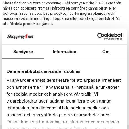
Skaka flaskan väl före användning. Håll sprayen cirka 20–30 cm från
håret och applicera främst i hårbotten där håret känns oljigt eller
er
behöver fräschas upp. Låt produkten verka några sekunder och
massera sedan in med fingertopparna eller borsta igenom håret för
att fördela produkten jämnt.
För extra volym och fyllighet kan du även applicera lätt i längderna.
Använd i torrt hår mellan tvättarna för en fräsch känsla och ett hår
som ser rent, luftigt och väldoftande ut hela dagen.
Ingredienser
Samtycke
Information
Om
Hydrofluorocarbon 152a, Butane, Alcohol Denat. (SD Alcohol 40-B),
Tapioca Starch, Hordeum Vulgare Seed Flour, Water (Aqua, Eau),
Magnesium Stearate, Fragrance (Parfum), Hexamethylindanopyran,
Denna webbplats använder cookies
Lavandula Oil/Extract, Linalool, Linalyl Acetate.
Vi använder enhetsidentifierare för att anpassa innehållet
och annonserna till användarna, tillhandahålla funktioner
Artikelnr
för sociala medier och analysera vår trafik. Vi
CPL48-P6-300-XX-XX
vidarebefordrar även sådana identifierare och annan
information från din enhet till de sociala medier och
Lägsta pris senaste 30 dagarna: 349 kr
annons- och analysföretag som vi samarbetar med.
Dessa kan i sin tur kombinera informationen med annan
information som du har tillhandahållit eller som de har