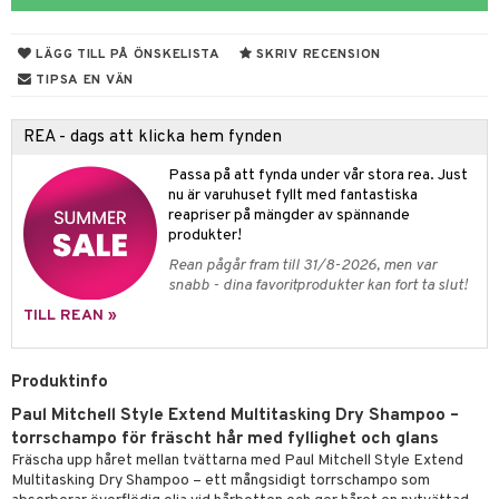
 & Gelé
slig hy
iktsvatten
n utan sol
d
produkter
m
LÄGG TILL PÅ ÖNSKELISTA
SKRIV RECENSION
ymprodukter
mal hy
n makeup remover
tset
nzer & Highlighter
ppar
ylotion
y spray
en
TIPSA EN VÄN
r hy
göring
borttagning
cealer
lm
glar
n utan sol
tljus & Rumsdoft
mband
om
REA - dags att klicka hem fynden
ker
gad Dagcreme
ppenna
naglar
on
odorant
 de cologne
sband
Passa på att fynda under vår stora rea. Just
essärer
ndation
pglans
ellack
liner / Kajal
lbehör
chgelé & tvål
 de parfum
hängen
lsam
apotek
rd
dukter
nu är varuhuset fyllt med fantastiska
reapriser på mängder av spännande
oncremer
mer
pstift
elvård
nsar
e-up
vård
 de toilette
gar
ktriska trimmers
iktscremer
gon
vård
ärer
produkter!
ling
er
mover
ögonfransar
iga
t Set
tset
avfall
n utan sol
ylotion
e
m
Rean pågår fram till 31/8-2026, men var
snabb - dina favoritprodukter kan fort ta slut!
rum
uge
lbehör
cara
cetter
ndvård
färg
tset
n utan sol
er shave balm
pa
TILL REAN »
produkter
onbryn
borttagning
hampo
sk
odorant
er shave lotion
inser
cialprodukter
onskugga
ppsolja
ling produkter
essärer
chgelé & tvål
 de cologne
Produktinfo
UE
mma & Baby
Paul Mitchell Style Extend Multitasking Dry Shampoo –
lbehör
oncremer
ndvård
 de toilette
nique
torrschampo för fräscht hår med fyllighet och glans
änst
ling
ling
borttagning
tset
p 10
Fräscha upp håret mellan tvättarna med Paul Mitchell Style Extend
 & svar
Multitasking Dry Shampoo – ett mångsidigt torrschampo som
produkter
produkter
produkter