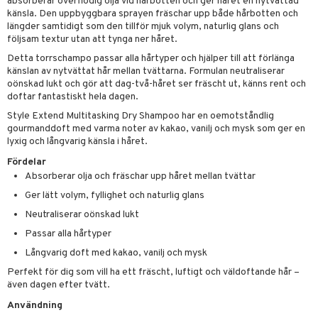
g 1: Rengöring
rd
absorberar överflödig olja vid hårbotten och ger håret en nytvättad
produkt
känsla. Den uppbyggbara sprayen fräschar upp både hårbotten och
cialprodukter
göring
cialprodukter
g 2: Exfoliering
oliering och masker
p
längder samtidigt som den tillför mjuk volym, naturlig glans och
elningen
följsam textur utan att tynga ner håret.
rum
g 3: Fukt
tvård
sh
Detta torrschampo passar alla hårtyper och hjälper till att förlänga
tik
gg & Mustasch
känslan av nytvättat hår mellan tvättarna. Formulan neutraliserar
d- och kroppsvård
n
matics Elixir
dd
oönskad lukt och gör att dag-två-håret ser fräscht ut, känns rent och
produkter
doftar fantastiskt hela dagen.
n- och läppvård
cealer
yx
skydd
n
Style Extend Multitasking Dry Shampoo har en oemotståndlig
cialprodukter
göring
liner
nique Happy
teg till män
gourmanddoft med varma noter av kakao, vanilj och mysk som ger en
lyxig och långvarig känsla i håret.
rum
ndation
nique Happy For Men
oliering
Fördelar
pstift
t och skydd
Absorberar olja och fräschar upp håret mellan tvättar
gloss
Ger lätt volym, fyllighet och naturlig glans
dvård
Neutraliserar oönskad lukt
liner
ning och rengöring
Passar alla hårtyper
e-up penslar
Långvarig doft med kakao, vanilj och mysk
cara
Perfekt för dig som vill ha ett fräscht, luftigt och väldoftande hår –
även dagen efter tvätt.
onskugga
Användning
mer