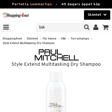
Perfekta sommartips
-
45 dagars öppet köp
Skönhet
RKEN
Skönhet
M BRANDS
T
Kontaktlinser
Shopping4net
»
Skönhet
»
För henne
»
Hår
»
Torrschampo
»
Style Extend Multitasking Dry Shampoo
JER
Hälsokost
ODUKTER
Apotek
TKORT
Style Extend Multitasking Dry Shampoo
Fitness
e
Hem & Inredning
Leksaker, Barn & Baby
essoarer
Varumärken
lsam
Kampanjer
star / Kammar