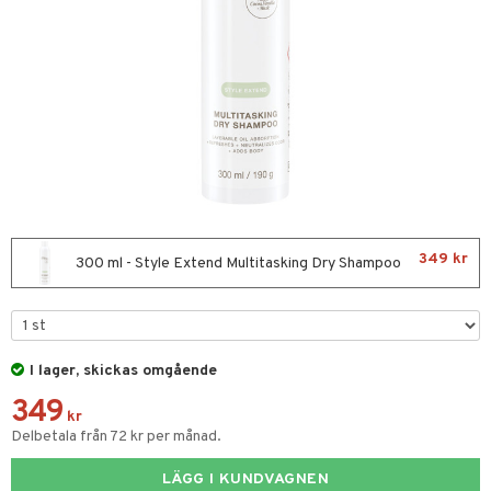
ktriska stylingverktyg
t Set
avfall
färg
kur
ackning
ve-in balsam
349 kr
300 ml - Style Extend Multitasking Dry Shampoo
hampo
ling
ns & Antifrizz
rrschampo
I lager, skickas omgående
349
spray
rd
kr
Delbetala från 72 kr per månad.
kar
iktscremer
tika
rmeskydd
LÄGG I KUNDVAGNEN
 hy
iktsvård
t Set
vård