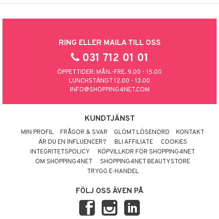
RING ELLER MAILA TILL OSS
031 712 01 01
ÖPPETTIDER: MÅN.-FRE. 9.00 - 15.00
LUNCHSTÄNGT 12.00 - 13.00
INFO@SHOPPING4NET.COM
KUNDTJÄNST
MIN PROFIL
FRÅGOR & SVAR
GLÖMT LÖSENORD
KONTAKT
ÄR DU EN INFLUENCER?
BLI AFFILIATE
COOKIES
INTEGRITETSPOLICY
KÖPVILLKOR FÖR SHOPPING4NET
OM SHOPPING4NET
SHOPPING4NET BEAUTYSTORE
TRYGG E-HANDEL
FÖLJ OSS ÄVEN PÅ