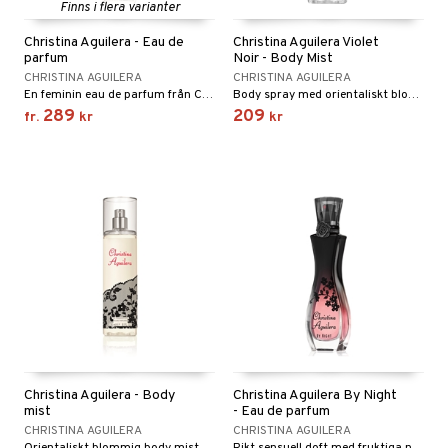
e
Finns i flera varianter
 & Gelé
cialprodukter
göring
cialprodukter
pa
Christina Aguilera - Eau de
Christina Aguilera Violet
ymprodukter
parfum
Noir - Body Mist
rum
inser
CHRISTINA AGUILERA
CHRISTINA AGUILERA
En feminin eau de parfum från Christina Aguilera
Body spray med orientaliskt blommig doft från Christina Aguilera
gg & Mustasch
UE
289
209
fr.
kr
kr
produkter
nique
cialprodukter
p 10
g 1: Rengöring
rd
g 2: Exfoliering
oliering och masker
p
g 3: Fukt
tvård
sh
d- och kroppsvård
n
matics Elixir
dd
n- och läppvård
cealer
yx
skydd
n
göring
liner
nique Happy
teg till män
Christina Aguilera - Body
Christina Aguilera By Night
änst
mist
- Eau de parfum
rum
ndation
nique Happy For Men
oliering
CHRISTINA AGUILERA
CHRISTINA AGUILERA
 & svar