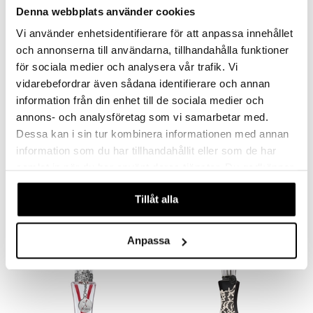
-20%
Denna webbplats använder cookies
Vi använder enhetsidentifierare för att anpassa innehållet
och annonserna till användarna, tillhandahålla funktioner
för sociala medier och analysera vår trafik. Vi
vidarebefordrar även sådana identifierare och annan
information från din enhet till de sociala medier och
annons- och analysföretag som vi samarbetar med.
Dessa kan i sin tur kombinera informationen med annan
Christina Aguilera Definition
Christina Aguilera Eau So
information som du har tillhandahållit eller som de har
- Eau de parfum
Beautiful - Edp
samlat in när du har använt deras tjänster. Du godkänner
CHRISTINA AGUILERA
CHRISTINA AGUILERA
Orientalisk blommig eau de parfum från Christina Aguilera
Grön, blommig eau de parfum från Christina Aguilera
våra cookies vid fortsatt användande av vår webbplats.
615
199
249
kr
kr
(
ord.
kr
)
Tillåt alla
Anpassa
-33%