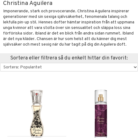
Christina Aguilera
ktriska stylingverktyg
slig hy
iktsvatten
n utan sol
d
produkter
m
Imponerande, stark och provocerande. Christina Aguilera inspirerar
generationer med sin sexiga självsäkerhet, fenomenala talang och
t Set
mal hy
n makeup remover
tset
nzer & Highlighter
ppar
ylotion
y spray
en
lekfulla pin-up stil. Hennes dofter hämtar inspiration från att uppmana
unga kvinnor att vara stolta över sin sensualitet och släppa loss sina
avfall
r hy
göring
borttagning
cealer
lm
glar
n utan sol
tljus & Rumsdoft
mband
om
förföriska sidor. Ibland är det en blick från andra sidan rummet. Ibland
är det nya kläder. Chansen är hur som helst att du känner dig mest
färg
ker
gad Dagcreme
ppenna
naglar
on
odorant
 de cologne
sband
självsäker och mest sexig när du har tagit på dig din Aguilera doft.
kur
essärer
ndation
pglans
ellack
liner / Kajal
lbehör
chgelé & tvål
 de parfum
hängen
lsam
rd
Sortera eller filtrera så du enkelt hittar din favorit:
ackning
oncremer
mer
pstift
elvård
nsar
e-up
vård
 de toilette
gar
ktriska trimmers
iktscremer
vård
ve-in balsam
ling
er
mover
ögonfransar
iga
t Set
tset
avfall
n utan sol
ylotion
m
hampo
rum
uge
lbehör
cara
cetter
ndvård
färg
tset
n utan sol
er shave balm
ling
produkter
onbryn
borttagning
hampo
sk
odorant
er shave lotion
dukter
ns & Antifrizz
rschampo
cialprodukter
onskugga
ppsolja
ling produkter
essärer
chgelé & tvål
 de cologne
ärer
spray
mma & Baby
lbehör
oncremer
ndvård
 de toilette
apotek
kar
ling
ling
borttagning
tset
gon
rmeskydd
produkter
produkter
produkter