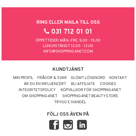
RING ELLER MAILA TILL OSS
031 712 01 01
ÖPPETTIDER: MÅN.-FRE. 9.00 - 15.00
LUNCHSTÄNGT 12.00 - 13.00
INFO@SHOPPING4NET.COM
KUNDTJÄNST
MIN PROFIL
FRÅGOR & SVAR
GLÖMT LÖSENORD
KONTAKT
ÄR DU EN INFLUENCER?
BLI AFFILIATE
COOKIES
INTEGRITETSPOLICY
KÖPVILLKOR FÖR SHOPPING4NET
OM SHOPPING4NET
SHOPPING4NET BEAUTYSTORE
TRYGG E-HANDEL
FÖLJ OSS ÄVEN PÅ