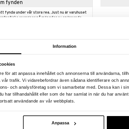
hem fynden
tt fynda under vår stora rea. Just nu är varuhuset
fantastiska reapriser på mängder av spännande
!
 fram till 31/8-2026, men var snabb - dina
ukter kan fort ta slut!
N »
Information
cookies
Style 4 Ever 
Mini Skrivtillbehörmaskinen. Här finns allt det som du
3in1 LED Case
e för att anpassa innehållet och annonserna till användarna, tillh
na skrivtillbehör i ministorlek: välj en minipenna, fyll
STYLE 4 EVER
 med en kula eller ett sött suddgummi. Eller
vår trafik. Vi vidarebefordrar även sådana identifierare och anna
349
 använd dem för att skriva med i gör-det-själv
kr
nnons- och analysföretag som vi samarbetar med. Dessa kan i sin
har tillhandahållit eller som de har samlat in när du har använt
ortsatt användande av vår webbplats.
gör-det-själv pennor - 2 mini gör-det-själv
klistermärken - mini tejp - mini linjal - dekoration
Anpassa