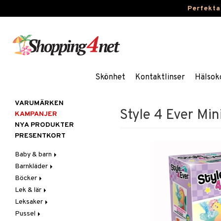
Perfekta
Skönhet
Kontaktlinser
Hälsok
VARUMÄRKEN
Style 4 Ever Min
KAMPANJER
NYA PRODUKTER
PRESENTKORT
Baby & barn
Barnkläder
Accessoarer
Böcker
Aktivitet
Accessoarer
För håret
Lek & lär
Äta
Badkläder & UV-kläder
Dagböcker
Hattar & Mössor
Babygym
Kepsar & Solhattar
Leksaker
Badrockar & Handdukar
Klänningar
Läs & Lär
Experiment
Övrigt
Babysitters
Barnservis
Pussel
Barnvagnstillbehör
Nederdelar
Målarböcker
Inlärningsspel
Adventskalendrar
Plånböcker
Bit & Skallra
Haklappar