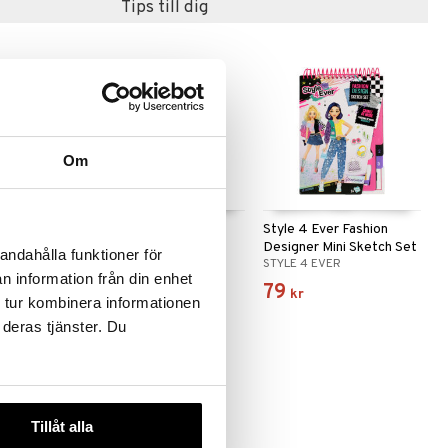
Tips till dig
Om
Diamond Art
Style 4 Ever Fashion
Style 4 Ever Fashion
Designer Light-up Pad
Designer Mini Sketch Set
andahålla funktioner för
STYLE 4 EVER
STYLE 4 EVER
n information från din enhet
249
79
kr
kr
 tur kombinera informationen
 deras tjänster. Du
Tillåt alla