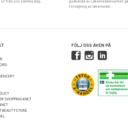
 ut från oss samma dag.
godkända av Läkemedelsverket gä
försäljning av läkemedel.
ST
FÖLJ OSS ÄVEN PÅ
AR
NORD
LUENCER?
OLICY
ÖR SHOPPING4NET
4NET
T BEAUTYSTORE
DEL