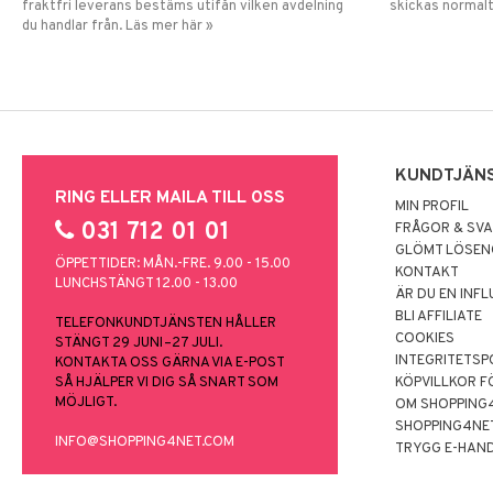
fraktfri leverans bestäms utifån vilken avdelning
skickas normalt
du handlar från. Läs mer här »
KUNDTJÄN
RING ELLER MAILA TILL OSS
MIN PROFIL
031 712 01 01
FRÅGOR & SV
GLÖMT LÖSE
ÖPPETTIDER: MÅN.-FRE. 9.00 - 15.00
KONTAKT
LUNCHSTÄNGT 12.00 - 13.00
ÄR DU EN INF
BLI AFFILIATE
TELEFONKUNDTJÄNSTEN HÅLLER
COOKIES
STÄNGT 29 JUNI–27 JULI.
INTEGRITETSP
KONTAKTA OSS GÄRNA VIA E-POST
SÅ HJÄLPER VI DIG SÅ SNART SOM
KÖPVILLKOR F
MÖJLIGT.
OM SHOPPING
SHOPPING4NE
INFO@SHOPPING4NET.COM
TRYGG E-HAN