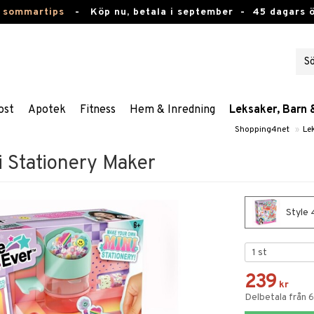
 sommartips
-
Köp nu, betala i september -
45 dagars 
ost
Apotek
Fitness
Hem & Inredning
Leksaker, Barn 
Shopping4net
»
Le
i Stationery Maker
Style 
239
kr
Delbetala från 6