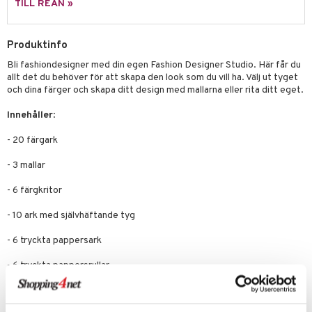
TILL REAN »
 Patrol
tson & Findus
Produktinfo
Bli fashiondesigner med din egen Fashion Designer Studio. Här får du
pi Långstrump
allt det du behöver för att skapa den look som du vill ha. Välj ut tyget
kemon
och dina färger och skapa ditt design med mallarna eller rita ditt eget.
amashjältarna
Innehåller
:
ållan
- 20 färgark
derman
- 3 mallar
er Mario
- 6 färgkritor
- 10 ark med självhäftande tyg
- 6 tryckta pappersark
- 6 tryckta pappersrullar
- 2 ark med klistermärken