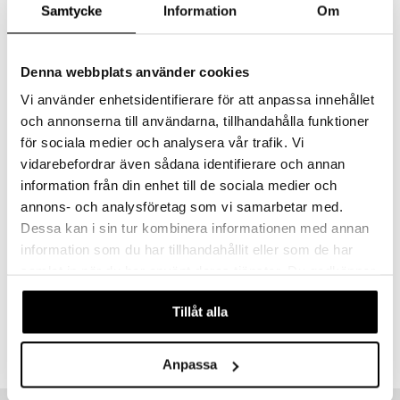
- 1 tuschpenna med dubbel spets
Samtycke
Information
Om
- 1 limstift
- 50 smyckestenar
Denna webbplats använder cookies
Vi använder enhetsidentifierare för att anpassa innehållet
- 1 guide
och annonserna till användarna, tillhandahålla funktioner
Övrigt
för sociala medier och analysera vår trafik. Vi
6 år+
vidarebefordrar även sådana identifierare och annan
information från din enhet till de sociala medier och
annons- och analysföretag som vi samarbetar med.
Dessa kan i sin tur kombinera informationen med annan
information som du har tillhandahållit eller som de har
samlat in när du har använt deras tjänster. Du godkänner
Artikelnr
våra cookies vid fortsatt användande av vår webbplats.
TST76-1-XX
Tillåt alla
Lägsta pris senaste 30 dagarna: 379 kr
Anpassa