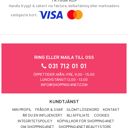
TRYGGA KÖP
Handla tryggt & säkert via faktura, delbetalning eller marknadens
vanligaste kort.
RING ELLER MAILA TILL OSS
031 712 01 01
ÖPPETTIDER: MÅN.-FRE. 9.00 - 15.00
LUNCHSTÄNGT 12.00 - 13.00
INFO@SHOPPING4NET.COM
KUNDTJÄNST
MIN PROFIL
FRÅGOR & SVAR
GLÖMT LÖSENORD
KONTAKT
ÄR DU EN INFLUENCER?
BLI AFFILIATE
COOKIES
INTEGRITETSPOLICY
KÖPVILLKOR FÖR SHOPPING4NET
OM SHOPPING4NET
SHOPPING4NET BEAUTYSTORE