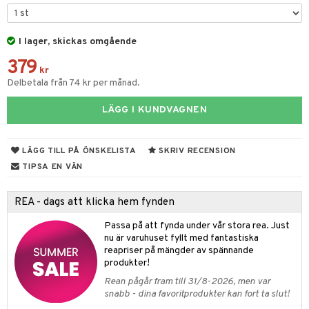
tyrt
elningen
gtoys
s
O Classic
saker
tik
ens Barn
I lager, skickas omgående
ney
O Creator
o
uslek
379
ållan
ney Prinsessor
GO Disney
kr
badabado
andlek
Delbetala från 74 kr per månad.
ffi Love
l
O Disney Princess
ki
mhus-leksaker
LÄGG I KUNDVAGNEN
zen
GO DUPLO
mhus-spel
ta Gris
O Friends
LÄGG TILL PÅ ÖNSKELISTA
SKRIV RECENSION
ry Potter
O Minecraft
TIPSA EN VÄN
lo Kitty
GO Ninjago
REA - dags att klicka hem fynden
.L.
GO Speed Champions
Passa på att fynda under vår stora rea. Just
mma Mu
GO Spidey
nu är varuhuset fyllt med fantastiska
reapriser på mängder av spännande
le
O Super Heroes
produkter!
min
ic
Rean pågår fram till 31/8-2026, men var
snabb - dina favoritprodukter kan fort ta slut!
Little Pony