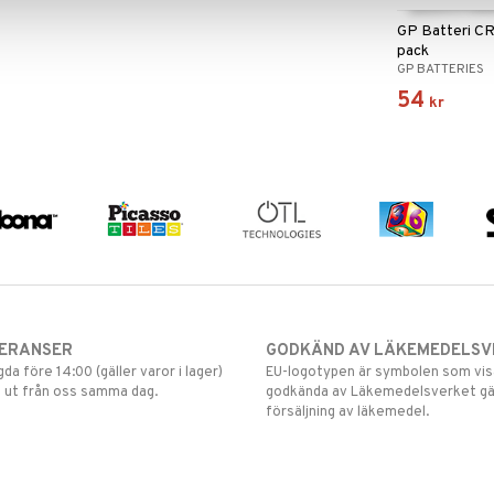
GP Batteri C
pack
GP BATTERIES
54
kr
VERANSER
GODKÄND AV LÄKEMEDELSV
gda före 14:00 (gäller varor i lager)
EU-logotypen är symbolen som visar
 ut från oss samma dag.
godkända av Läkemedelsverket gä
försäljning av läkemedel.