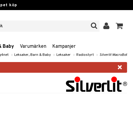
ppet köp
& Baby
Varumärken
Kampanjer
g4net
»
Leksaker, Barn & Baby
»
Leksaker
»
Radiostyrt
»
Silverlit MacroBot
×