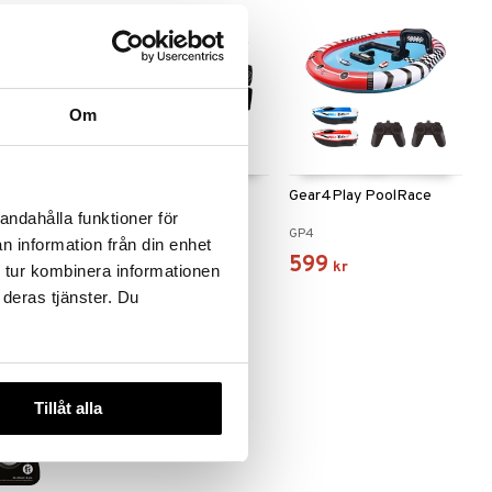
Om
nt Car
Gear4Play Foldable
Gear4Play PoolRace
Drone
andahålla funktioner för
GP4
GP4
n information från din enhet
499
599
kr
kr
 tur kombinera informationen
 deras tjänster. Du
Tillåt alla