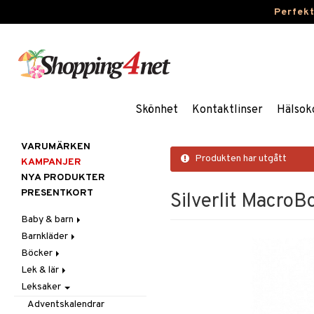
Perfek
Skönhet
Kontaktlinser
Hälsok
VARUMÄRKEN
Produkten har utgått
KAMPANJER
NYA PRODUKTER
PRESENTKORT
Silverlit MacroB
Baby & barn
Barnkläder
Accessoarer
Böcker
Aktivitet
Accessoarer
För håret
Lek & lär
Äta
Badkläder & UV-kläder
Dagböcker
Hattar & Mössor
Babygym
Kepsar & Solhattar
Leksaker
Badrockar & Handdukar
Klänningar
Läs & Lär
Experiment
Övrigt
Babysitters
Barnservis
Barnvagnstillbehör
Nederdelar
Målarböcker
Inlärningsspel
Plånböcker
Bit & Skallra
Haklappar
Adventskalendrar