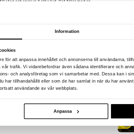
steg och spela in 3 olika ljud. Det följer med en
Information
cookies
Gear4Play Stu
e för att anpassa innehållet och annonserna till användarna, tillh
GP4
vår trafik. Vi vidarebefordrar även sådana identifierare och anna
199
kr
nnons- och analysföretag som vi samarbetar med. Dessa kan i sin
har tillhandahållit eller som de har samlat in när du har använt
ortsatt användande av vår webbplats.
Anpassa