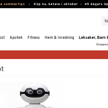
ta sommartips
-
Köp nu, betala i oktober -
45 dagars ö
ost
Apotek
Fitness
Hem & Inredning
Leksaker, Barn 
Shoppin
ot