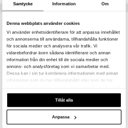
Samtycke
Information
Om
Populära produkter
Denna webbplats använder cookies
Vi använder enhetsidentifierare för att anpassa innehållet
och annonserna till användarna, tillhandahålla funktioner
för sociala medier och analysera vår trafik. Vi
vidarebefordrar även sådana identifierare och annan
information från din enhet till de sociala medier och
annons- och analysföretag som vi samarbetar med.
Dessa kan i sin tur kombinera informationen med annan
information som du har tillhandahållit eller som de har
Gear4Play Stunt Car
Gear4Play Flying Ball
GP4
GP4
samlat in när du har använt deras tjänster. Du godkänner
våra cookies vid fortsatt användande av vår webbplats.
199
109
kr
kr
Tillåt alla
Anpassa