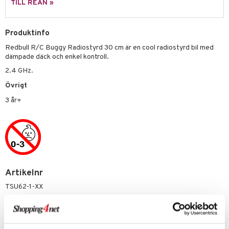
TILL REAN »
 Patrol
tson & Findus
Produktinfo
Redbull R/C Buggy Radiostyrd 30 cm är en cool radiostyrd bil med
pi Långstrump
dämpade däck och enkel kontroll.
kemon
2.4 GHz.
amashjältarna
Övrigt
3 år+
ållan
derman
er Mario
Artikelnr
TSU62-1-XX
Lägsta pris senaste 30 dagarna: 399 kr