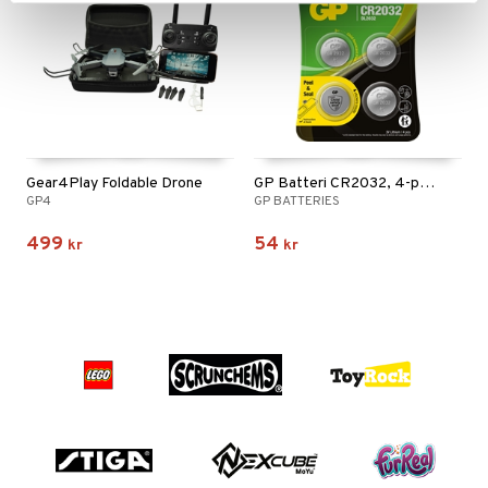
Gear4Play Foldable Drone
GP Batteri CR2032, 4-pack
GP4
GP BATTERIES
499
54
kr
kr