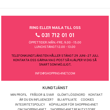
RING ELLER MAILA TILL OSS
031 712 01 01
ÖPPETTIDER: MÅN.-FRE. 9.00 - 15.00
LUNCHSTÄNGT 12.00 - 13.00
TELEFONKUNDTJÄNSTEN HÅLLER STÄNGT 29 JUNI–27 JULI.
KONTAKTA OSS GÄRNA VIA E-POST SÅ HJÄLPER VI DIG SÅ
SNART SOM MÖJLIGT.
INFO@SHOPPING4NET.COM
KUNDTJÄNST
MIN PROFIL
FRÅGOR & SVAR
GLÖMT LÖSENORD
KONTAKT
ÄR DU EN INFLUENCER?
BLI AFFILIATE
COOKIES
INTEGRITETSPOLICY
KÖPVILLKOR FÖR SHOPPING4NET
OM SHOPPING4NET
SHOPPING4NET BEAUTYSTORE