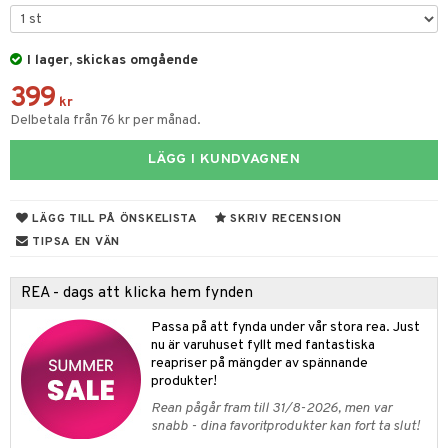
tyrt
gtoys
s
O Classic
saker
ens Barn
I lager, skickas omgående
ney
O Creator
o
uslek
399
ållan
ney Prinsessor
GO Disney
kr
badabado
andlek
Delbetala från 76 kr per månad.
ffi Love
l
O Disney Princess
ki
mhus-leksaker
tar
LÄGG I KUNDVAGNEN
zen
GO DUPLO
mhus-spel
tar
ta Gris
O Friends
0 bitar
el
LÄGG TILL PÅ ÖNSKELISTA
SKRIV RECENSION
änst
ry Potter
O Minecraft
TIPSA EN VÄN
sel
aterial
spel
 & svar
lo Kitty
GO Ninjago
ssel
set
psspel
REA - dags att klicka hem fynden
produkt
.L.
GO Speed Champions
illbehör
Måla
Passa på att fynda under vår stora rea. Just
elningen
mma Mu
GO Spidey
nu är varuhuset fyllt med fantastiska
erial
reapriser på mängder av spännande
tik
le
O Super Heroes
produkter!
s
min
ic
Rean pågår fram till 31/8-2026, men var
snabb - dina favoritprodukter kan fort ta slut!
Little Pony