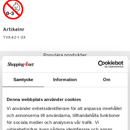
 Patrol
tson & Findus
pi Långstrump
Artikelnr
kemon
TVK42-1-XX
amashjältarna
Populära produkter
ållan
derman
er Mario
Samtycke
Information
Om
Denna webbplats använder cookies
Vi använder enhetsidentifierare för att anpassa innehållet
och annonserna till användarna, tillhandahålla funktioner
för sociala medier och analysera vår trafik. Vi
vidarebefordrar även sådana identifierare och annan
Gear4Play Stunt Car
Gear4Play Foldable Drone