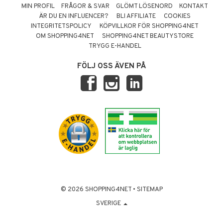
MIN PROFIL
FRÅGOR & SVAR
GLÖMT LÖSENORD
KONTAKT
ÄR DU EN INFLUENCER?
BLI AFFILIATE
COOKIES
INTEGRITETSPOLICY
KÖPVILLKOR FÖR SHOPPING4NET
OM SHOPPING4NET
SHOPPING4NET BEAUTYSTORE
TRYGG E-HANDEL
FÖLJ OSS ÄVEN PÅ
© 2026 SHOPPING4NET
•
SITEMAP
SVERIGE