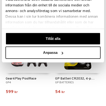
GP4
GP4
information från din enhet till de sociala medier och
annons- och analysföretag som vi samarbetar med.
199
499
kr
kr
Dessa kan i sin tur kombinera informationen med annan
information som du har tillhandahållit eller som de har
samlat in när du har använt deras tjänster. Du godkänner
våra cookies vid fortsatt användande av vår webbplats.
Tillåt alla
Anpassa
Gear4Play PoolRace
GP Batteri CR2032, 4-pack
GP4
GP BATTERIES
599
54
kr
kr