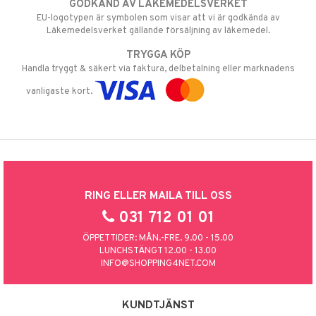
GODKÄND AV LÄKEMEDELSVERKET
EU-logotypen är symbolen som visar att vi är godkända av
Läkemedelsverket gällande försäljning av läkemedel.
TRYGGA KÖP
Handla tryggt & säkert via faktura, delbetalning eller marknadens
vanligaste kort.
RING ELLER MAILA TILL OSS
031 712 01 01
ÖPPETTIDER: MÅN.-FRE. 9.00 - 15.00
LUNCHSTÄNGT 12.00 - 13.00
INFO@SHOPPING4NET.COM
KUNDTJÄNST