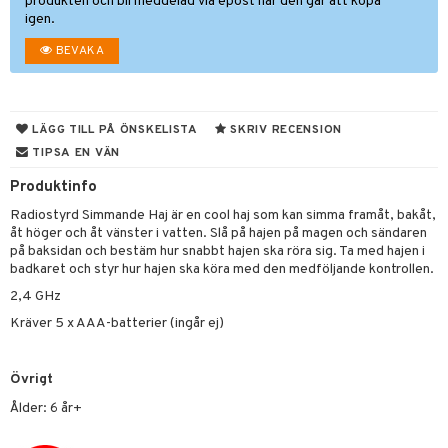
tyrt
produkten och bli meddelad via epost när den går att köpa
igen.
gtoys
s
O Classic
saker
BEVAKA
ens Barn
ney
O Creator
o
uslek
ållan
ney Prinsessor
GO Disney
badabado
andlek
ffi Love
LÄGG TILL PÅ ÖNSKELISTA
SKRIV RECENSION
l
O Disney Princess
ki
mhus-leksaker
tar
TIPSA EN VÄN
zen
GO DUPLO
mhus-spel
tar
Produktinfo
ta Gris
O Friends
0 bitar
el
Radiostyrd Simmande Haj är en cool haj som kan simma framåt, bakåt,
änst
åt höger och åt vänster i vatten. Slå på hajen på magen och sändaren
ry Potter
O Minecraft
sel
aterial
spel
på baksidan och bestäm hur snabbt hajen ska röra sig. Ta med hajen i
 & svar
lo Kitty
GO Ninjago
badkaret och styr hur hajen ska köra med den medföljande kontrollen.
ssel
set
psspel
produkt
2,4 GHz
.L.
GO Speed Champions
illbehör
Måla
Kräver 5 x AAA-batterier (ingår ej)
elningen
mma Mu
GO Spidey
erial
tik
le
O Super Heroes
Övrigt
s
min
ic
Ålder: 6 år+
Little Pony