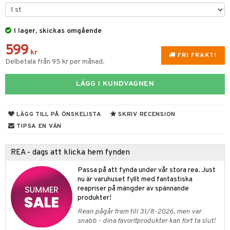
tyrt
gtoys
s
O Classic
saker
ens Barn
I lager, skickas omgående
ney
O Creator
o
uslek
599
ållan
ney Prinsessor
GO Disney
kr
badabado
andlek
FRI FRAKT!
Delbetala från 95 kr per månad.
ffi Love
l
O Disney Princess
ki
mhus-leksaker
tar
LÄGG I KUNDVAGNEN
zen
GO DUPLO
mhus-spel
tar
ta Gris
O Friends
0 bitar
el
LÄGG TILL PÅ ÖNSKELISTA
SKRIV RECENSION
änst
ry Potter
O Minecraft
sel
aterial
spel
TIPSA EN VÄN
 & svar
lo Kitty
GO Ninjago
ssel
set
psspel
REA - dags att klicka hem fynden
produkt
.L.
GO Speed Champions
illbehör
Måla
Passa på att fynda under vår stora rea. Just
elningen
mma Mu
GO Spidey
nu är varuhuset fyllt med fantastiska
erial
reapriser på mängder av spännande
tik
le
O Super Heroes
produkter!
s
min
ic
Rean pågår fram till 31/8-2026, men var
snabb - dina favoritprodukter kan fort ta slut!
Little Pony