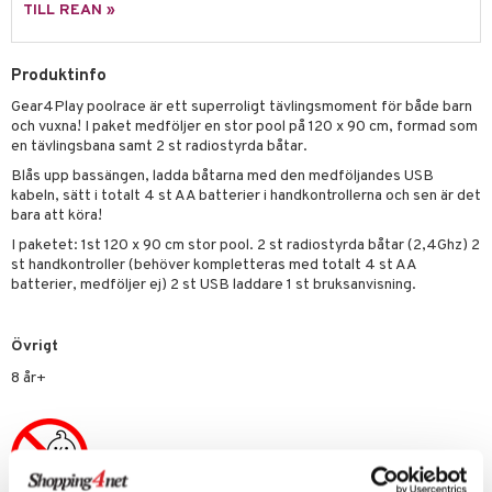
TILL REAN »
 Patrol
tson & Findus
Produktinfo
pi Långstrump
Gear4Play poolrace är ett superroligt tävlingsmoment för både barn
och vuxna! I paket medföljer en stor pool på 120 x 90 cm, formad som
kemon
en tävlingsbana samt 2 st radiostyrda båtar.
Blås upp bassängen, ladda båtarna med den medföljandes USB
amashjältarna
kabeln, sätt i totalt 4 st AA batterier i handkontrollerna och sen är det
bara att köra!
ållan
I paketet: 1st 120 x 90 cm stor pool. 2 st radiostyrda båtar (2,4Ghz) 2
derman
st handkontroller (behöver kompletteras med totalt 4 st AA
batterier, medföljer ej) 2 st USB laddare 1 st bruksanvisning.
er Mario
Övrigt
8 år+