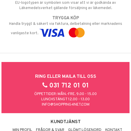
EU-logotypen är symbolen som visar att vi är godkända av
Läkemedelsverket gällande försäljning av läkemedel.
TRYGGA KÖP
Handla tryggt & säkert via faktura, delbetalning eller marknadens
vanligaste kort.
RING ELLER MAILA TILL OSS
031 712 01 01
ÖPPETTIDER: MÅN.-FRE. 9.00 - 15.00
LUNCHSTÄNGT 12.00 - 13.00
INFO@SHOPPING4NET.COM
KUNDTJÄNST
MIN PROFIL
FRÅGOR & SVAR
GLÖMT LÖSENORD
KONTAKT