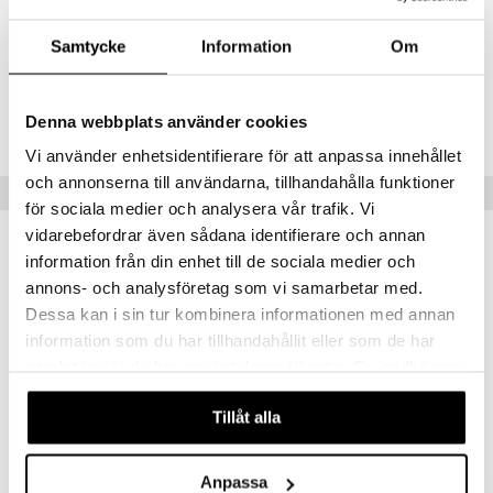
Artikelnr
Samtycke
Information
Om
TGE39-1-XX
Denna webbplats använder cookies
Lägsta pris senaste 30 dagarna: 599 kr
Vi använder enhetsidentifierare för att anpassa innehållet
och annonserna till användarna, tillhandahålla funktioner
Tips till dig
för sociala medier och analysera vår trafik. Vi
vidarebefordrar även sådana identifierare och annan
information från din enhet till de sociala medier och
annons- och analysföretag som vi samarbetar med.
Dessa kan i sin tur kombinera informationen med annan
information som du har tillhandahållit eller som de har
samlat in när du har använt deras tjänster. Du godkänner
våra cookies vid fortsatt användande av vår webbplats.
Tillåt alla
Gear4Play Nitro Speed Black 30km/h
Gear4Play Tornado Racing boat
Anpassa
GP4
GP4