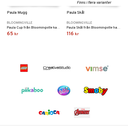
Finns i flera varianter
Paula Mugg
Paula Skål
BLOOMINGVILLE
BLOOMINGVILLE
Paula Cup från Bloomingville kan vara din nya favoritkopp. Den ingår i den omfattande servisserien Paula, finns i olika färger och nyanser.
Paula Skål från Bloomingville har den perfekta storleken och formen för en skål tallrik - perfekt för pasta, soppor och sallader.
65
116
kr
kr