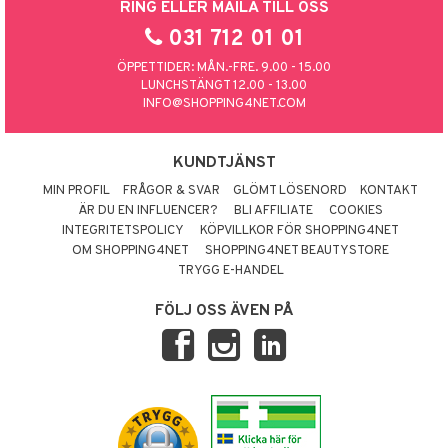
RING ELLER MAILA TILL OSS
031 712 01 01
ÖPPETTIDER: MÅN.-FRE. 9.00 - 15.00
LUNCHSTÄNGT 12.00 - 13.00
INFO@SHOPPING4NET.COM
KUNDTJÄNST
MIN PROFIL
FRÅGOR & SVAR
GLÖMT LÖSENORD
KONTAKT
ÄR DU EN INFLUENCER?
BLI AFFILIATE
COOKIES
INTEGRITETSPOLICY
KÖPVILLKOR FÖR SHOPPING4NET
OM SHOPPING4NET
SHOPPING4NET BEAUTYSTORE
TRYGG E-HANDEL
FÖLJ OSS ÄVEN PÅ