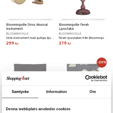
Bloomingville Driss Musical
Bloomingville Ferah
Instrument
Ljusstake
BLOOMINGVILLE
BLOOMINGVILLE
Söta instrument med gulliga djur på.
Ferah-ljusstaken från Bloomingville presenterar en organisk siluett med geometriska detaljer och en cylindrisk bas för ljuset.
299
379
kr
kr
-20%
Samtycke
Information
Om
Denna webbplats använder cookies