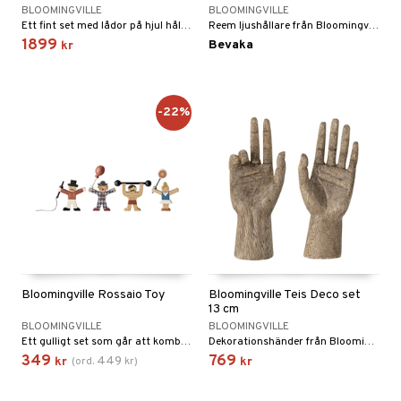
BLOOMINGVILLE
BLOOMINGVILLE
Ett fint set med lådor på hjul håller ordning på barnets saker.
Reem ljushållare från Bloomingville är en uppsättning av två vackra ljushållare som kommer att lägga charm till ditt hem.
1899
Bevaka
kr
-22%
Bloomingville Rossaio Toy
Bloomingville Teis Deco set
13 cm
BLOOMINGVILLE
BLOOMINGVILLE
Ett gulligt set som går att kombinera på många olika sätt.
Dekorationshänder från Bloomingville.
349
769
449
kr
(
ord.
kr
)
kr