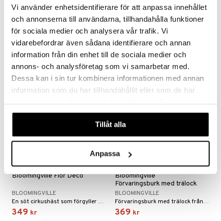
Bloomingville Filt
Bloomingville Filt
Vi använder enhetsidentifierare för att anpassa innehållet
Moln/Regnbågar
och annonserna till användarna, tillhandahålla funktioner
BLOOMINGVILLE
BLOOMINGVILLE
för sociala medier och analysera vår trafik. Vi
349
159
199
kr
kr
(
ord.
kr
)
vidarebefordrar även sådana identifierare och annan
information från din enhet till de sociala medier och
annons- och analysföretag som vi samarbetar med.
Dessa kan i sin tur kombinera informationen med annan
information som du har tillhandahållit eller som de har
samlat in när du har använt deras tjänster. Du godkänner
våra cookies vid fortsatt användande av vår webbplats.
Tillåt alla
Anpassa
Bloomingville Flor Deco
Bloomingville
Förvaringsburk med trälock
BLOOMINGVILLE
BLOOMINGVILLE
En söt cirkushäst som förgyller vilken hylla som helst!
Förvaringsburk med trälock från Bloomingville.
349
369
kr
kr