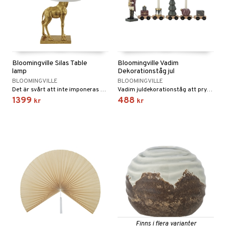
Bloomingville Silas Table
Bloomingville Vadim
lamp
Dekorationståg jul
BLOOMINGVILLE
BLOOMINGVILLE
Det är svårt att inte imponeras av Silas giraff lampa från Bloomingville.
Vadim juldekorationståg att pryda hemmet med i jul från Bloomingville.
1399
488
kr
kr
Finns i flera varianter