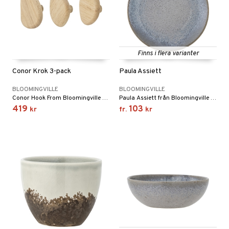
Finns i flera varianter
Conor Krok 3-pack
Paula Assiett
BLOOMINGVILLE
BLOOMINGVILLE
Conor Hook From Bloomingville är en 3-delad nordisk uppsättning organiskt formade krokar i vackert gummiträ med en mjuk känsla.
Paula Assiett från Bloomingville är en del av den omfattande Paula servisserien, som passar perfekt ihop med varandra.
419
103
kr
fr.
kr