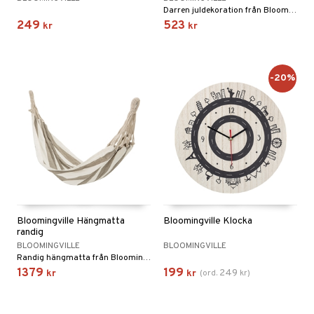
Darren juldekoration från Bloomingville i 2 delar.
 Patrol
249
523
kr
kr
tson & Findus
pi Långstrump
-20%
kemon
amashjältarna
ållan
derman
er Mario
Bloomingville Hängmatta
Bloomingville Klocka
randig
BLOOMINGVILLE
BLOOMINGVILLE
Randig hängmatta från Bloomingville.
1379
199
249
kr
kr
(
ord.
kr
)