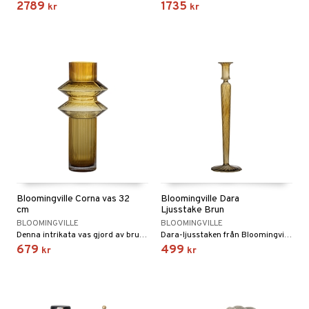
2789
1735
kr
kr
Bloomingville Corna vas 32
Bloomingville Dara
cm
Ljusstake Brun
BLOOMINGVILLE
BLOOMINGVILLE
Denna intrikata vas gjord av brunfärgat glas är superb för att sätta dina blommor på display.
Dara-ljusstaken från Bloomingville.
679
499
kr
kr