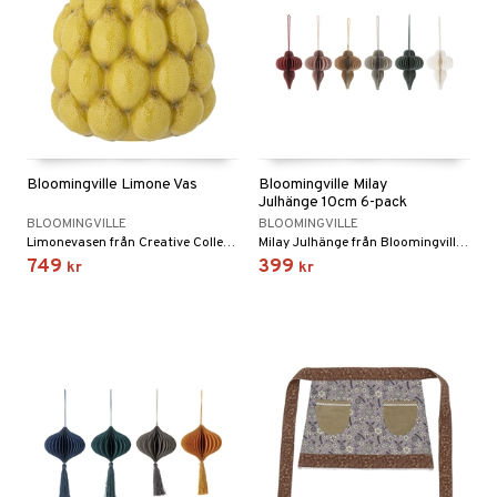
Bloomingville Limone Vas
Bloomingville Milay
Julhänge 10cm 6-pack
BLOOMINGVILLE
BLOOMINGVILLE
Limonevasen från Creative Collection är gjord av stengods i en varmgul färg. Dekorerad med härliga citroner.
Milay Julhänge från Bloomingville kommer i 6-pack.
749
399
kr
kr