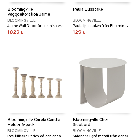
Bloomingville
Paula Ljusstake
Väggdekoration Jaime
BLOOMINGVILLE
BLOOMINGVILLE
Jaime Wall Decor är en unik dekoration gjord av bambu och bomull i ljusa nyanser. Denna väggdekoration kommer att ge en naturlig och mysig touch till alla rum i ditt hem.
Paula ljusstaken från Bloomingville visar upp en vacker kombination av varierande nyanser som kompletterar varandra perfekt.
1029
129
kr
kr
Bloomingville Carola Candle
Bloomingville Cher
Holder 6-pack
Sidobord
BLOOMINGVILLE
BLOOMINGVILLE
Res tillbaka i tiden då den enda ljuskällan var levande ljus. Dessa ljushållare är alla unika och varierar i storlek och form.
Sidobord i grå metall från danska Bloomingville.