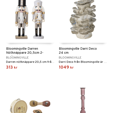
Bloomingville Darren
Bloomingville Darri Deco
Nötknäppare 20,5cm 2-
24 cm
pack
BLOOMINGVILLE
BLOOMINGVILLE
Darren nötknäppare 20,5 cm från Bloomingville i 2 delar.
Darri Deco från Bloomingville är gjord av stengods i en grå nyans. Inredningen är inspirerad av naturen och ger en vacker dekoration till hemmet.
313
1049
kr
kr