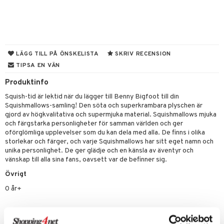
tyrt
gtoys
s
O Classic
saker
ens Barn
ney
O Creator
o
uslek
ållan
ney Prinsessor
GO Disney
badabado
andlek
LÄGG TILL PÅ ÖNSKELISTA
SKRIV RECENSION
ffi Love
TIPSA EN VÄN
l
O Disney Princess
ki
mhus-leksaker
tar
Produktinfo
zen
GO DUPLO
mhus-spel
tar
Squish-tid är lektid när du lägger till Benny Bigfoot till din
ta Gris
O Friends
0 bitar
el
Squishmallows-samling! Den söta och superkrambara plyschen är
änst
gjord av högkvalitativa och supermjuka material. Squishmallows mjuka
ry Potter
O Minecraft
sel
aterial
spel
och färgstarka personligheter för samman världen och ger
 & svar
oförglömliga upplevelser som du kan dela med alla. De finns i olika
lo Kitty
GO Ninjago
ssel
set
psspel
storlekar och färger, och varje Squishmallows har sitt eget namn och
produkt
unika personlighet. De ger glädje och en känsla av äventyr och
.L.
GO Speed Champions
illbehör
Måla
vänskap till alla sina fans, oavsett var de befinner sig.
elningen
mma Mu
GO Spidey
Övrigt
erial
tik
le
O Super Heroes
0 år+
s
min
ic
Artikelnr
Little Pony