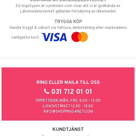
GODKÄND AV LÄKEMEDELSVERKET
EU-logotypen är symbolen som visar att vi är godkända av
Läkemedelsverket gällande försäljning av läkemedel.
TRYGGA KÖP
Handla tryggt & säkert via faktura, delbetalning eller marknadens
vanligaste kort.
RING ELLER MAILA TILL OSS
031 712 01 01
ÖPPETTIDER: MÅN.-FRE. 9.00 - 15.00
LUNCHSTÄNGT 12.00 - 13.00
INFO@SHOPPING4NET.COM
KUNDTJÄNST