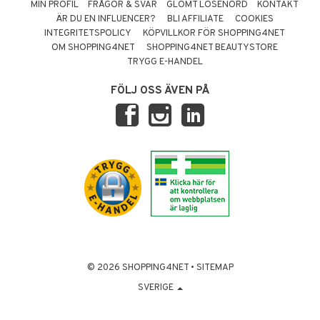
MIN PROFIL
FRÅGOR & SVAR
GLÖMT LÖSENORD
KONTAKT
ÄR DU EN INFLUENCER?
BLI AFFILIATE
COOKIES
INTEGRITETSPOLICY
KÖPVILLKOR FÖR SHOPPING4NET
OM SHOPPING4NET
SHOPPING4NET BEAUTYSTORE
TRYGG E-HANDEL
FÖLJ OSS ÄVEN PÅ
© 2026 SHOPPING4NET
•
SITEMAP
SVERIGE