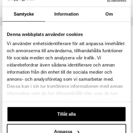
TSQ46-1-XX
 Patrol
Samtycke
Information
Om
tson & Findus
Tips till dig
pi Långstrump
Denna webbplats använder cookies
kemon
Vi använder enhetsidentifierare för att anpassa innehållet
amashjältarna
och annonserna till användarna, tillhandahålla funktioner
för sociala medier och analysera vår trafik. Vi
ållan
vidarebefordrar även sådana identifierare och annan
derman
information från din enhet till de sociala medier och
er Mario
annons- och analysföretag som vi samarbetar med.
Dessa kan i sin tur kombinera informationen med annan
information som du har tillhandahållit eller som de har
Squishmallows 40 cm P20 Xiomara Panther
samlat in när du har använt deras tjänster. Du godkänner
SQUISHMALLOWS
våra cookies vid fortsatt användande av vår webbplats.
299
kr
Tillåt alla
Anpassa