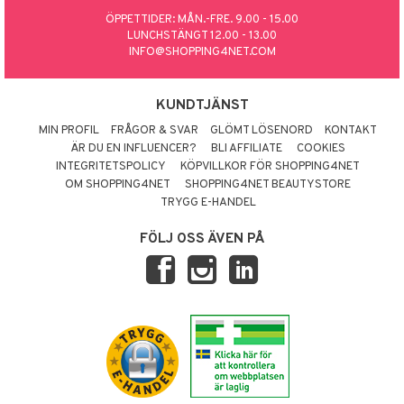
ÖPPETTIDER: MÅN.-FRE. 9.00 - 15.00
 Patrol
LUNCHSTÄNGT 12.00 - 13.00
INFO@SHOPPING4NET.COM
tson & Findus
pi Långstrump
KUNDTJÄNST
kemon
MIN PROFIL
FRÅGOR & SVAR
GLÖMT LÖSENORD
KONTAKT
amashjältarna
ÄR DU EN INFLUENCER?
BLI AFFILIATE
COOKIES
INTEGRITETSPOLICY
KÖPVILLKOR FÖR SHOPPING4NET
ållan
OM SHOPPING4NET
SHOPPING4NET BEAUTYSTORE
TRYGG E-HANDEL
derman
FÖLJ OSS ÄVEN PÅ
er Mario