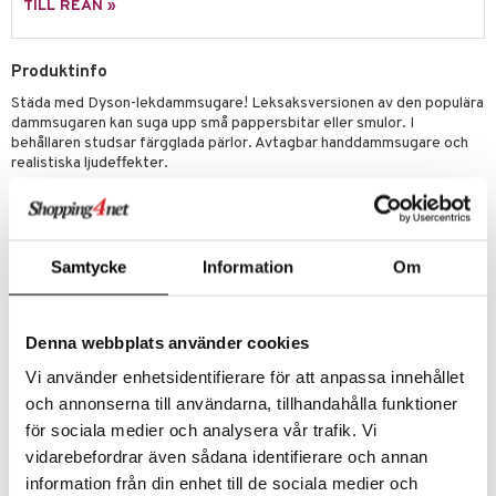
TILL REAN »
s
 Patrol
tson & Findus
Produktinfo
Städa med Dyson-lekdammsugare! Leksaksversionen av den populära
pi Långstrump
dammsugaren kan suga upp små pappersbitar eller smulor. I
kemon
behållaren studsar färgglada pärlor. Avtagbar handdammsugare och
realistiska ljudeffekter.
amashjältarna
Kräver 3 x AA-batterier (ingår ej).
ållan
Övrigt
derman
Samtycke
Information
Om
3 år+
er Mario
Denna webbplats använder cookies
Vi använder enhetsidentifierare för att anpassa innehållet
och annonserna till användarna, tillhandahålla funktioner
för sociala medier och analysera vår trafik. Vi
Artikelnr
vidarebefordrar även sådana identifierare och annan
TTY65-1-XX
information från din enhet till de sociala medier och