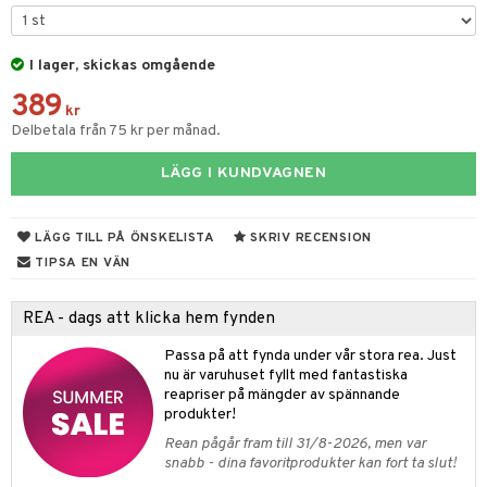
r
gtoys
s
O Classic
bil
ens Barn
I lager, skickas omgående
ney
O Creator
tyrt
389
ållan
ney Prinsessor
GO Disney
kr
saker
Delbetala från 75 kr per månad.
ffi Love
l
O Disney Princess
o
uslek
LÄGG I KUNDVAGNEN
zen
GO DUPLO
badabado
andlek
ta Gris
O Friends
ki
mhus-leksaker
tar
LÄGG TILL PÅ ÖNSKELISTA
SKRIV RECENSION
ry Potter
O Minecraft
mhus-spel
TIPSA EN VÄN
tar
lo Kitty
GO Ninjago
0 bitar
el
REA - dags att klicka hem fynden
änst
.L.
GO Speed Champions
sel
aterial
spel
Passa på att fynda under vår stora rea. Just
 & svar
mma Mu
GO Spidey
nu är varuhuset fyllt med fantastiska
ssel
set
psspel
reapriser på mängder av spännande
produkt
le
O Super Heroes
produkter!
illbehör
Måla
elningen
min
ic
Rean pågår fram till 31/8-2026, men var
erial
snabb - dina favoritprodukter kan fort ta slut!
tik
Little Pony