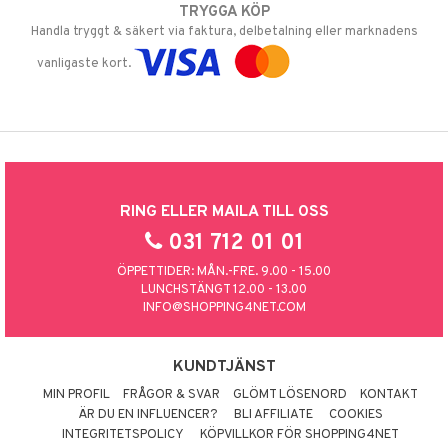
TRYGGA KÖP
Handla tryggt & säkert via faktura, delbetalning eller marknadens
vanligaste kort.
RING ELLER MAILA TILL OSS
031 712 01 01
ÖPPETTIDER: MÅN.-FRE. 9.00 - 15.00
LUNCHSTÄNGT 12.00 - 13.00
INFO@SHOPPING4NET.COM
KUNDTJÄNST
MIN PROFIL
FRÅGOR & SVAR
GLÖMT LÖSENORD
KONTAKT
ÄR DU EN INFLUENCER?
BLI AFFILIATE
COOKIES
INTEGRITETSPOLICY
KÖPVILLKOR FÖR SHOPPING4NET