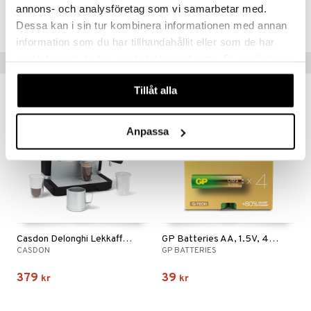
annons- och analysföretag som vi samarbetar med.
Lägsta pris senaste 30 dagarna: 389 kr
Dessa kan i sin tur kombinera informationen med annan
information som du har tillhandahållit eller som de har
samlat in när du har använt deras tjänster. Du godkänner
Tips till dig
våra cookies vid fortsatt användande av vår webbplats.
Tillåt alla
Anpassa
Casdon Delonghi Lekkaffemaskin
GP Batteries AA, 1.5V, 4-pack
CASDON
GP BATTERIES
379
39
kr
kr