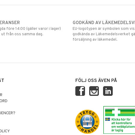
VERANSER
GODKÄND AV LÄKEMEDELSV
gda före 14:00 (gäller varor i lager)
EU-logotypen är symbolen som visar
 ut från oss samma dag.
godkända av Läkemedelsverket gä
försäljning av läkemedel.
ST
FÖLJ OSS ÄVEN PÅ
AR
NORD
LUENCER?
OLICY