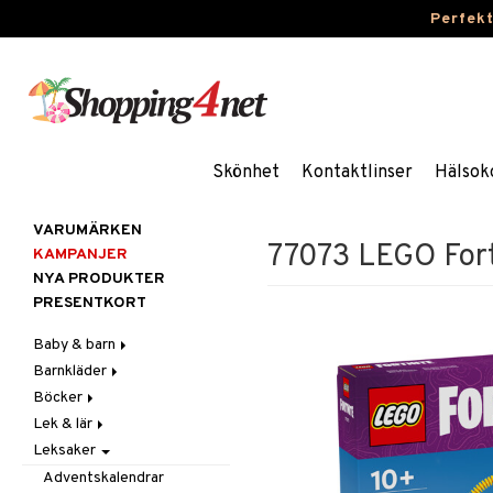
Perfek
Skönhet
Kontaktlinser
Hälsok
VARUMÄRKEN
77073 LEGO Fort
KAMPANJER
NYA PRODUKTER
PRESENTKORT
Baby & barn
Barnkläder
Accessoarer
Böcker
Aktivitet
Accessoarer
För håret
Lek & lär
Äta
Badkläder & UV-kläder
Dagböcker
Hattar & Mössor
Babygym
Kepsar & Solhattar
Leksaker
Badrockar & Handdukar
Klänningar
Läs & Lär
Experiment
Övrigt
Babysitters
Barnservis
Barnvagnstillbehör
Nederdelar
Målarböcker
Inlärningsspel
Plånböcker
Bit & Skallra
Haklappar
Adventskalendrar