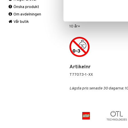
Barnpussel
Pysselset
Sällskapsspel
att nå nya nivåer av kreativitet.
Önska produkt
Pusseltillbehör
Rita & Måla
Bussen i detta byggset med 954 d
Om avdelningen
Skolmaterial
Övrigt
Stickers
Vår butik
10 år+
Trolleri
Artikelnr
T77073-1-XX
Lägsta pris senaste 30 dagarna: 1