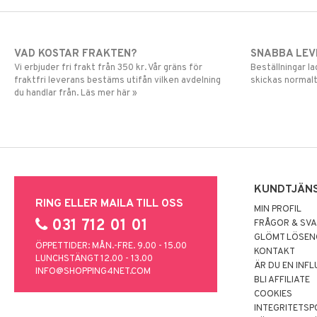
VAD KOSTAR FRAKTEN?
SNABBA LE
Vi erbjuder fri frakt från 350 kr. Vår gräns för
Beställningar la
fraktfri leverans bestäms utifån vilken avdelning
skickas normalt
du handlar från. Läs mer här »
KUNDTJÄN
RING ELLER MAILA TILL OSS
MIN PROFIL
031 712 01 01
FRÅGOR & SV
GLÖMT LÖSE
ÖPPETTIDER: MÅN.-FRE. 9.00 - 15.00
KONTAKT
LUNCHSTÄNGT 12.00 - 13.00
ÄR DU EN INF
INFO@SHOPPING4NET.COM
BLI AFFILIATE
COOKIES
INTEGRITETSP