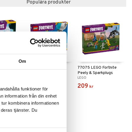
Populära produkter
Om
ortnite
77073 LEGO Fortnite
77075 LEGO Fortnite
Battle Bus
Peely & Sparkplugs
LEGO
LEGO
Läger
1099
209
kr
kr
andahålla funktioner för
n information från din enhet
 tur kombinera informationen
 deras tjänster. Du