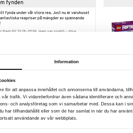
hem fynden
tt fynda under vår stora rea. Just nu är varuhuset
fantastiska reapriser på mängder av spännande
!
 fram till 31/8-2026, men var snabb - dina
ukter kan fort ta slut!
N »
Information
77071 LEGO F
elsleksaken LEGO Fortnite Battle Bus (77073).
Supply Llama
LEGO
nande dataspelet och låter spelare skapa ett coolt
cookies
sa in i den spännande LEGO Fortnite världen när de
469
kr
e för att anpassa innehållet och annonserna till användarna, tillh
jul och avtagbart tak, och den välbekanta
örjan! När bussen är färdigbyggd kan de upptäcka
vår trafik. Vi vidarebefordrar även sådana identifierare och anna
lurp Juice, en Grappler, Pickaxes och Slap Juice,
nnons- och analysföretag som vi samarbetar med. Dessa kan i sin
aktärer från Fortnite. Sätt dem inuti bussen och väck
har tillhandahållit eller som de har samlat in när du har använt
ekar.
ortsatt användande av vår webbplats.
arleksaken blir den en grym LEGO prydnad som de
eller spelrum. Setet blir dessutom en omtänksam
LEGO Fortnite, som kommer att tillbringa timmar med