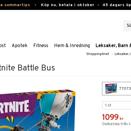
ta sommartips
-
Köp nu, betala i oktober -
45 dagars ö
ost
Apotek
Fitness
Hem & Inredning
Leksaker, Barn 
Shopping4net
»
Leksaker,
nite Battle Bus
77073 
1099
kr
Delbetala från 1