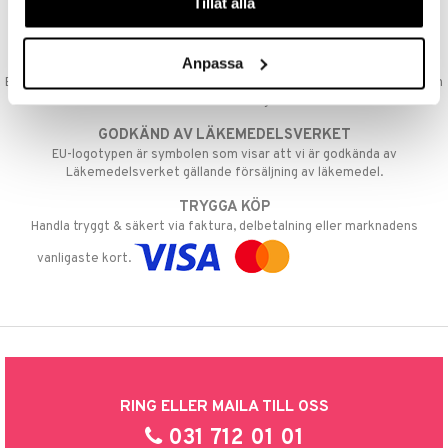
Tillåt alla
Vi erbjuder fri frakt från 350 kr. Vår gräns för fraktfri leverans bestäms
 Patrol
utifån vilken avdelning du handlar från. Läs mer här »
tson & Findus
Anpassa
SNABBA LEVERANSER
Beställningar lagda före 14:00 (gäller varor i lager) skickas normalt ut från
pi Långstrump
oss samma dag.
kemon
GODKÄND AV LÄKEMEDELSVERKET
EU-logotypen är symbolen som visar att vi är godkända av
amashjältarna
Läkemedelsverket gällande försäljning av läkemedel.
ållan
TRYGGA KÖP
Handla tryggt & säkert via faktura, delbetalning eller marknadens
derman
vanligaste kort.
er Mario
RING ELLER MAILA TILL OSS
031 712 01 01