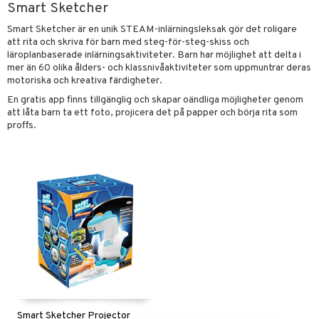
Smart Sketcher
glasögon
ttefiltar
pflaskor & Tillbehör
viditet & amning
atshirts
ivitetsleksaker
ing
böcker
giska leksaker
saker
tar
Smart Sketcher är en unik STEAM-inlärningsleksak gör det roligare
tenflaskor & Tillbehör
hirts
gleksaker
att rita och skriva för barn med steg-för-steg-skiss och
nmöbler
der
 Klossar
0 bitar
el
änst
läroplanbaserade inlärningsaktiviteter. Barn har möjlighet att delta i
don
oration
kerad
O Builder
mer än 60 olika ålders- och klassnivåaktiviteter som uppmuntrar deras
läder & Strumpor
sel
aterial
spel
 & svar
motoriska och kreativa färdigheter.
a gå vagnar
varing
lbehör
omag
ilen
ndgård
et
r
ssel
set
psspel
En gratis app finns tillgänglig och skapar oändliga möjligheter genom
produkt
att låta barn ta ett foto, projicera det på papper och börja rita som
mpor
ssar
aply
urer
ionfigurer
kåp
illbehör
Måla
proffs.
elningen
tor
gformers
kor
 Real
y Born
drummet
ndby
skor
n
erial
tik
gkläder
ktyg
tlest Pet Shop
bie
nddukar
dby Stockholm
etsfordon
star & Gungdjur
s
leich - Forntidsdjur
comelon
dvård
min
ar
figurer
leich - Hästar
ney Prinsessor
par & Tillbehör
pi Hoppetossa
banor
ons Åberg
leich-Wild Life
ktillbehör
i Villa Villerkulla
ndkår
blarna
anicals
us
 Zhu Pets
by's Dollhouse
is
mse
tnite
 & Köksredskap
r
py Friends
g
tman
GO Bluey
dning
bil
.L.
libompa
Smart Sketcher Projector
O City