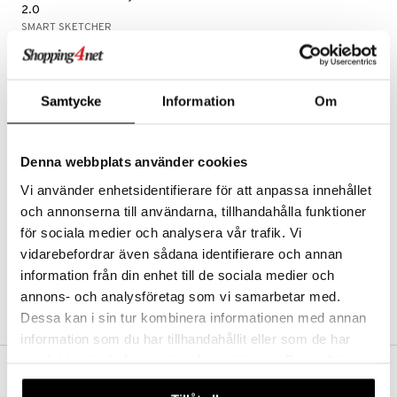
tyrt
2.0
gtoys
s
O Classic
SMART SKETCHER
saker
Projicera ett motiv på papper och börja skissa som ett proffs!
ens Barn
ney
O Creator
899
o
uslek
kr
ållan
ney Prinsessor
GO Disney
badabado
andlek
Samtycke
Information
Om
ffi Love
l
O Disney Princess
ki
mhus-leksaker
zen
GO DUPLO
mhus-spel
Denna webbplats använder cookies
ta Gris
O Friends
Vi använder enhetsidentifierare för att anpassa innehållet
ry Potter
O Minecraft
och annonserna till användarna, tillhandahålla funktioner
för sociala medier och analysera vår trafik. Vi
lo Kitty
GO Ninjago
vidarebefordrar även sådana identifierare och annan
.L.
GO Speed Champions
information från din enhet till de sociala medier och
annons- och analysföretag som vi samarbetar med.
mma Mu
GO Spidey
Dessa kan i sin tur kombinera informationen med annan
le
O Super Heroes
information som du har tillhandahållit eller som de har
min
samlat in när du har använt deras tjänster. Du godkänner
ic
våra cookies vid fortsatt användande av vår webbplats.
VAD KOSTAR FRAKTEN?
Little Pony