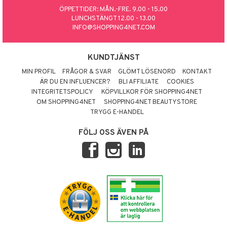
ÖPPETTIDER: MÅN.-FRE. 9.00 - 15.00
LUNCHSTÄNGT 12.00 - 13.00
INFO@SHOPPING4NET.COM
KUNDTJÄNST
MIN PROFIL
FRÅGOR & SVAR
GLÖMT LÖSENORD
KONTAKT
ÄR DU EN INFLUENCER?
BLI AFFILIATE
COOKIES
INTEGRITETSPOLICY
KÖPVILLKOR FÖR SHOPPING4NET
OM SHOPPING4NET
SHOPPING4NET BEAUTYSTORE
TRYGG E-HANDEL
FÖLJ OSS ÄVEN PÅ