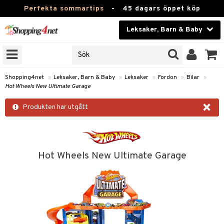
Perfekta sommartips
-
45 dagars öppet köp
Leksaker, Barn & Baby
RKEN
Skönhet
JER
ODUKTER
Kontaktlinser
Shopping4net
»
Leksaker, Barn & Baby
»
Leksaker
»
Fordon
»
Bilar
»
Hot Wheels New Ultimate Garage
TKORT
Hälsokost
×
Produkten har utgått
Apotek
arn
er
oarer
Fitness
 håret
et
oarer
Hem & Inredning
Hot Wheels New Ultimate Garage
tar & Mössor
bygym
sar & Solhattar
der & UV-kläder
ker
Leksaker, Barn & Baby
igt
ysitters
nservis
kar & Handdukar
ngar
är
ment
Varumärken
nböcker
 & Skallra
lappar
nstillbehör
elar
öcker
ngsspel
skalendrar
Kampanjer
ycken
iler
lådor & Matförvaring
gings
d/Mamma
lar
tböcker
ment
k