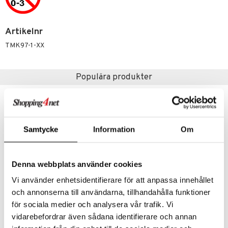
sel
aterial
spel
 & svar
lo Kitty
GO Ninjago
ssel
set
psspel
produkt
Artikelnr
.L.
GO Speed Champions
illbehör
Måla
TMK97-1-XX
elningen
mma Mu
GO Spidey
erial
tik
le
O Super Heroes
s
Populära produkter
min
ic
Little Pony
 Patrol
Samtycke
Information
Om
tson & Findus
pi Långstrump
Denna webbplats använder cookies
kemon
Vi använder enhetsidentifierare för att anpassa innehållet
amashjältarna
och annonserna till användarna, tillhandahålla funktioner
för sociala medier och analysera vår trafik. Vi
ållan
Bil 24-Pack Metall
Viking Mini Chubbies Pastell 7 st
SUNTOY
VIKING TOYS
vidarebefordrar även sådana identifierare och annan
derman