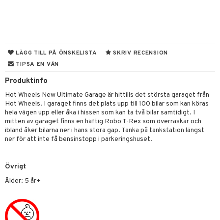
gtoys
figurer
ens Barn
ons Åberg
ållan
blarna
anicals
us
LÄGG TILL PÅ ÖNSKELISTA
SKRIV RECENSION
ffi Love
TIPSA EN VÄN
mse
tnite
 & Köksredskap
r
Produktinfo
tman
GO Bluey
dning
bil
Hot Wheels New Ultimate Garage är hittills det största garaget från
libompa
O City
tyrt
Hot Wheels. I garaget finns det plats upp till 100 bilar som kan köras
hela vägen upp eller åka i hissen som kan ta två bilar samtidigt. I
s
O Classic
saker
mitten av garaget finns en häftig Robo T-Rex som överraskar och
ibland åker bilarna ner i hans stora gap. Tanka på tankstation längst
ney
O Creator
o
uslek
ner för att inte få bensinstopp i parkeringshuset.
ney Prinsessor
GO Disney
badabado
andlek
l
O Disney Princess
Övrigt
ki
mhus-leksaker
tar
Ålder: 5 år+
zen
GO DUPLO
mhus-spel
tar
ta Gris
O Friends
0 bitar
el
änst
ry Potter
O Minecraft