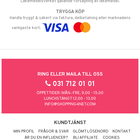
Läkemedelsverket gällande försäljning av läkemedel.
TRYGGA KÖP
Handla tryggt & säkert via faktura, delbetalning eller marknadens
vanligaste kort.
RING ELLER MAILA TILL OSS
031 712 01 01
ÖPPETTIDER: MÅN.-FRE. 9.00 - 15.00
LUNCHSTÄNGT 12.00 - 13.00
INFO@SHOPPING4NET.COM
KUNDTJÄNST
MIN PROFIL
FRÅGOR & SVAR
GLÖMT LÖSENORD
KONTAKT
ÄR DU EN INFLUENCER?
BLI AFFILIATE
COOKIES