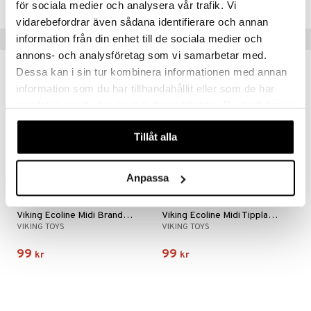
för sociala medier och analysera vår trafik. Vi
er Mario
vidarebefordrar även sådana identifierare och annan
Tips till dig
information från din enhet till de sociala medier och
annons- och analysföretag som vi samarbetar med.
Dessa kan i sin tur kombinera informationen med annan
information som du har tillhandahållit eller som de har
samlat in när du har använt deras tjänster. Du godkänner
våra cookies vid fortsatt användande av vår webbplats.
Tillåt alla
Anpassa
Viking Ecoline Midi Brandbil 21 cm
Viking Ecoline Midi Tipplastbil 21 cm
VIKING TOYS
VIKING TOYS
99
99
kr
kr