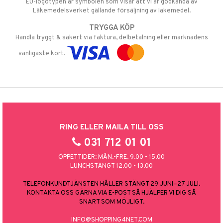
EU-logotypen är symbolen som visar att vi är godkända av
Läkemedelsverket gällande försäljning av läkemedel.
TRYGGA KÖP
Handla tryggt & säkert via faktura, delbetalning eller marknadens
vanligaste kort.
RING ELLER MAILA TILL OSS
031 712 01 01
ÖPPETTIDER: MÅN.-FRE. 9.00 - 15.00
LUNCHSTÄNGT 12.00 - 13.00
TELEFONKUNDTJÄNSTEN HÅLLER STÄNGT 29 JUNI–27 JULI.
KONTAKTA OSS GÄRNA VIA E-POST SÅ HJÄLPER VI DIG SÅ
SNART SOM MÖJLIGT.
INFO@SHOPPING4NET.COM