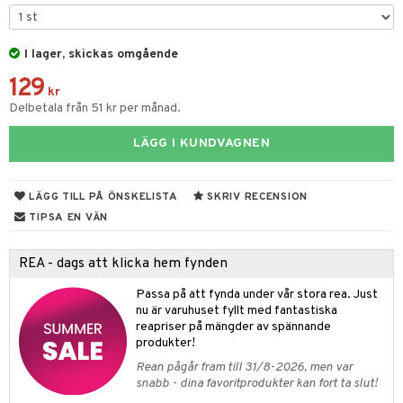
gtoys
figurer
ens Barn
I lager, skickas omgående
ons Åberg
129
ållan
blarna
anicals
us
kr
Delbetala från 51 kr per månad.
ffi Love
mse
tnite
 & Köksredskap
r
LÄGG I KUNDVAGNEN
tman
GO Bluey
dning
bil
libompa
O City
tyrt
LÄGG TILL PÅ ÖNSKELISTA
SKRIV RECENSION
s
O Classic
saker
TIPSA EN VÄN
ney
O Creator
o
uslek
REA - dags att klicka hem fynden
ney Prinsessor
GO Disney
badabado
andlek
Passa på att fynda under vår stora rea. Just
l
O Disney Princess
ki
mhus-leksaker
nu är varuhuset fyllt med fantastiska
tar
reapriser på mängder av spännande
zen
GO DUPLO
mhus-spel
tar
produkter!
ta Gris
O Friends
Rean pågår fram till 31/8-2026, men var
0 bitar
el
snabb - dina favoritprodukter kan fort ta slut!
änst
ry Potter
O Minecraft