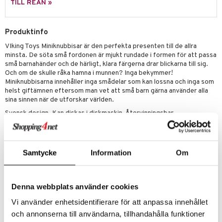
sel
aterial
spel
TILL REAN »
 & svar
lo Kitty
GO Ninjago
ssel
set
psspel
produkt
.L.
GO Speed Champions
Produktinfo
illbehör
Måla
elningen
VIking Toys Miniknubbisar är den perfekta presenten till de allra
mma Mu
GO Spidey
erial
minsta. De söta små fordonen är mjukt rundade i formen för att passa
tik
le
små barnahänder och de härligt, klara färgerna drar blickarna till sig.
O Super Heroes
s
Och om de skulle råka hamna i munnen? Inga bekymmer!
min
ic
Miniknubbisarna innehåller inga smådelar som kan lossna och inga som
helst giftämnen eftersom man vet att små barn gärna använder alla
Little Pony
sina sinnen när de utforskar världen.
Svensk design. Kan diskas i diskmaskin. Återvinningsbar.
 Patrol
Mått: ca 7 cm.
tson & Findus
Övrigt
pi Långstrump
Samtycke
Information
Om
1 år+
kemon
Artikelnr
amashjältarna
Denna webbplats använder cookies
TVI21-1-XX
ållan
Vi använder enhetsidentifierare för att anpassa innehållet
och annonserna till användarna, tillhandahålla funktioner
derman
Lägsta pris senaste 30 dagarna: 129 kr