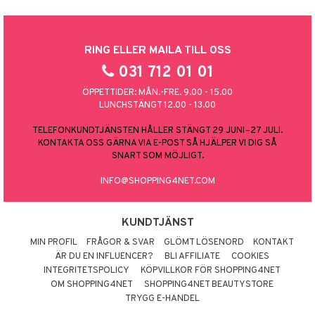
RING ELLER MAILA TILL OSS
031 712 01 01
ÖPPETTIDER: MÅN.-FRE. 9.00 - 15.00
LUNCHSTÄNGT 12.00 - 13.00
TELEFONKUNDTJÄNSTEN HÅLLER STÄNGT 29 JUNI–27 JULI.
KONTAKTA OSS GÄRNA VIA E-POST SÅ HJÄLPER VI DIG SÅ
SNART SOM MÖJLIGT.
INFO@SHOPPING4NET.COM
KUNDTJÄNST
MIN PROFIL
FRÅGOR & SVAR
GLÖMT LÖSENORD
KONTAKT
ÄR DU EN INFLUENCER?
BLI AFFILIATE
COOKIES
INTEGRITETSPOLICY
KÖPVILLKOR FÖR SHOPPING4NET
OM SHOPPING4NET
SHOPPING4NET BEAUTYSTORE
TRYGG E-HANDEL