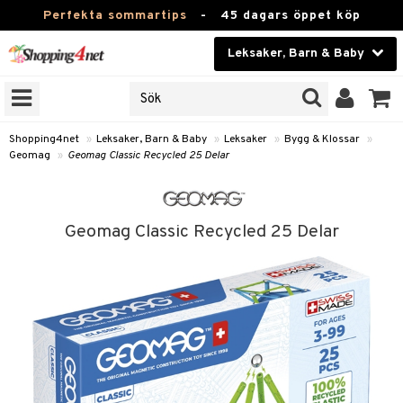
Perfekta sommartips
-
45 dagars öppet köp
Leksaker, Barn & Baby
RKEN
Skönhet
JER
ODUKTER
Kontaktlinser
Shopping4net
»
Leksaker, Barn & Baby
»
Leksaker
»
Bygg & Klossar
»
Geomag
»
Geomag Classic Recycled 25 Delar
TKORT
Hälsokost
Apotek
arn
Geomag Classic Recycled 25 Delar
er
oarer
Fitness
 håret
et
oarer
Hem & Inredning
tar & Mössor
bygym
sar & Solhattar
der & UV-kläder
ker
Leksaker, Barn & Baby
igt
ysitters
nservis
kar & Handdukar
ngar
är
ment
Varumärken
nböcker
 & Skallra
lappar
nstillbehör
elar
öcker
ngsspel
skalendrar
Kampanjer
ycken
iler
lådor & Matförvaring
gings
d/Mamma
lar
tböcker
ment
k