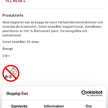
ssel
set
psspel
TILL REAN »
produkt
.L.
GO Speed Champions
illbehör
Måla
elningen
mma Mu
GO Spidey
Produktinfo
erial
tik
Med magneter kan du bygga de mest fantasifulla konstruktioner och
le
O Super Heroes
s
utveckla din kreativitet. Setet innehåller magnetstavar, metallkulor,
min
plastskivor av 100 % återvunnet plast, förvaringslåda och
ic
instruktioner.
Little Pony
Setet innehåller 25 delar.
 Patrol
Övrigt
tson & Findus
3 år+
pi Långstrump
kemon
amashjältarna
ållan
Artikelnr
TGM09-1-XX
derman
er Mario
Samtycke
Information
Om