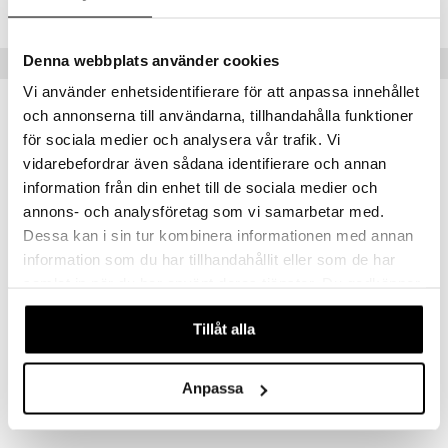
Lägsta pris senaste 30 dagarna: 159 kr
Denna webbplats använder cookies
Tips till dig
Vi använder enhetsidentifierare för att anpassa innehållet
och annonserna till användarna, tillhandahålla funktioner
för sociala medier och analysera vår trafik. Vi
vidarebefordrar även sådana identifierare och annan
information från din enhet till de sociala medier och
annons- och analysföretag som vi samarbetar med.
Dessa kan i sin tur kombinera informationen med annan
information som du har tillhandahållit eller som de har
samlat in när du har använt deras tjänster. Du godkänner
våra cookies vid fortsatt användande av vår webbplats.
Geomag Classic Recycled 42 Delar
Geomag Classic Recycled 60 Delar
Tillåt alla
GEOMAG
GEOMAG
289
309
kr
kr
Anpassa