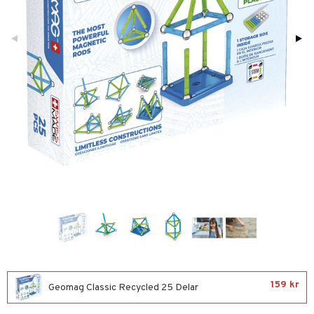
glasögon
ttefiltar
pflaskor & Tillbehör
viditet & amning
atshirts
ivitetsleksaker
ing
böcker
giska leksaker
saker
tenflaskor & Tillbehör
hirts
gleksaker
nmöbler
der
 Klossar
don
oration
kerad
O Builder
läder & Strumpor
a gå vagnar
varing
lbehör
omag
ilen
et
mpor
ssar
aply
tor
gformers
kor
drummet
skor
gkläder
ktyg
nddukar
dvård
ndgård
r
par & Tillbehör
urer
ionfigurer
kåp
 Real
y Born
ndby
n
tlest Pet Shop
bie
159 kr
dby Stockholm
etsfordon
star & Gungdjur
Geomag Classic Recycled 25 Delar
leich - Forntidsdjur
comelon
min
ar
figurer