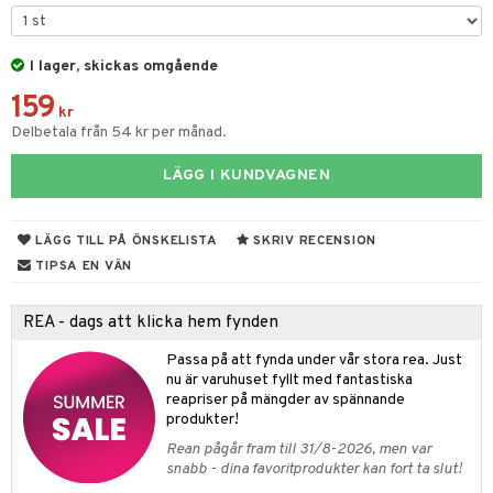
leich - Hästar
ney Prinsessor
pi Hoppetossa
banor
ons Åberg
leich-Wild Life
I lager, skickas omgående
ktillbehör
i Villa Villerkulla
ndkår
blarna
anicals
us
159
 Zhu Pets
by's Dollhouse
is
mse
tnite
 & Köksredskap
r
kr
Delbetala från 54 kr per månad.
py Friends
g
tman
GO Bluey
dning
bil
LÄGG I KUNDVAGNEN
.L.
libompa
O City
tyrt
gtoys
s
O Classic
saker
LÄGG TILL PÅ ÖNSKELISTA
SKRIV RECENSION
ens Barn
ney
O Creator
o
uslek
TIPSA EN VÄN
ållan
ney Prinsessor
GO Disney
badabado
andlek
REA - dags att klicka hem fynden
l
O Disney Princess
ki
mhus-leksaker
tar
Passa på att fynda under vår stora rea. Just
zen
GO DUPLO
mhus-spel
nu är varuhuset fyllt med fantastiska
tar
reapriser på mängder av spännande
ta Gris
O Friends
produkter!
0 bitar
el
änst
ry Potter
O Minecraft
Rean pågår fram till 31/8-2026, men var
sel
aterial
spel
snabb - dina favoritprodukter kan fort ta slut!
 & svar
lo Kitty
GO Ninjago