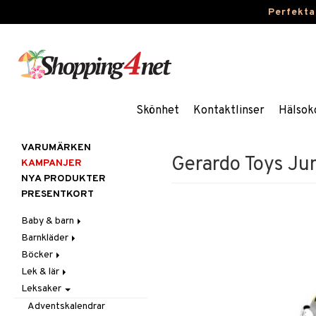
Perfekta
Skönhet
Kontaktlinser
Hälsok
VARUMÄRKEN
Gerardo Toys Ju
KAMPANJER
NYA PRODUKTER
PRESENTKORT
Baby & barn
Barnkläder
Accessoarer
Böcker
Aktivitet
Accessoarer
För håret
Lek & lär
Äta
Badkläder & UV-kläder
Dagböcker
Hattar & Mössor
Babygym
Kepsar & Solhattar
Leksaker
Badrockar & Handdukar
Klänningar
Läs & Lär
Experiment
Övrigt
Babysitters
Barnservis
Barnvagnstillbehör
Nederdelar
Målarböcker
Inlärningsspel
Plånböcker
Bit & Skallra
Haklappar
Adventskalendrar