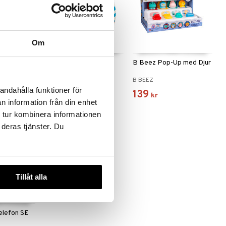
Om
p SE
Mumin Mjukboll 11 cm
B Beez Pop-Up med Djur
MUMIN
B BEEZ
andahålla funktioner för
79
139
kr
kr
n information från din enhet
 tur kombinera informationen
 deras tjänster. Du
Tillåt alla
elefon SE