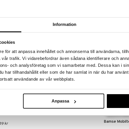
 fram till 31/8-2026, men var snabb - dina
ukter kan fort ta slut!
N »
Information
Bamse Lapto
t gulligt hoppdjur i form av en grå katt. Katten kan
cookies
hus. Det följer med ett födelsebevis för att fylla i
BAMSE
ns alla födelsedagar. Hoppdjuret stärker barnets
e för att anpassa innehållet och annonserna till användarna, tillh
269
å sin koordination.
kr
vår trafik. Vi vidarebefordrar även sådana identifierare och anna
nnons- och analysföretag som vi samarbetar med. Dessa kan i sin
har tillhandahållit eller som de har samlat in när du har använt
ortsatt användande av vår webbplats.
Anpassa
Bamse Mobilt
39 kr