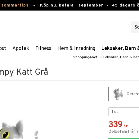
 sommartips
-
Köp nu, betala i september -
45 dagars 
ost
Apotek
Fitness
Hem & Inredning
Leksaker, Barn 
Shopping4net
»
Leksaker, Barn & Ba
mpy Katt Grå
Gerard
339
kr
Delbetala från 7