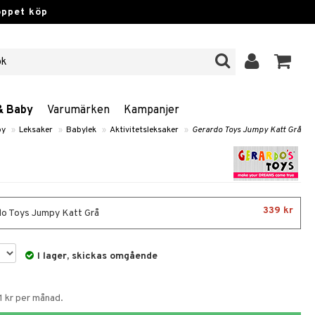
öppet köp
& Baby
Varumärken
Kampanjer
by
»
Leksaker
»
Babylek
»
Aktivitetsleksaker
»
Gerardo Toys Jumpy Katt Grå
339 kr
o Toys Jumpy Katt Grå
I lager, skickas omgående
1 kr per månad.