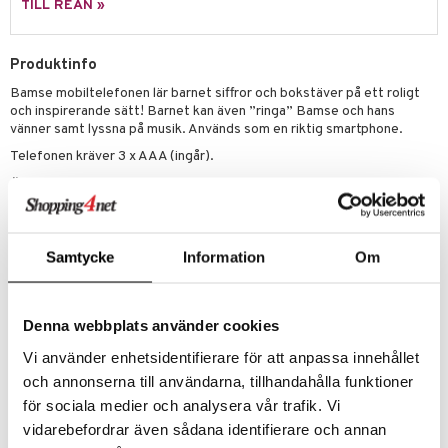
illbehör
Måla
TILL REAN »
elningen
mma Mu
GO Spidey
erial
tik
le
O Super Heroes
Produktinfo
s
Bamse mobiltelefonen lär barnet siffror och bokstäver på ett roligt
min
ic
och inspirerande sätt! Barnet kan även ”ringa” Bamse och hans
Little Pony
vänner samt lyssna på musik. Används som en riktig smartphone.
Telefonen kräver 3 x AAA (ingår).
 Patrol
Övrigt
tson & Findus
3 år+
pi Långstrump
Samtycke
Information
Om
kemon
amashjältarna
Denna webbplats använder cookies
ållan
Artikelnr
Vi använder enhetsidentifierare för att anpassa innehållet
derman
och annonserna till användarna, tillhandahålla funktioner
TTR61-1-XX
er Mario
för sociala medier och analysera vår trafik. Vi
vidarebefordrar även sådana identifierare och annan
Lägsta pris senaste 30 dagarna: 149 kr