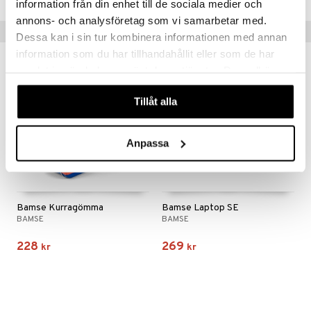
information från din enhet till de sociala medier och
annons- och analysföretag som vi samarbetar med.
Tips till dig
Dessa kan i sin tur kombinera informationen med annan
information som du har tillhandahållit eller som de har
samlat in när du har använt deras tjänster. Du godkänner
våra cookies vid fortsatt användande av vår webbplats.
Tillåt alla
Anpassa
Bamse Kurragömma
Bamse Laptop SE
BAMSE
BAMSE
228
269
kr
kr