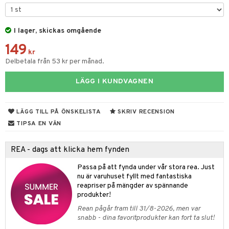
leich-Wild Life
ktillbehör
i Villa Villerkulla
ndkår
blarna
anicals
us
 Zhu Pets
I lager, skickas omgående
by's Dollhouse
is
mse
tnite
 & Köksredskap
r
149
py Friends
g
tman
GO Bluey
dning
bil
kr
Delbetala från 53 kr per månad.
.L.
libompa
O City
tyrt
LÄGG I KUNDVAGNEN
gtoys
s
O Classic
saker
ens Barn
ney
O Creator
o
uslek
LÄGG TILL PÅ ÖNSKELISTA
SKRIV RECENSION
ållan
ney Prinsessor
GO Disney
badabado
andlek
TIPSA EN VÄN
ffi Love
l
O Disney Princess
ki
mhus-leksaker
tar
REA - dags att klicka hem fynden
zen
GO DUPLO
mhus-spel
tar
Passa på att fynda under vår stora rea. Just
ta Gris
O Friends
nu är varuhuset fyllt med fantastiska
0 bitar
el
änst
reapriser på mängder av spännande
ry Potter
O Minecraft
produkter!
sel
aterial
spel
 & svar
lo Kitty
GO Ninjago
Rean pågår fram till 31/8-2026, men var
ssel
set
psspel
snabb - dina favoritprodukter kan fort ta slut!
produkt
.L.
GO Speed Champions