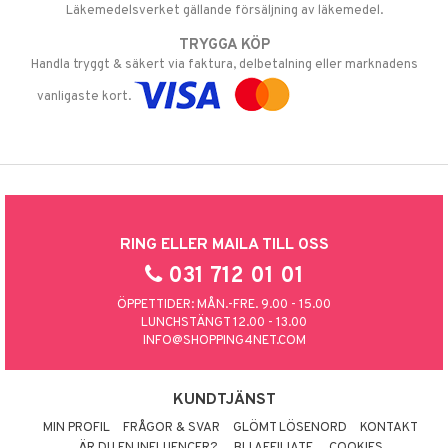
Läkemedelsverket gällande försäljning av läkemedel.
TRYGGA KÖP
Handla tryggt & säkert via faktura, delbetalning eller marknadens
vanligaste kort.
RING ELLER MAILA TILL OSS
031 712 01 01
ÖPPETTIDER: MÅN.-FRE. 9.00 - 15.00
LUNCHSTÄNGT 12.00 - 13.00
INFO@SHOPPING4NET.COM
KUNDTJÄNST
MIN PROFIL
FRÅGOR & SVAR
GLÖMT LÖSENORD
KONTAKT
ÄR DU EN INFLUENCER?
BLI AFFILIATE
COOKIES