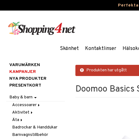
Perfekta
Skönhet
Kontaktlinser
Hälsok
VARUMÄRKEN
Produkten har utgått
KAMPANJER
NYA PRODUKTER
PRESENTKORT
Doomoo Basics 
Baby & barn
Accessoarer
Aktivitet
För håret
Äta
Hattar & Mössor
Babygym
Badrockar & Handdukar
Övrigt
Babysitters
Barnservis
Barnvagnstillbehör
Plånböcker
Bit & Skallra
Haklappar