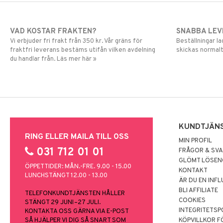
VAD KOSTAR FRAKTEN?
SNABBA LE
Vi erbjuder fri frakt från 350 kr. Vår gräns för
Beställningar la
fraktfri leverans bestäms utifån vilken avdelning
skickas normalt
du handlar från. Läs mer här »
KUNDTJÄN
RING ELLER MAILA TILL OSS
MIN PROFIL
031 712 01 01
FRÅGOR & SV
GLÖMT LÖSE
ÖPPETTIDER: MÅN.-FRE. 9.00 - 15.00
KONTAKT
LUNCHSTÄNGT 12.00 - 13.00
ÄR DU EN INF
BLI AFFILIATE
TELEFONKUNDTJÄNSTEN HÅLLER
COOKIES
STÄNGT 29 JUNI–27 JULI.
INTEGRITETSP
KONTAKTA OSS GÄRNA VIA E-POST
SÅ HJÄLPER VI DIG SÅ SNART SOM
KÖPVILLKOR F