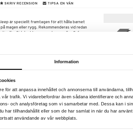
SKRIV RECENSION
TIPSA EN VÄN
p är speciellt framtagen för att hålla barnet
ver på magen eller rygg. Rekommenderas vid redan
orticollis. Sidokudden passar barn mellan 0-6
nyhet
verröliga barn.
n ska ligga på rygg, men ibland rekommenderas
idostöd som håller barnet tryggt på sidan. Med
ep får barnet maximal komfort och kan samtidigt
Information
v flertalet barnmorskor och barnläkare om barnet av
cookies
 Det kan vara vid speciellt risk för, eller utvecklad
Dooky Headba
ticollis (kort halsmuskel) men även för barn med
Protection Gr
e för att anpassa innehållet och annonserna till användarna, tillh
 som önskar sova på sidan.
DOOKY
vår trafik. Vi vidarebefordrar även sådana identifierare och anna
229
n användas överallt på plant underlag; vagga,
kr
nnons- och analysföretag som vi samarbetar med. Dessa kan i sin
rasäng. Den går även utmärkt att använda som
har tillhandahållit eller som de har samlat in när du har använt
ing.
ortsatt användande av vår webbplats.
eep består av två skumgummidelar i 100%
op skumgummidelarna, som stabiliserar babyn i tryggt