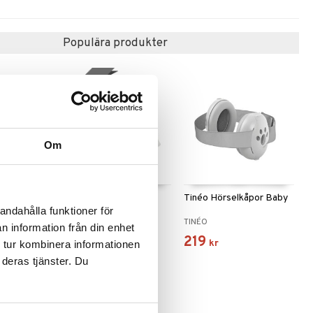
Populära produkter
nyhet
Om
nd Ear
Doomoo Babysleep
Tinéo Hörselkåpor Baby
ey
Stödkudde 2.0
andahålla funktioner för
DOOMOO
TINÉO
n information från din enhet
349
219
kr
kr
 tur kombinera informationen
 deras tjänster. Du