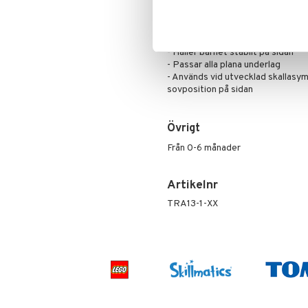
Mumin
Sonic
sidoläge. Överdraget är vattentät
grader och kan torktumlas på låg
My Little Pony
Paw Patrol
Fakta om Doomoo Basics Sidoku
Pettson & Findus
- Håller barnet stabilt på sidan
- Passar alla plana underlag
Pippi Långstrump
- Används vid utvecklad skallasymm
Pokemon
sovposition på sidan
Pyjamashjältarna
Skrållan
Övrigt
Spiderman
Från 0-6 månader
Super Mario
Artikelnr
TRA13-1-XX