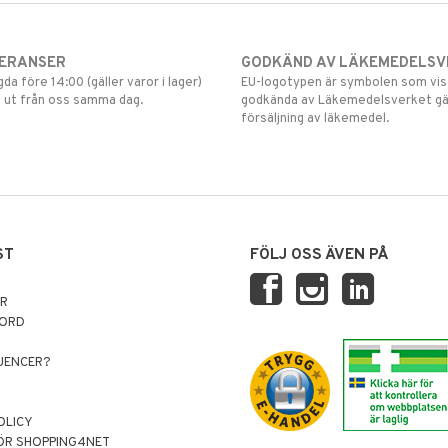
VERANSER
GODKÄND AV LÄKEMEDELSV
gda före 14:00 (gäller varor i lager)
EU-logotypen är symbolen som visar
 ut från oss samma dag.
godkända av Läkemedelsverket gä
försäljning av läkemedel.
ST
FÖLJ OSS ÄVEN PÅ
AR
NORD
LUENCER?
OLICY
ÖR SHOPPING4NET