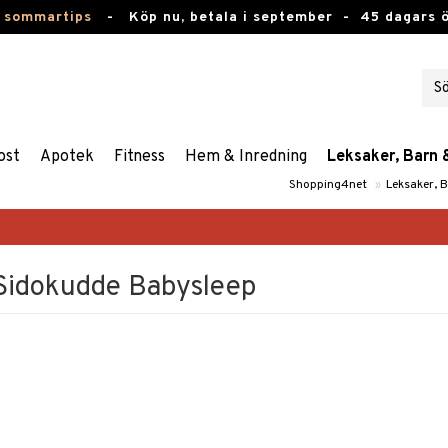
 sommartips
-
Köp nu, betala i september -
45 dagars 
ost
Apotek
Fitness
Hem & Inredning
Leksaker, Barn 
Shopping4net
»
Leksaker, 
Sidokudde Babysleep