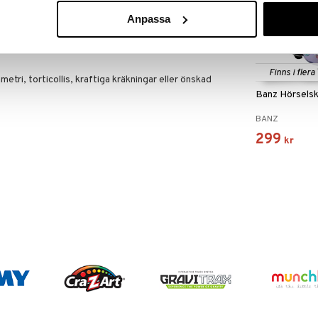
t, avtagbart och går att tvätta i maskin på 60
 temperatur. Denna produkt är TUV-testad.
Anpassa
dde Babysleep
Finns i flera
etri, torticollis, kraftiga kräkningar eller önskad
Banz Hörsels
BANZ
299
kr