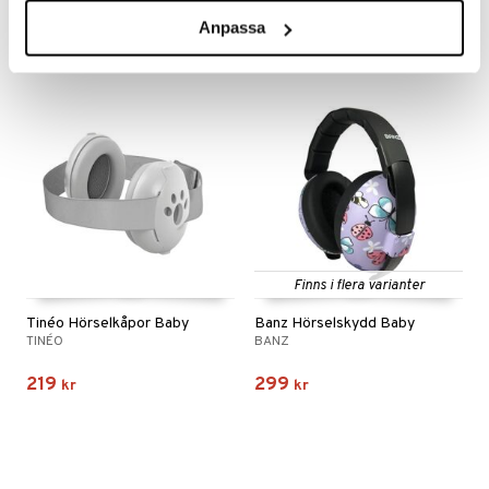
229
349
kr
kr
Anpassa
Finns i flera varianter
Tinéo Hörselkåpor Baby
Banz Hörselskydd Baby
TINÉO
BANZ
219
299
kr
kr