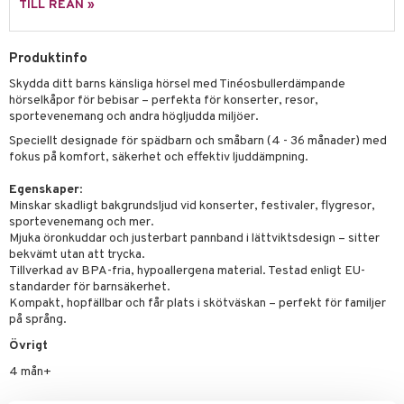
gtoys
s
O Classic
TILL REAN »
saker
ens Barn
ney
O Creator
o
uslek
Produktinfo
ållan
ney Prinsessor
GO Disney
badabado
andlek
Skydda ditt barns känsliga hörsel med Tinéosbullerdämpande
ffi Love
l
O Disney Princess
ki
hörselkåpor för bebisar – perfekta för konserter, resor,
mhus-leksaker
sportevenemang och andra högljudda miljöer.
zen
GO DUPLO
mhus-spel
Speciellt designade för spädbarn och småbarn (4 - 36 månader) med
ta Gris
fokus på komfort, säkerhet och effektiv ljuddämpning.
O Friends
ry Potter
O Minecraft
Egenskaper
:
Minskar skadligt bakgrundsljud vid konserter, festivaler, flygresor,
lo Kitty
GO Ninjago
sportevenemang och mer.
Mjuka öronkuddar och justerbart pannband i lättviktsdesign – sitter
.L.
GO Speed Champions
bekvämt utan att trycka.
Tillverkad av BPA-fria, hypoallergena material. Testad enligt EU-
mma Mu
GO Spidey
standarder för barnsäkerhet.
Kompakt, hopfällbar och får plats i skötväskan – perfekt för familjer
le
O Super Heroes
på språng.
min
ic
Övrigt
4 mån+
Little Pony