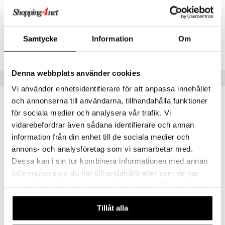
 Patrol
Artikelnr
tson & Findus
TCD28-1-XX
pi Långstrump
Samtycke
Information
Om
Lägsta pris senaste 30 dagarna: 219 kr
kemon
amashjältarna
Denna webbplats använder cookies
Populära produkter
ållan
Vi använder enhetsidentifierare för att anpassa innehållet
och annonserna till användarna, tillhandahålla funktioner
derman
nyhet
nyhet
för sociala medier och analysera vår trafik. Vi
er Mario
vidarebefordrar även sådana identifierare och annan
information från din enhet till de sociala medier och
annons- och analysföretag som vi samarbetar med.
Dessa kan i sin tur kombinera informationen med annan
information som du har tillhandahållit eller som de har
samlat in när du har använt deras tjänster. Du godkänner
våra cookies vid fortsatt användande av vår webbplats.
Dooky Headband Ear Protection Grey
Doomoo Babysleep Stödkudde 2.0
Tillåt alla
DOOKY
DOOMOO