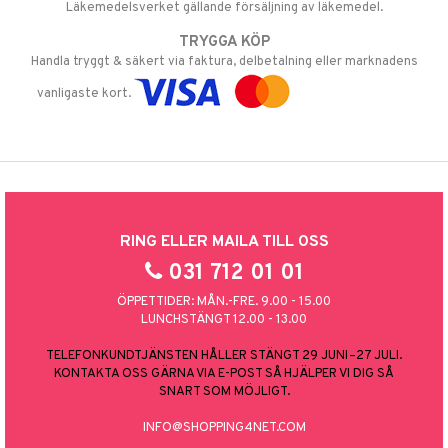
Läkemedelsverket gällande försäljning av läkemedel.
TRYGGA KÖP
Handla tryggt & säkert via faktura, delbetalning eller marknadens
vanligaste kort.
RING ELLER MAILA TILL OSS
031 712 01 01
ÖPPETTIDER: MÅN.-FRE. 9.00 - 15.00
LUNCHSTÄNGT 12.00 - 13.00
TELEFONKUNDTJÄNSTEN HÅLLER STÄNGT 29 JUNI–27 JULI.
KONTAKTA OSS GÄRNA VIA E-POST SÅ HJÄLPER VI DIG SÅ
SNART SOM MÖJLIGT.
INFO@SHOPPING4NET.COM