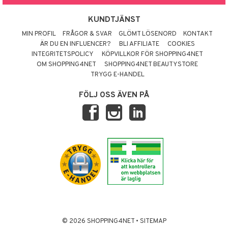
KUNDTJÄNST
MIN PROFIL
FRÅGOR & SVAR
GLÖMT LÖSENORD
KONTAKT
ÄR DU EN INFLUENCER?
BLI AFFILIATE
COOKIES
INTEGRITETSPOLICY
KÖPVILLKOR FÖR SHOPPING4NET
OM SHOPPING4NET
SHOPPING4NET BEAUTYSTORE
TRYGG E-HANDEL
FÖLJ OSS ÄVEN PÅ
© 2026 SHOPPING4NET
•
SITEMAP