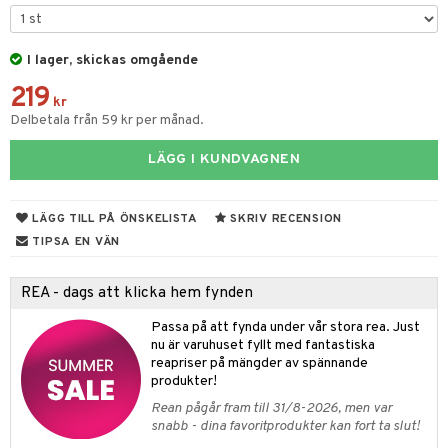
atshirts
ivitetsleksaker
böcker
giska leksaker
saker
tar
hirts
gleksaker
der
 Klossar
0 bitar
el
änst
I lager, skickas omgående
don
O Builder
läder & Strumpor
sel
aterial
spel
 & svar
219
a gå vagnar
kr
omag
ndgård
r
ssel
set
psspel
Delbetala från 59 kr per månad.
produkt
ssar
urer
ionfigurer
kåp
illbehör
Måla
elningen
LÄGG I KUNDVAGNEN
gformers
 Real
y Born
ndby
n
erial
tik
ktyg
tlest Pet Shop
bie
dby Stockholm
etsfordon
star & Gungdjur
s
LÄGG TILL PÅ ÖNSKELISTA
SKRIV RECENSION
leich - Forntidsdjur
comelon
TIPSA EN VÄN
min
ar
figurer
leich - Hästar
ney Prinsessor
pi Hoppetossa
banor
ons Åberg
REA - dags att klicka hem fynden
leich-Wild Life
ktillbehör
i Villa Villerkulla
ndkår
blarna
anicals
us
Passa på att fynda under vår stora rea. Just
 Zhu Pets
by's Dollhouse
nu är varuhuset fyllt med fantastiska
is
mse
tnite
 & Köksredskap
r
reapriser på mängder av spännande
py Friends
g
produkter!
tman
GO Bluey
dning
bil
Rean pågår fram till 31/8-2026, men var
.L.
libompa
O City
tyrt
snabb - dina favoritprodukter kan fort ta slut!