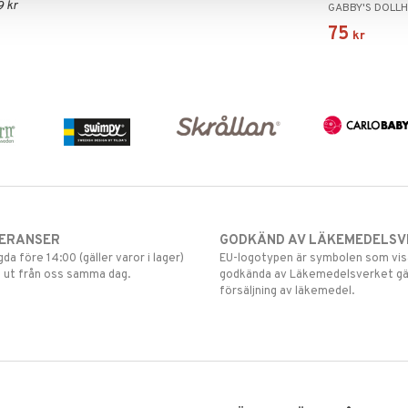
9 kr
GABBY'S DOLL
75
kr
VERANSER
GODKÄND AV LÄKEMEDELSV
gda före 14:00 (gäller varor i lager)
EU-logotypen är symbolen som visar
 ut från oss samma dag.
godkända av Läkemedelsverket gä
försäljning av läkemedel.