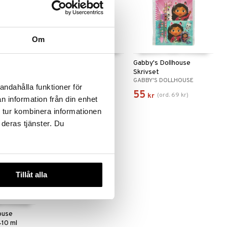
Om
ouse
Gabby's Dollhouse
Gabby's Dollhouse
Innehåll
Ryggsäck, 29 cm
Skrivset
HOUSE
GABBY'S DOLLHOUSE
GABBY'S DOLLHOUSE
andahålla funktioner för
119
55
(
ord.
69
kr
)
kr
kr
n information från din enhet
 tur kombinera informationen
 deras tjänster. Du
Tillåt alla
ouse
410 ml