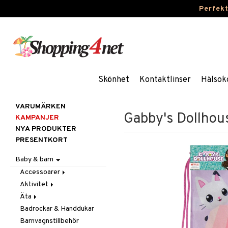
Perfek
Skönhet
Kontaktlinser
Hälsok
VARUMÄRKEN
Gabby's Dollho
KAMPANJER
NYA PRODUKTER
PRESENTKORT
Baby & barn
Accessoarer
Aktivitet
För håret
Äta
Hattar & Mössor
Babygym
Badrockar & Handdukar
Övrigt
Babysitters
Barnservis
Barnvagnstillbehör
Plånböcker
Bit & Skallra
Haklappar