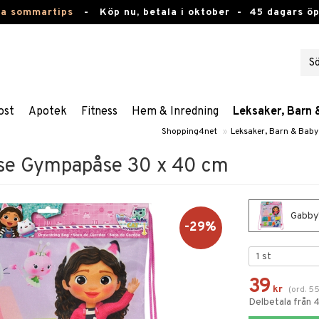
ta sommartips
-
Köp nu, betala i oktober -
45 dagars ö
ost
Apotek
Fitness
Hem & Inredning
Leksaker, Barn 
Shopping4net
»
Leksaker, Barn & Baby
use Gympapåse 30 x 40 cm
Gabby'
-29%
39
kr
(
ord.
5
Delbetala från 