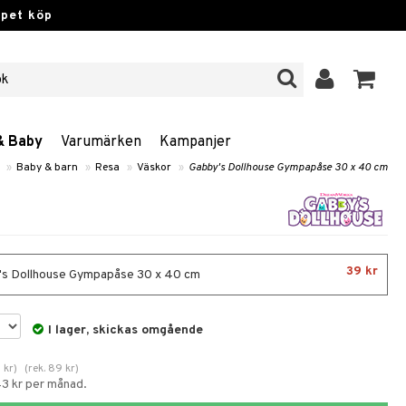
ppet köp
& Baby
Varumärken
Kampanjer
»
Baby & barn
»
Resa
»
Väskor
»
Gabby's Dollhouse Gympapåse 30 x 40 cm
39 kr
s Dollhouse Gympapåse 30 x 40 cm
I lager, skickas omgående
5
kr
)
(
rek.
89
kr
)
43 kr per månad.