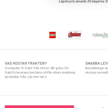
L.O.L.
LEGO Speed Champions
Lägsta pris senaste 30 dagarna: 3
Mamma Mu
LEGO Spidey
Mulle
LEGO Super Heroes
Mumin
Sonic
My Little Pony
Paw Patrol
Pettson & Findus
Pippi Långstrump
Pokemon
Pyjamashjältarna
Skrållan
VAD KOSTAR FRAKTEN?
SNABBA LE
Spiderman
Vi erbjuder fri frakt från 350 kr. Vår gräns för
Beställningar la
Super Mario
fraktfri leverans bestäms utifån vilken avdelning
skickas normalt
du handlar från. Läs mer här »