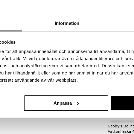
 fram till 31/8-2026, men var snabb - dina
ukter kan fort ta slut!
N »
Information
Gabby's Dollh
ouse. Gympapåsen är perfekt att förvara
cookies
Pennfack med 
ll skolan.
GABBY'S DOLL
e för att anpassa innehållet och annonserna till användarna, tillh
79
kr
vår trafik. Vi vidarebefordrar även sådana identifierare och anna
nnons- och analysföretag som vi samarbetar med. Dessa kan i sin
har tillhandahållit eller som de har samlat in när du har använt
ortsatt användande av vår webbplats.
Anpassa
Gabby's Dollh
Vattenflaska 