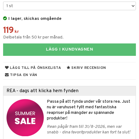
ngar
är
ment
elar
öcker
ngsspel
skalendrar
I lager, skickas omgående
gings
lar
tböcker
ment
k
tar
119
kr
atshirts
ivitetsleksaker
böcker
giska leksaker
saker
tar
Delbetala från 50 kr per månad.
hirts
gleksaker
der
 Klossar
0 bitar
el
änst
LÄGG I KUNDVAGNEN
don
O Builder
läder & Strumpor
sel
aterial
spel
 & svar
a gå vagnar
omag
ndgård
r
ssel
set
psspel
LÄGG TILL PÅ ÖNSKELISTA
SKRIV RECENSION
produkt
ssar
urer
TIPSA EN VÄN
ionfigurer
kåp
illbehör
Måla
elningen
gformers
 Real
y Born
ndby
n
erial
REA - dags att klicka hem fynden
tik
ktyg
tlest Pet Shop
bie
dby Stockholm
etsfordon
star & Gungdjur
s
Passa på att fynda under vår stora rea. Just
leich - Forntidsdjur
nu är varuhuset fyllt med fantastiska
comelon
min
ar
figurer
reapriser på mängder av spännande
leich - Hästar
ney Prinsessor
pi Hoppetossa
produkter!
banor
ons Åberg
Rean pågår fram till 31/8-2026, men var
leich-Wild Life
ktillbehör
i Villa Villerkulla
ndkår
blarna
anicals
us
snabb - dina favoritprodukter kan fort ta slut!