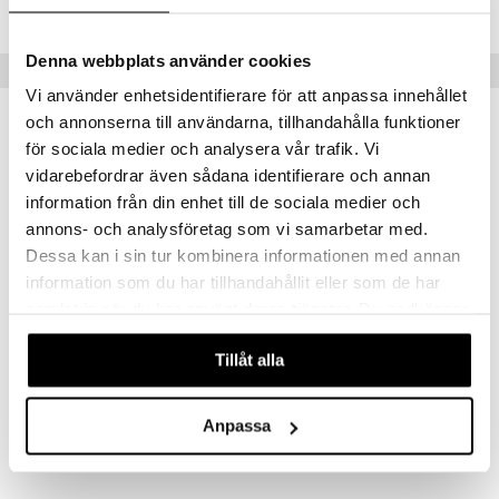
le
Lägsta pris senaste 30 dagarna: 119 kr
O Super Heroes
min
ic
Denna webbplats använder cookies
Tips till dig
Little Pony
Vi använder enhetsidentifierare för att anpassa innehållet
 Patrol
och annonserna till användarna, tillhandahålla funktioner
-29%
-20%
för sociala medier och analysera vår trafik. Vi
tson & Findus
vidarebefordrar även sådana identifierare och annan
pi Långstrump
information från din enhet till de sociala medier och
annons- och analysföretag som vi samarbetar med.
kemon
Dessa kan i sin tur kombinera informationen med annan
amashjältarna
information som du har tillhandahållit eller som de har
ållan
samlat in när du har använt deras tjänster. Du godkänner
våra cookies vid fortsatt användande av vår webbplats.
derman
Gabby's Dollhouse Gympapåse 30 x 40 cm
Gabby's Dollhouse Skrivset
Tillåt alla
GABBY'S DOLLHOUSE
GABBY'S DOLLHOUSE
er Mario
39
55
55
69
kr
(
ord.
kr
)
kr
(
ord.
kr
)
Anpassa