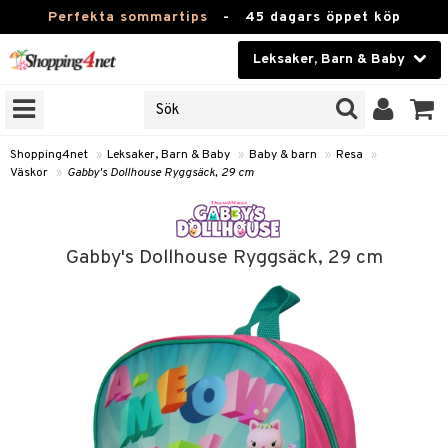
Perfekta sommartips
-
45 dagars öppet köp
Leksaker, Barn & Baby
RKEN
Skönhet
JER
ODUKTER
Kontaktlinser
Shopping4net
»
Leksaker, Barn & Baby
»
Baby & barn
»
Resa
»
Väskor
»
Gabby's Dollhouse Ryggsäck, 29 cm
TKORT
Hälsokost
Apotek
arn
Gabby's Dollhouse Ryggsäck, 29 cm
oarer
Fitness
 håret
et
Hem & Inredning
tar & Mössor
bygym
Leksaker, Barn & Baby
igt
ysitters
nservis
kar & Handdukar
Varumärken
nböcker
 & Skallra
lappar
nstillbehör
Kampanjer
ycken
iler
lådor & Matförvaring
d/Mamma