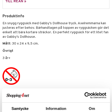
 Zhu Pets
by's Dollhouse
is
mse
tnite
TILL REAN »
 & Köksredskap
r
py Friends
g
tman
GO Bluey
dning
bil
Produktinfo
.L.
libompa
O City
tyrt
En snygg ryggsäck med Gabby’s Dollhouse tryck. Axelremmarna kan
gtoys
s
O Classic
justeras efter behov. Bärhandtagen på toppen av ryggsäcken gör det
saker
enkelt att bära kortare sträckor. En perfekt ryggsäck för ett litet fan
ens Barn
ney
O Creator
o
uslek
av Gabby’s Dollhouse.
ållan
Mått
: 30 x 24 x 9,5 cm.
ney Prinsessor
GO Disney
badabado
andlek
Övrigt
ffi Love
l
O Disney Princess
ki
mhus-leksaker
3 år+
zen
GO DUPLO
mhus-spel
ta Gris
O Friends
ry Potter
O Minecraft
lo Kitty
GO Ninjago
Artikelnr
.L.
GO Speed Champions
TGD23-1-XX
mma Mu
GO Spidey
Samtycke
Information
Om