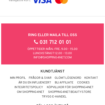
vanligaste kort.
RING ELLER MAILA TILL OSS
031 712 01 01
ÖPPETTIDER: MÅN.-FRE. 9.00 - 15.00
LUNCHSTÄNGT 12.00 - 13.00
INFO@SHOPPING4NET.COM
KUNDTJÄNST
MIN PROFIL
FRÅGOR & SVAR
GLÖMT LÖSENORD
KONTAKT
ÄR DU EN INFLUENCER?
BLI AFFILIATE
COOKIES
INTEGRITETSPOLICY
KÖPVILLKOR FÖR SHOPPING4NET
OM SHOPPING4NET
SHOPPING4NET BEAUTYSTORE
TRYGG E-HANDEL