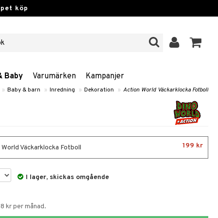
ppet köp
& Baby
Varumärken
Kampanjer
»
Baby & barn
»
Inredning
»
Dekoration
»
Action World Väckarklocka Fotboll
199 kr
 World Väckarklocka Fotboll
I lager, skickas omgående
58 kr per månad.