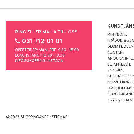
KUNDTJÄN
RING ELLER MAILA TILL OSS
MIN PROFIL
031 712 01 01
FRÅGOR & SV
GLÖMT LÖSE
ÖPPETTIDER: MÅN.-FRE. 9.00 - 15.00
KONTAKT
LUNCHSTÄNGT 12.00 - 13.00
ÄR DU EN INF
INFO@SHOPPING4NET.COM
BLI AFFILIATE
COOKIES
INTEGRITETSP
KÖPVILLKOR F
OM SHOPPING
SHOPPING4NE
TRYGG E-HAN
© 2026 SHOPPING4NET
•
SITEMAP