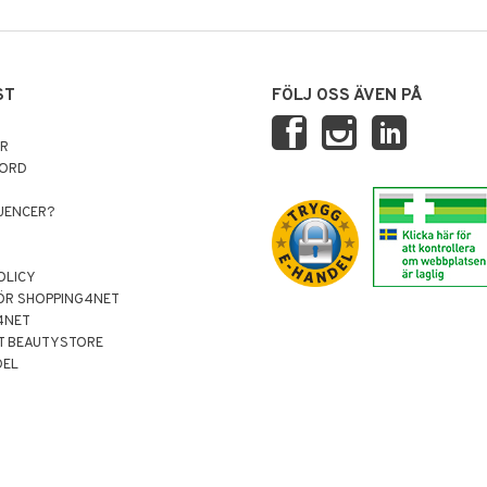
ST
FÖLJ OSS ÄVEN PÅ
AR
NORD
LUENCER?
OLICY
ÖR SHOPPING4NET
4NET
T BEAUTYSTORE
DEL