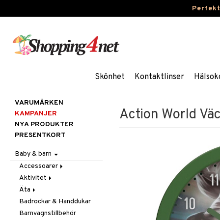
Perfek
Skönhet
Kontaktlinser
Hälsok
VARUMÄRKEN
Action World Väc
KAMPANJER
NYA PRODUKTER
PRESENTKORT
Baby & barn
Accessoarer
Aktivitet
För håret
Äta
Hattar & Mössor
Babygym
Badrockar & Handdukar
Övrigt
Babysitters
Barnservis
Barnvagnstillbehör
Plånböcker
Bit & Skallra
Haklappar