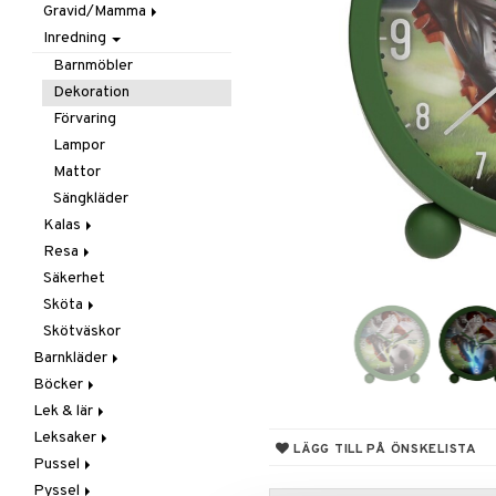
Gravid/Mamma
Smycken
Mobiler
Matlådor & Matförvaring
Inredning
Solglasögon
Snuttefiltar
Nappflaskor & Tillbehör
Graviditet & amning
Vattenflaskor &
Barnmöbler
Tillbehör
Dekoration
Förvaring
Lampor
Mattor
Sängkläder
Kalas
Resa
Maskerad
Säkerhet
Tillbehör
I Bilen
Sköta
Paraply
Skötväskor
Väskor
Badrummet
Barnkläder
Handdukar
Böcker
Accessoarer
Hudvård
Lek & lär
Badkläder & UV-kläder
Dagböcker
Nappar & Tillbehör
Kepsar & Solhattar
Leksaker
Klänningar
Läs & Lär
Experiment
LÄGG TILL PÅ ÖNSKELISTA
Pussel
Nederdelar
Målarböcker
Inlärningsspel
Adventskalendrar
Pyssel
Överdelar
Presentböcker
Instrument
Babylek
1000 bitar
Leggings