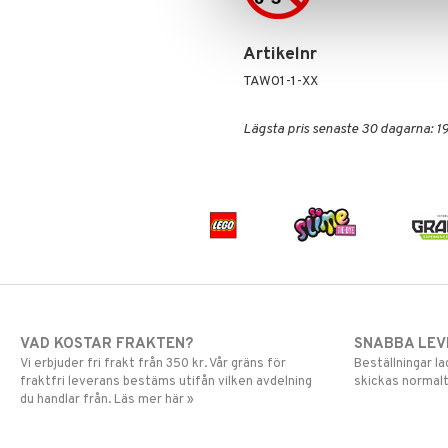
Greta Gris
LEGO Friends
Harry Potter
LEGO Minecraft
Hello Kitty
LEGO Ninjago
Artikelnr
L.O.L.
LEGO Speed Champions
TAW01-1-XX
Mamma Mu
LEGO Spidey
Mulle
LEGO Super Heroes
Lägsta pris senaste 30 dagarna: 19
Mumin
Sonic
My Little Pony
Paw Patrol
Pettson & Findus
Pippi Långstrump
Pokemon
Pyjamashjältarna
Skrållan
Spiderman
VAD KOSTAR FRAKTEN?
SNABBA LE
Super Mario
Vi erbjuder fri frakt från 350 kr. Vår gräns för
Beställningar la
fraktfri leverans bestäms utifån vilken avdelning
skickas normalt
du handlar från. Läs mer här »