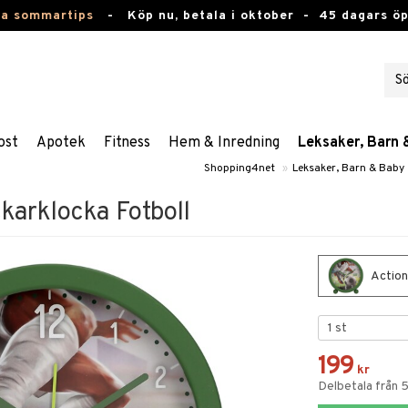
ta sommartips
-
Köp nu, betala i oktober -
45 dagars ö
ost
Apotek
Fitness
Hem & Inredning
Leksaker, Barn 
Shopping4net
»
Leksaker, Barn & Baby
karklocka Fotboll
Action
199
kr
Delbetala från 