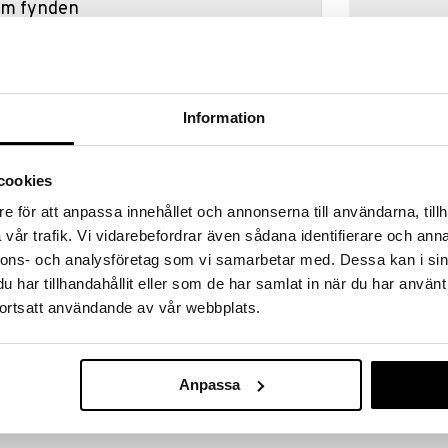
hem fynden
tt fynda under vår stora rea. Just nu är varuhuset
fantastiska reapriser på mängder av spännande
!
 fram till 31/8-2026, men var snabb - dina
Information
ukter kan fort ta slut!
N »
cookies
e för att anpassa innehållet och annonserna till användarna, tillh
Dino World Sk
vår trafik. Vi vidarebefordrar även sådana identifierare och anna
cka från Action World har klotformiga fötter och ett
kod, ljus & ljud
lan. Med ett praktiskt ljus som tänds med ett
nnons- och analysföretag som vi samarbetar med. Dessa kan i sin
DINO WORLD + 
den i mörkret.
har tillhandahållit eller som de har samlat in när du har använt
399
kr
m och drivs med ett AA 1,5 V batteri (ingår ej).
ortsatt användande av vår webbplats.
Anpassa