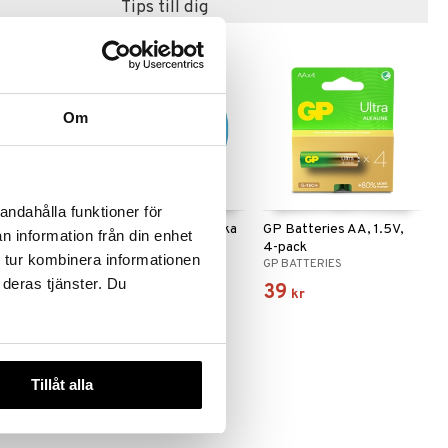
Tips till dig
Om
andahålla funktioner för
attkista m.
Dino World Väckarklocka
GP Batteries AA, 1.5V,
n information från din enhet
GALAXY
4-pack
 tur kombinera informationen
ACTION
DINO WORLD + ACTION
GP BATTERIES
 deras tjänster. Du
149
39
kr
kr
Tillåt alla