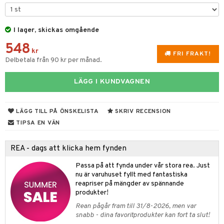
rvering
I lager, skickas omgående
behör
548
s kök
& Plädar
kr
FRI FRAKT!
Delbetala från 90 kr per månad.
s
k
dskuddar
textilier
LÄGG I KUNDVAGNEN
g & Städning
äder
lkar & Matare
änst
ddset
ör
& Plädar
liv
 & svar
LÄGG TILL PÅ ÖNSKELISTA
SKRIV RECENSION
dar & Täcken
ampagneglas
& Kastruller
tilier
Grilltillbehör
TIPSA EN VÄN
produkt
an & Örngott
cksglas
lsmaskiner
elningen
REA - dags att klicka hem fynden
nk- & Cocktailglas
drostar
& Karaffer
& insektsskydd
tik
Passa på att fynda under vår stora rea. Just
las
fe, Te & Espresso
dskuddar
k
nu är varuhuset fyllt med fantastiska
reapriser på mängder av spännande
ps- & Avecglas
er & Elvispar
dknivar
rvaring
textilier
rdsredskap
produkter!
glas
Rean pågår fram till 31/8-2026, men var
iga maskiner
vset
ddset
dskap
sbelysning
snabb - dina favoritprodukter kan fort ta slut!
skey- & Cognacglas