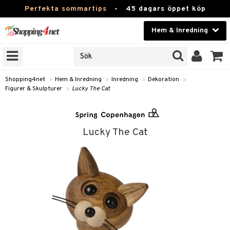
Perfekta sommartips
-
45 dagars öppet köp
Hem & Inredning
RKEN
Skönhet
JER
ODUKTER
Kontaktlinser
Shopping4net
»
Hem & Inredning
»
Inredning
»
Dekoration
»
Figurer & Skulpturer
»
Lucky The Cat
TKORT
Hälsokost
Apotek
Lucky The Cat
sinredning
Fitness
g
textilier
mpor
Hem & Inredning
g
stillbehör
bler
ngstillbehör
Leksaker, Barn & Baby
ronik
msdekoration
r
e & krokar
Varumärken
dslampor
et
msförvaring
us
Kampanjer
lampor
g
stextilier
tor & Ljusstakar
varing