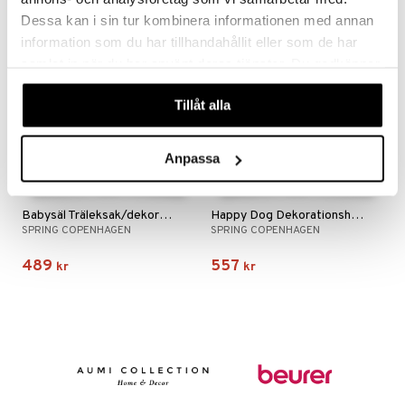
Dessa kan i sin tur kombinera informationen med annan
information som du har tillhandahållit eller som de har
samlat in när du har använt deras tjänster. Du godkänner
våra cookies vid fortsatt användande av vår webbplats.
Tillåt alla
Anpassa
Babysäl Träleksak/dekoration
Happy Dog Dekorationshund
SPRING COPENHAGEN
SPRING COPENHAGEN
489
557
kr
kr