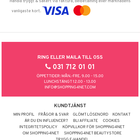
Handla tryggt & säkert via faktura, delbetalning eller marknadens
vanligaste kort.
RING ELLER MAILA TILL OSS
031 712 01 01
ÖPPETTIDER: MÅN.-FRE. 9.00 - 15.00
LUNCHSTÄNGT 12.00 - 13.00
INFO@SHOPPING4NET.COM
KUNDTJÄNST
MIN PROFIL
FRÅGOR & SVAR
GLÖMT LÖSENORD
KONTAKT
ÄR DU EN INFLUENCER?
BLI AFFILIATE
COOKIES
INTEGRITETSPOLICY
KÖPVILLKOR FÖR SHOPPING4NET
OM SHOPPING4NET
SHOPPING4NET BEAUTYSTORE
TRYGG E-HANDEL