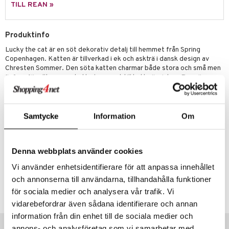
tenkokare
vslipar och Brynen
dar & Täcken
til
e
TILL REAN »
vtillbehör
an & Örngott
 & Muggar
Produktinfo
kknivar
Kryddkvarnar
Lucky the cat är en söt dekorativ detalj till hemmet från Spring
l- & Grönsaksknivar
ngstillbehör
Copenhagen. Katten är tillverkad i ek och askträ i dansk design av
Chresten Sommer. Den söta katten charmar både stora och små men
rbrädor
nnor
är framför allt en uppskattad present till kattmänniskor. Rengöres
med fuktad trasa och smörjes med bivax emellanåt för finish och
cialknivar
way / Outdoor
underhåll.
skor
ar
Mått: 15,9 x 6,1 cm
Samtycke
Information
Om
Material: Ek/Askträ
lådor
ietter
& Bakformar
moskannor
pa tallrikar
gningsfat & Skålar
Artikelnr
Denna webbplats använder cookies
rmosmuggar
tallrikar
Bartillbehör
ICD79-1-XX
Vi använder enhetsidentifierare för att anpassa innehållet
och annonserna till användarna, tillhandahålla funktioner
Lägsta pris senaste 30 dagarna: 548 kr
för sociala medier och analysera vår trafik. Vi
vidarebefordrar även sådana identifierare och annan
information från din enhet till de sociala medier och
Tips till dig
annons- och analysföretag som vi samarbetar med.