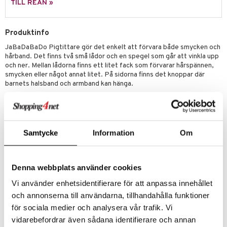
leich - Forntidsdjur
comelon
min
ar
figurer
TILL REAN »
leich - Hästar
ney Prinsessor
pi Hoppetossa
banor
ons Åberg
Produktinfo
leich-Wild Life
ktillbehör
i Villa Villerkulla
ndkår
blarna
anicals
us
JaBaDaBaDo Pigtittare gör det enkelt att förvara både smycken och
 Zhu Pets
by's Dollhouse
is
mse
tnite
 & Köksredskap
r
hårband. Det finns två små lådor och en spegel som går att vinkla upp
och ner. Mellan lådorna finns ett litet fack som förvarar hårspännen,
py Friends
g
tman
GO Bluey
dning
bil
smycken eller något annat litet. På sidorna finns det knoppar där
barnets halsband och armband kan hänga.
.L.
libompa
O City
tyrt
Övrigt
gtoys
s
O Classic
saker
Mått: 29 x 13 x 40 cm
ens Barn
ney
O Creator
o
uslek
Samtycke
Information
Om
ållan
ney Prinsessor
GO Disney
badabado
andlek
ffi Love
l
O Disney Princess
ki
mhus-leksaker
Denna webbplats använder cookies
zen
GO DUPLO
mhus-spel
Vi använder enhetsidentifierare för att anpassa innehållet
Artikelnr
ta Gris
O Friends
och annonserna till användarna, tillhandahålla funktioner
TJB86-1-XX
för sociala medier och analysera vår trafik. Vi
ry Potter
O Minecraft
vidarebefordrar även sådana identifierare och annan
Lägsta pris senaste 30 dagarna: 299 kr