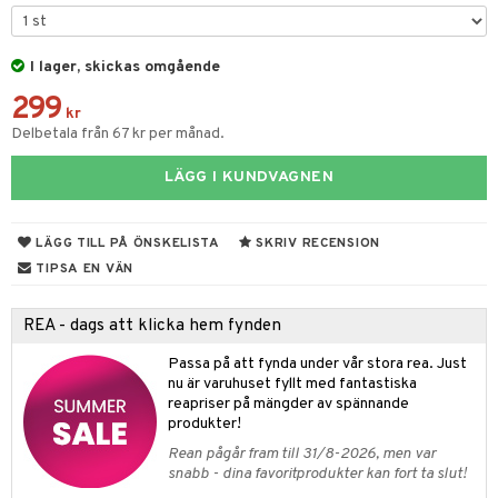
dvård
oarer
I lager, skickas omgående
par & Tillbehör
sar & Solhattar
der & UV-kläder
ker
299
ngar
är
ment
kr
Delbetala från 67 kr per månad.
elar
öcker
ngsspel
skalendrar
LÄGG I KUNDVAGNEN
gings
lar
tböcker
ment
k
tar
atshirts
ivitetsleksaker
böcker
giska leksaker
saker
tar
LÄGG TILL PÅ ÖNSKELISTA
SKRIV RECENSION
hirts
gleksaker
der
 Klossar
0 bitar
el
TIPSA EN VÄN
änst
don
O Builder
läder & Strumpor
sel
aterial
spel
REA - dags att klicka hem fynden
 & svar
a gå vagnar
omag
ndgård
r
ssel
set
psspel
Passa på att fynda under vår stora rea. Just
produkt
ssar
urer
nu är varuhuset fyllt med fantastiska
ionfigurer
kåp
illbehör
Måla
reapriser på mängder av spännande
elningen
gformers
 Real
y Born
ndby
produkter!
n
erial
tik
Rean pågår fram till 31/8-2026, men var
ktyg
tlest Pet Shop
bie
dby Stockholm
etsfordon
star & Gungdjur
s
snabb - dina favoritprodukter kan fort ta slut!