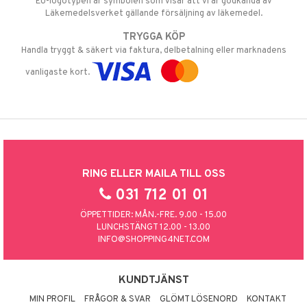
EU-logotypen är symbolen som visar att vi är godkända av
Läkemedelsverket gällande försäljning av läkemedel.
TRYGGA KÖP
Handla tryggt & säkert via faktura, delbetalning eller marknadens
vanligaste kort.
RING ELLER MAILA TILL OSS
031 712 01 01
ÖPPETTIDER: MÅN.-FRE. 9.00 - 15.00
LUNCHSTÄNGT 12.00 - 13.00
INFO@SHOPPING4NET.COM
KUNDTJÄNST
MIN PROFIL
FRÅGOR & SVAR
GLÖMT LÖSENORD
KONTAKT