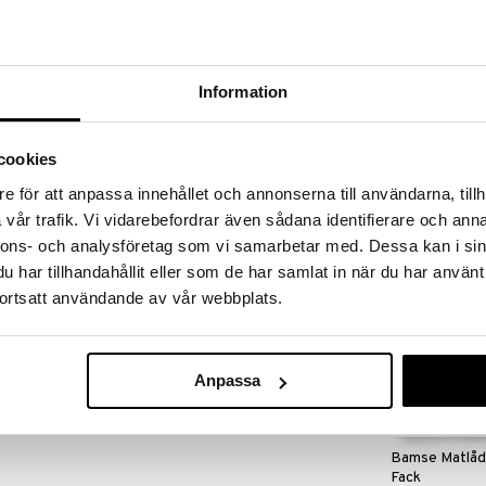
 fram till 31/8-2026, men var snabb - dina
ukter kan fort ta slut!
N »
Information
Minecraft Lunc
ss. Matlådan är gjord av plast och stängs enkelt med
13.5 x 6.2 cm
cookies
packa mat och godsaker under bilresan eller till
MINECRAFT
e för att anpassa innehållet och annonserna till användarna, tillh
99
kr
vår trafik. Vi vidarebefordrar även sådana identifierare och anna
nnons- och analysföretag som vi samarbetar med. Dessa kan i sin
har tillhandahållit eller som de har samlat in när du har använt
ortsatt användande av vår webbplats.
Anpassa
Bamse Matlåd
Fack