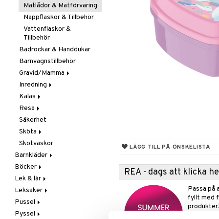
Smycken
Mobiler
Matlådor & Matförvaring
Solglasögon
Snuttefiltar
Nappflaskor & Tillbehör
Vattenflaskor &
Tillbehör
Badrockar & Handdukar
Barnvagnstillbehör
Gravid/Mamma
Inredning
Graviditet & amning
Kalas
Barnmöbler
Resa
Dekoration
Maskerad
Säkerhet
Förvaring
Tillbehör
I Bilen
Sköta
Lampor
Paraply
Skötväskor
Mattor
Väskor
Badrummet
LÄGG TILL PÅ ÖNSKELISTA
Barnkläder
Sängkläder
Handdukar
Böcker
Accessoarer
Hudvård
REA - dags att klicka 
Lek & lär
Badkläder & UV-kläder
Dagböcker
Nappar & Tillbehör
Kepsar & Solhattar
Passa på a
Leksaker
Klänningar
Läs & Lär
Experiment
fyllt med 
Pussel
Nederdelar
Målarböcker
Inlärningsspel
Adventskalendrar
produkter
Pyssel
Överdelar
Presentböcker
Instrument
Babylek
1000 bitar
Leggings