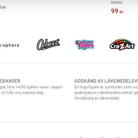
BAMSE
5 kr
99
kr
VERANSER
GODKÄND AV LÄKEMEDELSV
gda före 14:00 (gäller varor i lager)
EU-logotypen är symbolen som visar
 ut från oss samma dag.
godkända av Läkemedelsverket gä
försäljning av läkemedel.