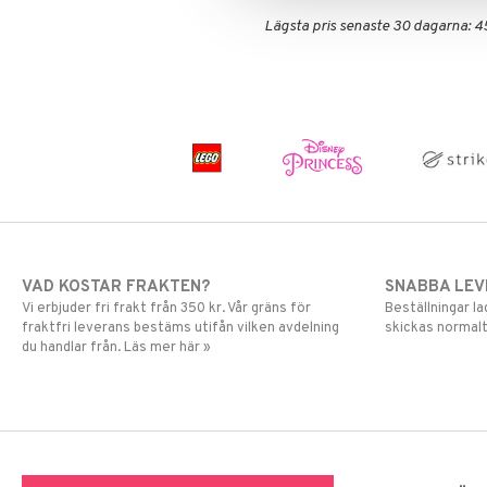
Harry Potter
LEGO Minecraft
Lägsta pris senaste 30 dagarna: 4
Hello Kitty
LEGO Ninjago
L.O.L.
LEGO Speed Champions
Mamma Mu
LEGO Spidey
Mulle
LEGO Super Heroes
Mumin
Sonic
My Little Pony
Paw Patrol
Pettson & Findus
Pippi Långstrump
Pokemon
VAD KOSTAR FRAKTEN?
SNABBA LE
Vi erbjuder fri frakt från 350 kr. Vår gräns för
Beställningar la
Pyjamashjältarna
fraktfri leverans bestäms utifån vilken avdelning
skickas normalt
Skrållan
du handlar från. Läs mer här »
Spiderman
Super Mario