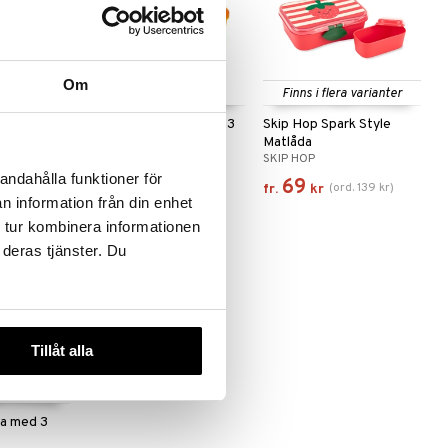
Om
Finns i flera varianter
hlåda 17 x
Pippi Matlåda Gul med 3
Skip Hop Spark Style
Fack
Matlåda
PIPPI LÅNGSTRUMP
SKIP HOP
andahålla funktioner för
109
69
(
ord.
139
kr
)
kr
fr.
kr
n information från din enhet
 tur kombinera informationen
 deras tjänster. Du
Tillåt alla
a med 3