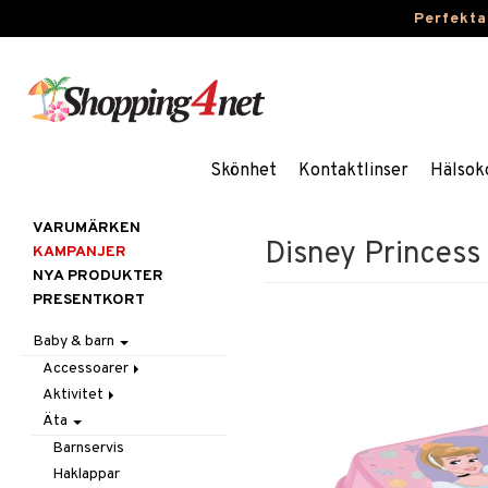
Perfekta
Skönhet
Kontaktlinser
Hälsok
VARUMÄRKEN
Disney Princess
KAMPANJER
NYA PRODUKTER
PRESENTKORT
Baby & barn
Accessoarer
Aktivitet
För håret
Äta
Hattar & Mössor
Babygym
Övrigt
Babysitters
Barnservis
Plånböcker
Bit & Skallra
Haklappar