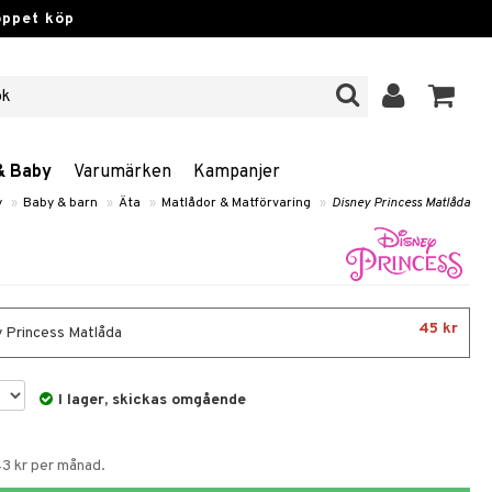
öppet köp
& Baby
Varumärken
Kampanjer
y
»
Baby & barn
»
Äta
»
Matlådor & Matförvaring
»
Disney Princess Matlåda
45 kr
 Princess Matlåda
I lager, skickas omgående
43 kr per månad.