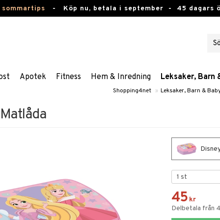
 sommartips
-
Köp nu, betala i september -
45 dagars 
ost
Apotek
Fitness
Hem & Inredning
Leksaker, Barn 
Shopping4net
»
Leksaker, Barn & Bab
 Matlåda
Disney
45
kr
Delbetala från 