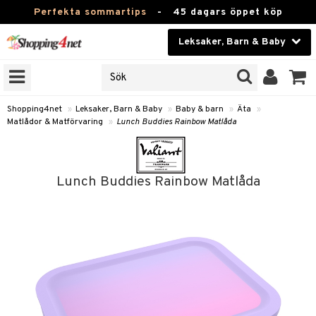
Perfekta sommartips
-
45 dagars öppet köp
Leksaker, Barn & Baby
RKEN
Skönhet
JER
ODUKTER
Kontaktlinser
Shopping4net
»
Leksaker, Barn & Baby
»
Baby & barn
»
Äta
»
Matlådor & Matförvaring
»
Lunch Buddies Rainbow Matlåda
TKORT
Hälsokost
Apotek
arn
Lunch Buddies Rainbow Matlåda
oarer
Fitness
 håret
et
Hem & Inredning
tar & Mössor
bygym
Leksaker, Barn & Baby
igt
ysitters
nservis
Varumärken
nböcker
 & Skallra
lappar
Kampanjer
ycken
iler
lådor & Matförvaring