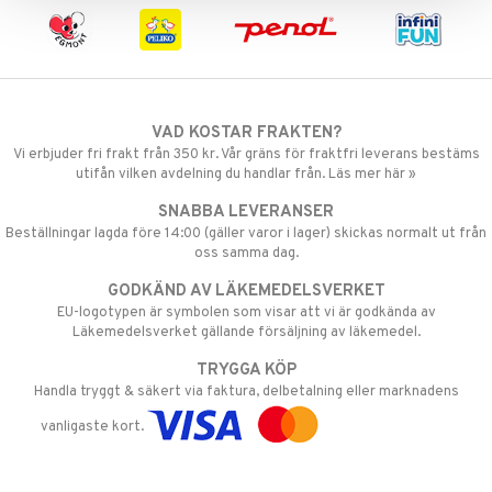
.L.
GO Speed Champions
mma Mu
GO Spidey
le
O Super Heroes
min
ic
VAD KOSTAR FRAKTEN?
Little Pony
Vi erbjuder fri frakt från 350 kr. Vår gräns för fraktfri leverans bestäms
utifån vilken avdelning du handlar från. Läs mer här »
 Patrol
SNABBA LEVERANSER
tson & Findus
Beställningar lagda före 14:00 (gäller varor i lager) skickas normalt ut från
oss samma dag.
pi Långstrump
GODKÄND AV LÄKEMEDELSVERKET
kemon
EU-logotypen är symbolen som visar att vi är godkända av
Läkemedelsverket gällande försäljning av läkemedel.
amashjältarna
TRYGGA KÖP
ållan
Handla tryggt & säkert via faktura, delbetalning eller marknadens
derman
vanligaste kort.
er Mario