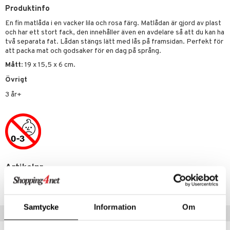
Produktinfo
par & Tillbehör
sar & Solhattar
der & UV-kläder
ker
En fin matlåda i en vacker lila och rosa färg. Matlådan är gjord av plast
och har ett stort fack, den innehåller även en avdelare så att du kan ha
ngar
är
ment
två separata fat. Lådan stängs lätt med lås på framsidan. Perfekt för
att packa mat och godsaker för en dag på språng.
elar
öcker
ngsspel
skalendrar
Mått
: 19 x 15,5 x 6 cm.
gings
lar
tböcker
ment
k
tar
Övrigt
atshirts
ivitetsleksaker
böcker
giska leksaker
saker
tar
3 år+
hirts
gleksaker
der
 Klossar
0 bitar
el
änst
don
O Builder
läder & Strumpor
sel
aterial
spel
 & svar
a gå vagnar
omag
ndgård
r
ssel
set
psspel
produkt
ssar
urer
ionfigurer
kåp
illbehör
Måla
Artikelnr
elningen
gformers
 Real
y Born
ndby
n
erial
TVA19-1-XX
tik
ktyg
tlest Pet Shop
bie
dby Stockholm
etsfordon
star & Gungdjur
s
Samtycke
Information
Om
leich - Forntidsdjur
Tips till dig
comelon
min
ar
figurer