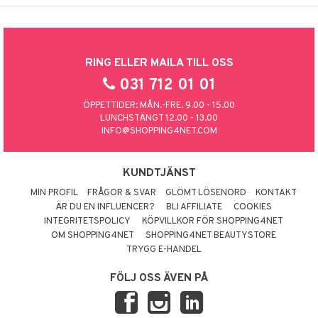
RING ELLER MAILA TILL OSS
031 712 01 01
ÖPPETTIDER: MÅN.-FRE. 9.00 - 15.00
LUNCHSTÄNGT 12.00 - 13.00
INFO@SHOPPING4NET.COM
KUNDTJÄNST
MIN PROFIL
FRÅGOR & SVAR
GLÖMT LÖSENORD
KONTAKT
ÄR DU EN INFLUENCER?
BLI AFFILIATE
COOKIES
INTEGRITETSPOLICY
KÖPVILLKOR FÖR SHOPPING4NET
OM SHOPPING4NET
SHOPPING4NET BEAUTYSTORE
TRYGG E-HANDEL
FÖLJ OSS ÄVEN PÅ