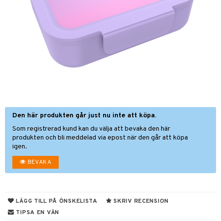
glasögon
ttefiltar
pflaskor & Tillbehör
tenflaskor & Tillbehör
kar & Handdukar
nstillbehör
d/Mamma
viditet & amning
ing
nmöbler
Den här produkten går just nu inte att köpa.
Som registrerad kund kan du välja att bevaka den här
oration
kerad
produkten och bli meddelad via epost när den går att köpa
igen.
varing
lbehör
ilen
et
BEVAKA
mpor
aply
tor
kor
drummet
skor
gkläder
nddukar
LÄGG TILL PÅ ÖNSKELISTA
SKRIV RECENSION
er
TIPSA EN VÄN
dvård
oarer