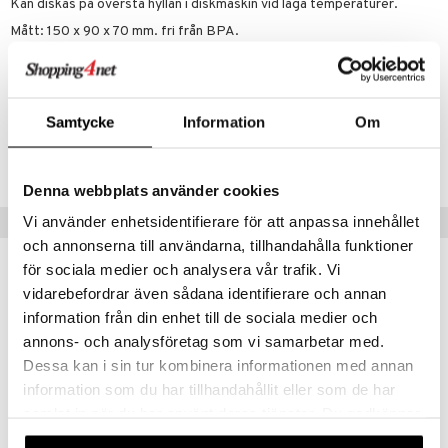
leich - Hästar
ney Prinsessor
pi Hoppetossa
banor
ons Åberg
Kan diskas på översta hyllan i diskmaskin vid låga temperaturer.
Mått: 150 x 90 x 70 mm. fri från BPA.
leich-Wild Life
ktillbehör
i Villa Villerkulla
ndkår
blarna
anicals
us
 Zhu Pets
by's Dollhouse
is
mse
tnite
 & Köksredskap
r
Artikelnr
py Friends
g
tman
GO Bluey
dning
bil
TEC79-1-XX
Samtycke
Information
Om
.L.
libompa
O City
tyrt
Lägsta pris senaste 30 dagarna: 99 kr
gtoys
s
O Classic
saker
Denna webbplats använder cookies
ens Barn
ney
O Creator
o
uslek
Tips till dig
Vi använder enhetsidentifierare för att anpassa innehållet
ållan
ney Prinsessor
GO Disney
och annonserna till användarna, tillhandahålla funktioner
badabado
andlek
för sociala medier och analysera vår trafik. Vi
ffi Love
l
O Disney Princess
ki
mhus-leksaker
vidarebefordrar även sådana identifierare och annan
zen
GO DUPLO
information från din enhet till de sociala medier och
mhus-spel
annons- och analysföretag som vi samarbetar med.
ta Gris
O Friends
Dessa kan i sin tur kombinera informationen med annan
ry Potter
O Minecraft
information som du har tillhandahållit eller som de har
samlat in när du har använt deras tjänster. Du godkänner
lo Kitty
GO Ninjago
våra cookies vid fortsatt användande av vår webbplats.