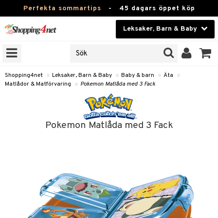
Perfekta sommartips
-
45 dagars öppet köp
Leksaker, Barn & Baby
RKEN
Skönhet
JER
ODUKTER
Kontaktlinser
Shopping4net
»
Leksaker, Barn & Baby
»
Baby & barn
»
Äta
»
Matlådor & Matförvaring
»
Pokemon Matlåda med 3 Fack
TKORT
Hälsokost
Apotek
arn
Pokemon Matlåda med 3 Fack
oarer
Fitness
 håret
et
Hem & Inredning
tar & Mössor
bygym
Leksaker, Barn & Baby
igt
ysitters
nservis
Varumärken
nböcker
 & Skallra
lappar
Kampanjer
ycken
iler
lådor & Matförvaring