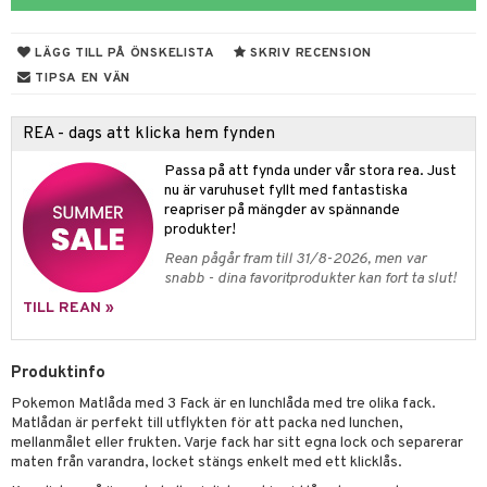
par & Tillbehör
sar & Solhattar
der & UV-kläder
ker
LÄGG TILL PÅ ÖNSKELISTA
SKRIV RECENSION
ngar
är
ment
TIPSA EN VÄN
elar
öcker
ngsspel
skalendrar
REA - dags att klicka hem fynden
gings
lar
tböcker
ment
k
tar
Passa på att fynda under vår stora rea. Just
atshirts
ivitetsleksaker
böcker
giska leksaker
saker
tar
nu är varuhuset fyllt med fantastiska
reapriser på mängder av spännande
hirts
gleksaker
der
 Klossar
0 bitar
el
produkter!
änst
Rean pågår fram till 31/8-2026, men var
don
O Builder
läder & Strumpor
sel
aterial
spel
snabb - dina favoritprodukter kan fort ta slut!
 & svar
a gå vagnar
omag
ndgård
r
ssel
set
psspel
TILL REAN »
produkt
ssar
urer
ionfigurer
kåp
illbehör
Måla
elningen
Produktinfo
gformers
 Real
y Born
ndby
n
erial
tik
Pokemon Matlåda med 3 Fack är en lunchlåda med tre olika fack.
ktyg
tlest Pet Shop
bie
dby Stockholm
etsfordon
star & Gungdjur
s
Matlådan är perfekt till utflykten för att packa ned lunchen,
mellanmålet eller frukten. Varje fack har sitt egna lock och separerar
leich - Forntidsdjur
comelon
min
ar
figurer
maten från varandra, locket stängs enkelt med ett klicklås.