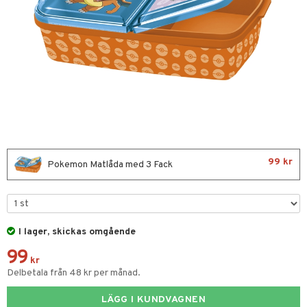
glasögon
ttefiltar
pflaskor & Tillbehör
tenflaskor & Tillbehör
kar & Handdukar
nstillbehör
d/Mamma
viditet & amning
ing
nmöbler
99 kr
Pokemon Matlåda med 3 Fack
oration
kerad
varing
lbehör
ilen
et
mpor
aply
I lager, skickas omgående
99
tor
kor
drummet
skor
kr
Delbetala från 48 kr per månad.
gkläder
nddukar
er
LÄGG I KUNDVAGNEN
dvård
oarer