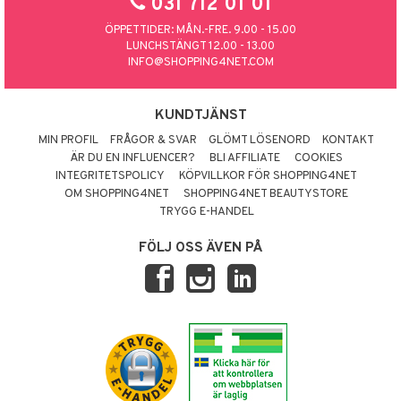
031 712 01 01
ÖPPETTIDER: MÅN.-FRE. 9.00 - 15.00
LUNCHSTÄNGT 12.00 - 13.00
INFO@SHOPPING4NET.COM
KUNDTJÄNST
MIN PROFIL
FRÅGOR & SVAR
GLÖMT LÖSENORD
KONTAKT
ÄR DU EN INFLUENCER?
BLI AFFILIATE
COOKIES
INTEGRITETSPOLICY
KÖPVILLKOR FÖR SHOPPING4NET
OM SHOPPING4NET
SHOPPING4NET BEAUTYSTORE
TRYGG E-HANDEL
FÖLJ OSS ÄVEN PÅ