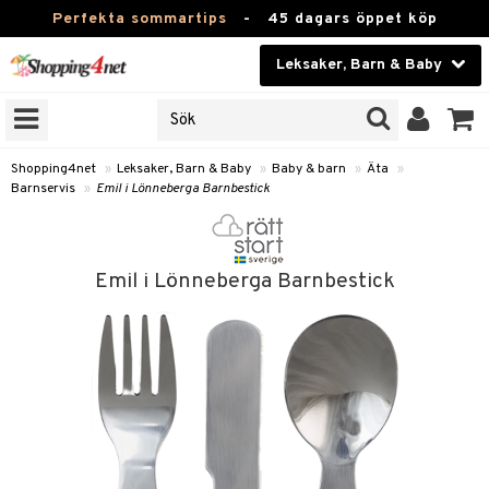
Perfekta sommartips
-
45 dagars öppet köp
Leksaker, Barn & Baby
RKEN
Skönhet
JER
ODUKTER
Kontaktlinser
Shopping4net
»
Leksaker, Barn & Baby
»
Baby & barn
»
Äta
»
Barnservis
»
Emil i Lönneberga Barnbestick
TKORT
Hälsokost
Apotek
arn
Emil i Lönneberga Barnbestick
oarer
Fitness
 håret
et
Hem & Inredning
tar & Mössor
bygym
Leksaker, Barn & Baby
igt
ysitters
nservis
Varumärken
nböcker
 & Skallra
lappar
Kampanjer
ycken
iler
lådor & Matförvaring