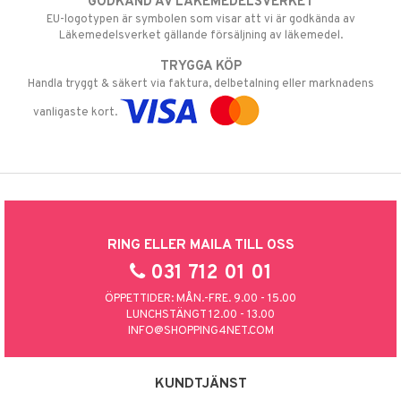
GODKÄND AV LÄKEMEDELSVERKET
EU-logotypen är symbolen som visar att vi är godkända av
Läkemedelsverket gällande försäljning av läkemedel.
TRYGGA KÖP
Handla tryggt & säkert via faktura, delbetalning eller marknadens
vanligaste kort.
RING ELLER MAILA TILL OSS
031 712 01 01
ÖPPETTIDER: MÅN.-FRE. 9.00 - 15.00
LUNCHSTÄNGT 12.00 - 13.00
INFO@SHOPPING4NET.COM
KUNDTJÄNST