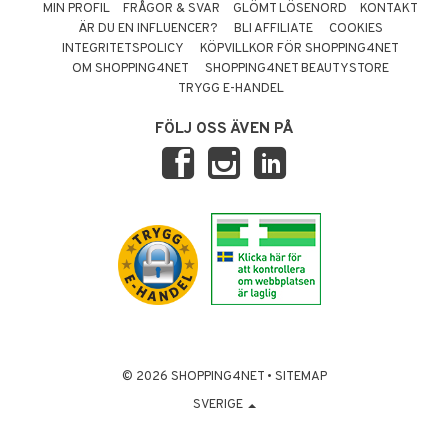
MIN PROFIL
FRÅGOR & SVAR
GLÖMT LÖSENORD
KONTAKT
ÄR DU EN INFLUENCER?
BLI AFFILIATE
COOKIES
INTEGRITETSPOLICY
KÖPVILLKOR FÖR SHOPPING4NET
OM SHOPPING4NET
SHOPPING4NET BEAUTYSTORE
TRYGG E-HANDEL
FÖLJ OSS ÄVEN PÅ
© 2026 SHOPPING4NET
•
SITEMAP
SVERIGE