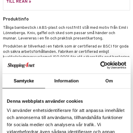
leich - Hästar
ney Prinsessor
pi Hoppetossa
banor
ons Åberg
TILL REAN »
leich-Wild Life
ktillbehör
i Villa Villerkulla
ndkår
blarna
anicals
us
Produktinfo
 Zhu Pets
by's Dollhouse
is
mse
tnite
 & Köksredskap
r
Tåliga barnbestick i ABS-plast och rostfritt stål med motiv från Emil i
py Friends
g
tman
GO Bluey
dning
bil
Lönneberga. Kniv, gaffel och sked som passar små händer och
munnar. Levereras i en fin och praktisk presentkartong.
.L.
libompa
O City
tyrt
Produkten är tillverkad i en fabrik som är certifierad av BSCI för goda
gtoys
och säkra arbetsförhållanden. Fabriken är certifierad enligt
s
O Classic
saker
kvalitetsledningssystemet ISO 9001 för att säkerställa god hantering
ens Barn
ney
O Creator
av produkter som skall användas med mat.
o
uslek
Astrid Lindgren är en oerhört älskad svensk författare. Hennes
ållan
ney Prinsessor
GO Disney
badabado
andlek
barnböcker har sålt i 165 miljoner exemplar och de har översatts till
Samtycke
Information
Om
107 språk!
ffi Love
l
O Disney Princess
ki
mhus-leksaker
Övrigt
zen
GO DUPLO
mhus-spel
6 mån+
Denna webbplats använder cookies
ta Gris
O Friends
Vi använder enhetsidentifierare för att anpassa innehållet
ry Potter
O Minecraft
Artikelnr
och annonserna till användarna, tillhandahålla funktioner
TRR10-1-XX
lo Kitty
GO Ninjago
för sociala medier och analysera vår trafik. Vi
vidarebefordrar även sådana identifierare och annan