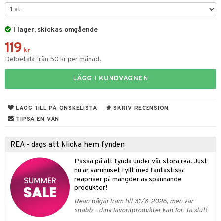
par & Tillbehör
sar & Solhattar
der & UV-kläder
ker
I lager, skickas omgående
ngar
är
ment
119
elar
öcker
ngsspel
skalendrar
kr
Delbetala från 50 kr per månad.
gings
lar
tböcker
ment
k
tar
LÄGG I KUNDVAGNEN
atshirts
ivitetsleksaker
böcker
giska leksaker
saker
tar
hirts
gleksaker
der
 Klossar
0 bitar
el
LÄGG TILL PÅ ÖNSKELISTA
SKRIV RECENSION
änst
don
O Builder
läder & Strumpor
sel
aterial
spel
TIPSA EN VÄN
 & svar
a gå vagnar
omag
ndgård
r
ssel
set
psspel
REA - dags att klicka hem fynden
produkt
ssar
urer
ionfigurer
kåp
illbehör
Måla
Passa på att fynda under vår stora rea. Just
elningen
gformers
 Real
nu är varuhuset fyllt med fantastiska
y Born
ndby
n
erial
reapriser på mängder av spännande
tik
ktyg
tlest Pet Shop
bie
dby Stockholm
produkter!
etsfordon
star & Gungdjur
s
Rean pågår fram till 31/8-2026, men var
leich - Forntidsdjur
comelon
min
ar
figurer
snabb - dina favoritprodukter kan fort ta slut!