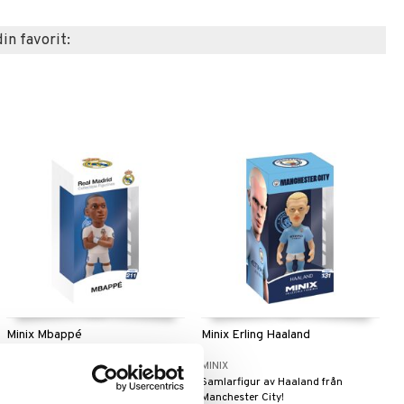
din favorit:
Minix Mbappé
Minix Erling Haaland
MINIX
MINIX
Samlarfigur av Mbappé från Real
Samlarfigur av Haaland från
Madrid.
Manchester City!