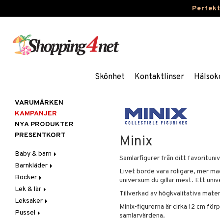
Perfek
Skönhet
Kontaktlinser
Hälsok
VARUMÄRKEN
KAMPANJER
NYA PRODUKTER
PRESENTKORT
Minix
Baby & barn
Samlarfigurer från ditt favorituni
Barnkläder
Accessoarer
Livet borde vara roligare, mer ma
Böcker
Aktivitet
Accessoarer
För håret
universum du gillar mest. Ett uni
Lek & lär
Äta
Badkläder & UV-kläder
Dagböcker
Hattar & Mössor
Babygym
Kepsar & Solhattar
Tillverkad av högkvalitativa materia
Leksaker
Badrockar & Handdukar
Klänningar
Läs & Lär
Experiment
Övrigt
Babysitters
Barnservis
Minix-figurerna är cirka 12 cm fö
Pussel
Barnvagnstillbehör
Nederdelar
Målarböcker
Inlärningsspel
Adventskalendrar
Plånböcker
Bit & Skallra
Haklappar
samlarvärdena.