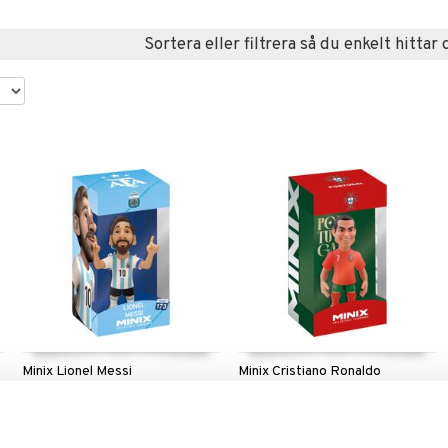
Sortera eller filtrera så du enkelt hittar 
Minix Lionel Messi
Minix Cristiano Ronaldo
MINIX
MINIX
Samlarfigur av Messi från
Samlarfigur av Ronaldo från
Argentinas landslag!
Portugals landslag.