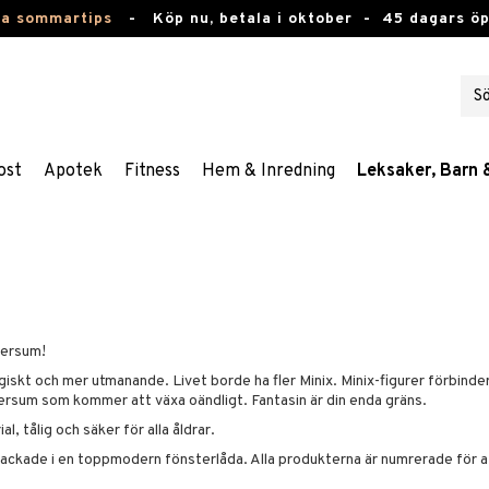
ta sommartips
-
Köp nu, betala i oktober -
45 dagars ö
ost
Apotek
Fitness
Hem & Inredning
Leksaker, Barn 
versum!
giskt och mer utmanande. Livet borde ha fler Minix. Minix-figurer förbinde
versum som kommer att växa oändligt. Fantasin är din enda gräns.
l, tålig och säker för alla åldrar.
rpackade i en toppmodern fönsterlåda. Alla produkterna är numrerade för a