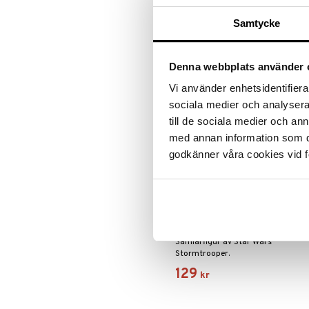
Greta Gris
LEGO Friends
Bevaka
Samtycke
Harry Potter
LEGO Minecraft
Hello Kitty
LEGO Ninjago
L.O.L.
LEGO Speed Champions
Denna webbplats använder 
Mamma Mu
LEGO Spidey
Vi använder enhetsidentifierar
Mulle
LEGO Super Heroes
sociala medier och analysera 
Mumin
Sonic
till de sociala medier och a
My Little Pony
med annan information som du 
Paw Patrol
godkänner våra cookies vid f
Pettson & Findus
Pippi Långstrump
Pokemon
Minix Stormtrooper
Pyjamashjältarna
Skrållan
MINIX
Samlarfigur av Star Wars
Spiderman
Stormtrooper.
Super Mario
129
kr