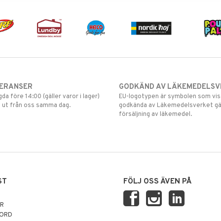
VERANSER
GODKÄND AV LÄKEMEDELSV
gda före 14:00 (gäller varor i lager)
EU-logotypen är symbolen som visar
 ut från oss samma dag.
godkända av Läkemedelsverket gä
försäljning av läkemedel.
ST
FÖLJ OSS ÄVEN PÅ
AR
NORD