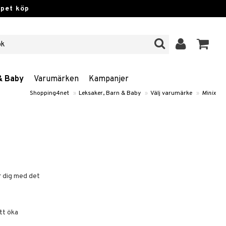
ppet köp
& Baby
Varumärken
Kampanjer
Shopping4net
»
Leksaker, Barn & Baby
»
Välj varumärke
»
Minix
r dig med det
tt öka