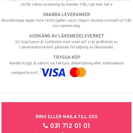
utifån vilken avdelning du handlar från. Läs mer här »
SNABBA LEVERANSER
Beställningar lagda före 14:00 (gäller varor i lager) skickas normalt ut från
oss samma dag.
GODKÄND AV LÄKEMEDELSVERKET
EU-logotypen är symbolen som visar att vi är godkända av
Läkemedelsverket gällande försäljning av läkemedel.
TRYGGA KÖP
Handla tryggt & säkert via faktura, delbetalning eller marknadens
vanligaste kort.
RING ELLER MAILA TILL OSS
031 712 01 01