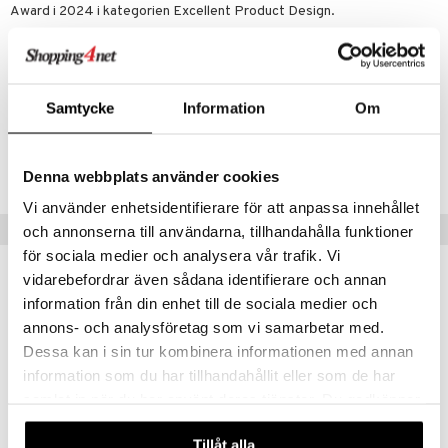
Award i 2024 i kategorien Excellent Product Design.
Finns i olika storlekar.
Artikelnr
Samtycke
Information
Om
IUA72-10-JW
Lägsta pris senaste 30 dagarna: 499 kr
Denna webbplats använder cookies
Vi använder enhetsidentifierare för att anpassa innehållet
Populära produkter
och annonserna till användarna, tillhandahålla funktioner
för sociala medier och analysera vår trafik. Vi
vidarebefordrar även sådana identifierare och annan
information från din enhet till de sociala medier och
annons- och analysföretag som vi samarbetar med.
Dessa kan i sin tur kombinera informationen med annan
information som du har tillhandahållit eller som de har
samlat in när du har använt deras tjänster. Du godkänner
våra cookies vid fortsatt användande av vår webbplats.
Tillåt alla