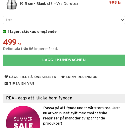
998 kr
19,5 cm - Blank stål - Vas Dorotea
rvering
behör
s kök
& Plädar
I lager, skickas omgående
s
k
dskuddar
textilier
499
kr
g & Städning
äder
lkar & Matare
Delbetala från 86 kr per månad.
änst
ddset
ör
& Plädar
liv
LÄGG I KUNDVAGNEN
 & svar
dar & Täcken
ampagneglas
& Kastruller
tilier
Grilltillbehör
produkt
LÄGG TILL PÅ ÖNSKELISTA
SKRIV RECENSION
an & Örngott
cksglas
lsmaskiner
elningen
TIPSA EN VÄN
nk- & Cocktailglas
drostar
& Karaffer
& insektsskydd
tik
las
REA - dags att klicka hem fynden
fe, Te & Espresso
dskuddar
k
ps- & Avecglas
er & Elvispar
Passa på att fynda under vår stora rea. Just
dknivar
rvaring
textilier
rdsredskap
nu är varuhuset fyllt med fantastiska
glas
iga maskiner
vset
reapriser på mängder av spännande
ddset
dskap
sbelysning
produkter!
skey- & Cognacglas