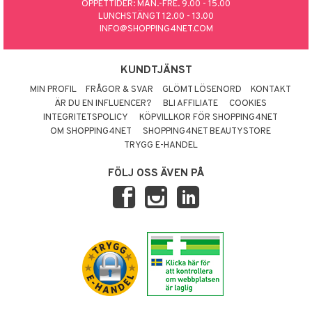
ÖPPETTIDER: MÅN.-FRE. 9.00 - 15.00
LUNCHSTÄNGT 12.00 - 13.00
INFO@SHOPPING4NET.COM
KUNDTJÄNST
MIN PROFIL
FRÅGOR & SVAR
GLÖMT LÖSENORD
KONTAKT
ÄR DU EN INFLUENCER?
BLI AFFILIATE
COOKIES
INTEGRITETSPOLICY
KÖPVILLKOR FÖR SHOPPING4NET
OM SHOPPING4NET
SHOPPING4NET BEAUTYSTORE
TRYGG E-HANDEL
FÖLJ OSS ÄVEN PÅ