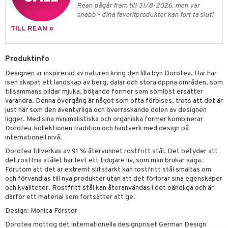
tenkokare
vslipar och Brynen
dar & Täcken
til
e
Rean pågår fram till 31/8-2026, men var
snabb - dina favoritprodukter kan fort ta slut!
vtillbehör
an & Örngott
 & Muggar
TILL REAN »
kknivar
Kryddkvarnar
l- & Grönsaksknivar
ngstillbehör
Produktinfo
rbrädor
nnor
Designen är inspirerad av naturen kring den lilla byn Dorotea. Här har
isen skapat ett landskap av berg, dalar och stora öppna områden, som
cialknivar
way / Outdoor
tillsammans bildar mjuka, böljande former som sömlöst ersätter
varandra. Denna övergång är något som ofta förbises, trots att det är
skor
ar
just här som den äventyrliga och överraskande delen av designen
ligger. Med sina minimalistiska och organiska former kombinerar
lådor
ietter
& Bakformar
Dorotea-kollektionen tradition och hantverk med design på
internationell nivå.
moskannor
pa tallrikar
gningsfat & Skålar
Dorotea tillverkas av 91 % återvunnet rostfritt stål. Det betyder att
det rostfria stålet har levt ett tidigare liv, som man brukar säga.
rmosmuggar
tallrikar
Bartillbehör
Förutom att det är extremt slitstarkt kan rostfritt stål smältas om
och förvandlas till nya produkter utan att det förlorar sina egenskaper
och kvaliteter. Rostfritt stål kan återanvändas i det oändliga och är
därför ett material som fortsätter att ge.
Design: Monica Förster
Dorotea mottog det internationella designpriset German Design