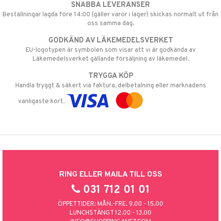
SNABBA LEVERANSER
Beställningar lagda före 14:00 (gäller varor i lager) skickas normalt ut från
oss samma dag.
GODKÄND AV LÄKEMEDELSVERKET
EU-logotypen är symbolen som visar att vi är godkända av
Läkemedelsverket gällande försäljning av läkemedel.
TRYGGA KÖP
Handla tryggt & säkert via faktura, delbetalning eller marknadens
vanligaste kort.
RING ELLER MAILA TILL OSS
031 712 01 01
ÖPPETTIDER: MÅN.-FRE. 9.00 - 15.00
LUNCHSTÄNGT 12.00 - 13.00