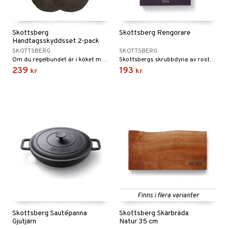
til
e
vtillbehör
an & Örngott
 & Muggar
Skottsberg
Skottsberg Rengörare
kknivar
Kryddkvarnar
Handtagsskyddsset 2-pack
l- & Grönsaksknivar
SKOTTSBERG
SKOTTSBERG
ngstillbehör
Om du regelbundet är i köket måste du ibland ta en het panna från spisen eller bära en panna eller bakform till middagsbordet.
Skottsbergs skrubbdyna av rostfritt stål, är idealisk för rengöring av dina gjutjärns- och kolstålspannor.
rbrädor
239
193
nnor
kr
kr
cialknivar
way / Outdoor
skor
ar
lådor
ietter
& Bakformar
moskannor
pa tallrikar
gningsfat & Skålar
rmosmuggar
tallrikar
Bartillbehör
Finns i flera varianter
Skottsberg Sautépanna
Skottsberg Skärbräda
Gjutjärn
Natur 35 cm