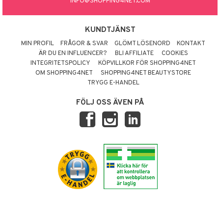
INFO@SHOPPING4NET.COM
KUNDTJÄNST
MIN PROFIL
FRÅGOR & SVAR
GLÖMT LÖSENORD
KONTAKT
ÄR DU EN INFLUENCER?
BLI AFFILIATE
COOKIES
INTEGRITETSPOLICY
KÖPVILLKOR FÖR SHOPPING4NET
OM SHOPPING4NET
SHOPPING4NET BEAUTYSTORE
TRYGG E-HANDEL
FÖLJ OSS ÄVEN PÅ