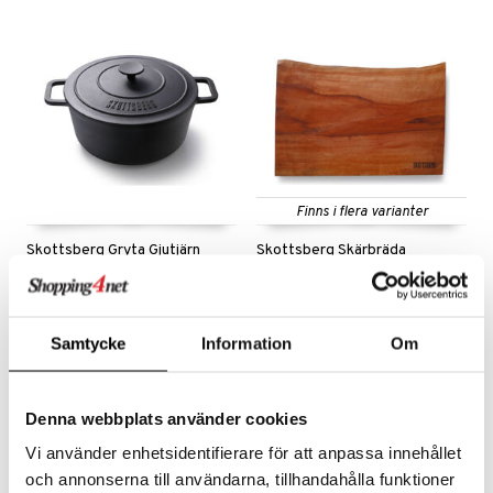
Finns i flera varianter
Skottsberg Gryta Gjutjärn
Skottsberg Skärbräda
med lock
Natur 45 cm
SKOTTSBERG
SKOTTSBERG
Denna SKOTTSBERG® gjutjärnsgryta har en rad fantastiska unika egenskaper.
Serveringsbrädor finns i olika utföranden och storlekar. Brädorna kan även användas som serveringsbräda, eller tapasbräda.
1699
599
kr
fr.
kr
Samtycke
Information
Om
Denna webbplats använder cookies
Vi använder enhetsidentifierare för att anpassa innehållet
och annonserna till användarna, tillhandahålla funktioner