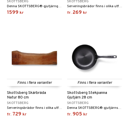
SKOTTSBERG
SKOTTSBERG
Denna SKOTTSBERG® gjutjärngryta har ett antal fantastiska unika egenskaper. Grytan är för instekt, vilket innebär att vegetabilisk olja har lagts på pannan för att säkerställa att den är redo att användas direkt efter köpet.
Serveringsbrädor finns i olika utföranden och storlekar. Brädorna kan även användas som serveringsbräda, eller tapasbräda.
1599
269
kr
fr.
kr
Finns i flera varianter
Finns i flera varianter
Skottsberg Skärbräda
Skottsberg Stekpanna
Natur 80 cm
Gjutjärn 28 cm
SKOTTSBERG
SKOTTSBERG
Serveringsbrädor finns i olika utföranden och storlekar. Brädorna kan även användas som serveringsbräda, eller tapasbräda.
Denna SKOTTSBERG® gjutjärnsstekpanna har en rad fantastiska unika egenskaper. Pannan är förkryddad, vilket innebär att vegetabilisk olja har bakats på pannan för att säkerställa att den är redo att användas direkt efter köpet.
729
905
fr.
kr
fr.
kr