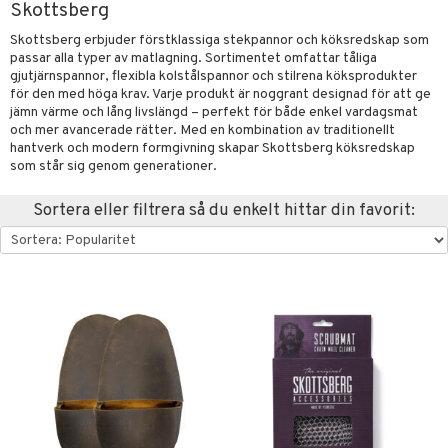
Skottsberg
förvaring & Korgar
rvering
sbelysning
tion
Skottsberg erbjuder förstklassiga stekpannor och köksredskap som
passar alla typer av matlagning. Sortimentet omfattar tåliga
kor
ker
s & Doftspridare
behör
gjutjärnspannor, flexibla kolstålspannor och stilrena köksprodukter
urer & Skulpturer
för den med höga krav. Varje produkt är noggrant designad för att ge
ng & Hyllor
s kök
& Plädar
jämn värme och lång livslängd – perfekt för både enkel vardagsmat
ckor
gare & Krokar
och mer avancerade rätter. Med en kombination av traditionellt
s
ration
k
dskuddar
textilier
hantverk och modern formgivning skapar Skottsberg köksredskap
kor
lor
tor & Ljusstakar
g & Städning
äder
lkar & Matare
som står sig genom generationer.
änst
al Art
förvaring & Korgar
ddset
bler
ör
& Plädar
liv
Sortera eller filtrera så du enkelt hittar din favorit:
 & svar
gdekorationer
dar & Täcken
ampagneglas
& Kastruller
tilier
Grilltillbehör
produkt
er
an & Örngott
cksglas
lsmaskiner
elningen
nk- & Cocktailglas
drostar
& Karaffer
& insektsskydd
tik
las
fe, Te & Espresso
dskuddar
k
ps- & Avecglas
er & Elvispar
dknivar
rvaring
textilier
rdsredskap
glas
iga maskiner
vset
ddset
dskap
sbelysning
skey- & Cognacglas
tenkokare
vslipar och Brynen
dar & Täcken