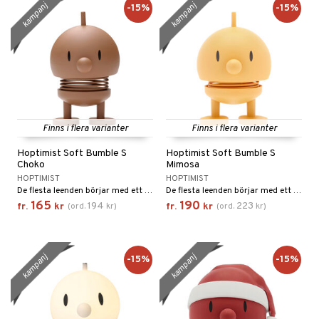
kampanj
kampanj
-15%
-15%
Finns i flera varianter
Finns i flera varianter
Hoptimist Soft Bumble S
Hoptimist Soft Bumble S
Choko
Mimosa
HOPTIMIST
HOPTIMIST
De flesta leenden börjar med ett annat leende. Hoptimisten i soft-utgåvan är symbolen för leenden, optimism och gott humör, och med sina mjuka, matta färger och sitt runda, harmoniska uttryck sprider den glädje var den än hamnar.
De flesta leenden börjar med ett annat leende. Hoptimisten i soft-utgåvan är symbolen för leenden, optimism och gott humör, och med sina mjuka, matta färger och sitt runda, harmoniska uttryck sprider den glädje var den än hamnar.
165
190
194
223
fr.
kr
(
ord.
kr
)
fr.
kr
(
ord.
kr
)
kampanj
kampanj
-15%
-15%