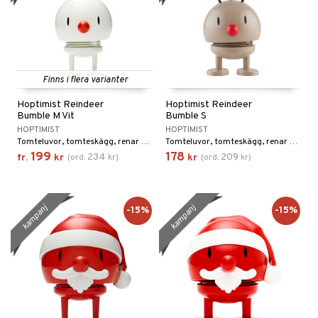
Finns i flera varianter
Hoptimist Reindeer
Hoptimist Reindeer
Bumble M Vit
Bumble S
HOPTIMIST
HOPTIMIST
Tomteluvor, tomteskägg, renar och snögubbar. Glädje, värme och förväntan.
Tomteluvor, tomteskägg, renar och snögubbar. Glädje, värme och förväntan.
199
178
234
209
fr.
kr
(
ord.
kr
)
kr
(
ord.
kr
)
kampanj
kampanj
-15%
-15%