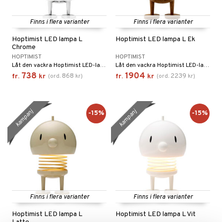
Finns i flera varianter
Finns i flera varianter
Hoptimist LED lampa L
Hoptimist LED lampa L Ek
Chrome
HOPTIMIST
HOPTIMIST
Låt den vackra Hoptimist LED-lampan fylla rummet med ljus, färg och mysfaktor var du än placerar den.
Låt den vackra Hoptimist LED-lampan fylla rummet med ljus, färg och mysfaktor var du än placerar den.
738
1904
868
2239
fr.
kr
(
ord.
kr
)
fr.
kr
(
ord.
kr
)
kampanj
kampanj
-15%
-15%
Finns i flera varianter
Finns i flera varianter
Hoptimist LED lampa L
Hoptimist LED lampa L Vit