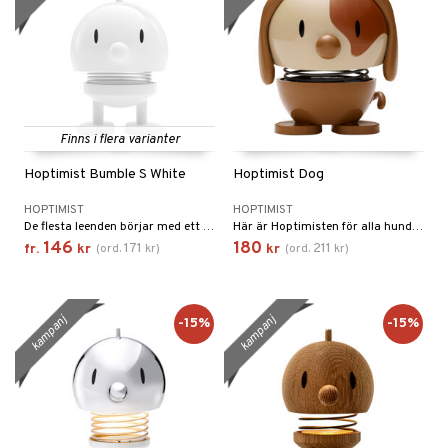
Finns i flera varianter
Hoptimist Bumble S White
Hoptimist Dog
HOPTIMIST
HOPTIMIST
De flesta leenden börjar med ett annat leende. Den klassiska Hoptimist är symbolen för leenden, optimism och gott humör, och med sina klara, glada färger och sitt runda, harmoniska uttryck sprider den glädje var den än hamnar.
Här är Hoptimisten för alla hundälskare, som varje dag gläds åt hundens fantastiska humör. Det smittar nämligen och gör dig glad.
146
180
171
211
fr.
kr
(
ord.
kr
)
kr
(
ord.
kr
)
kampanj
kampanj
-15%
-15%