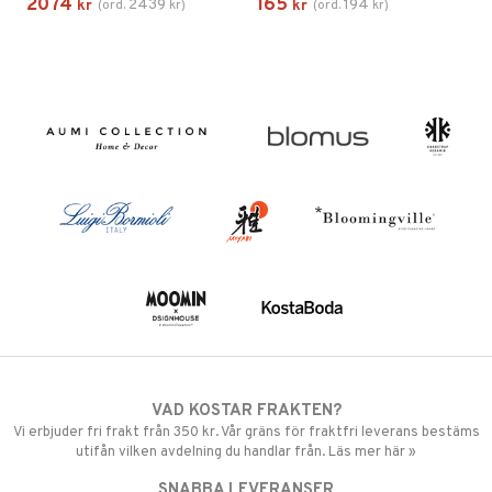
2074
165
2439
194
kr
(
ord.
kr
)
kr
(
ord.
kr
)
VAD KOSTAR FRAKTEN?
Vi erbjuder fri frakt från 350 kr. Vår gräns för fraktfri leverans bestäms
utifån vilken avdelning du handlar från. Läs mer här »
SNABBA LEVERANSER