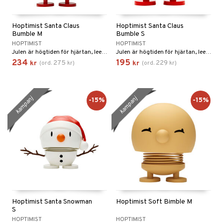
Hoptimist Santa Claus
Hoptimist Santa Claus
Bumble M
Bumble S
HOPTIMIST
HOPTIMIST
Julen är högtiden för hjärtan, leenden och presenter, och tomten är symbolen för en barnsliga, förväntansfulla glädje som finns i oss alla.
Julen är högtiden för hjärtan, leenden och presenter, och tomten är symbolen för en barnsliga, förväntansfulla glädje som finns i oss alla.
234
195
275
229
kr
(
ord.
kr
)
kr
(
ord.
kr
)
kampanj
kampanj
-15%
-15%
Hoptimist Santa Snowman
Hoptimist Soft Bimble M
S
HOPTIMIST
HOPTIMIST