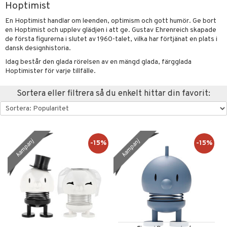
Hoptimist
förvaring & Korgar
rvering
sbelysning
tion
En Hoptimist handlar om leenden, optimism och gott humör. Ge bort
kor
en Hoptimist och upplev glädjen i att ge. Gustav Ehrenreich skapade
ker
s & Doftspridare
behör
de första figurerna i slutet av 1960-talet, vilka har förtjänat en plats i
urer & Skulpturer
dansk designhistoria.
ng & Hyllor
s kök
& Plädar
Idag består den glada rörelsen av en mängd glada, färgglada
ckor
gare & Krokar
s
ration
k
dskuddar
textilier
Hoptimister för varje tillfälle.
kor
lor
tor & Ljusstakar
g & Städning
äder
lkar & Matare
änst
Sortera eller filtrera så du enkelt hittar din favorit:
al Art
förvaring & Korgar
ddset
bler
ör
& Plädar
liv
 & svar
gdekorationer
dar & Täcken
ampagneglas
& Kastruller
tilier
Grilltillbehör
produkt
er
an & Örngott
cksglas
lsmaskiner
kampanj
kampanj
-15%
-15%
elningen
nk- & Cocktailglas
drostar
& Karaffer
& insektsskydd
tik
las
fe, Te & Espresso
dskuddar
k
ps- & Avecglas
er & Elvispar
dknivar
rvaring
textilier
rdsredskap
glas
iga maskiner
vset
ddset
dskap
sbelysning
skey- & Cognacglas
tenkokare
vslipar och Brynen
dar & Täcken