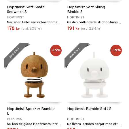
Hoptimist Soft Santa
Hoptimist Soft Skiing
Snowman S
Bimble S
HOPTIMIST
HOPTIMIST
När snön faller väcks barndomens glädje med snöbollskrig och snögubbar på nytt.
Ge den rödkindade skidhoptimisten en liten knuff och se hur hon hoppar av glädje över den gnistrande vita snön på berget.
178
191
209
224
kr
(
ord.
kr
)
kr
(
ord.
kr
)
kampanj
kampanj
-15%
-15%
Hoptimist Speaker Bumble
Hoptimist Bumble Soft S
L
HOPTIMIST
HOPTIMIST
Nu kan de glada Hoptimists inte bara glädja ögon och själ, utan även öronen.
De flesta leenden börjar med ett annat leende. Hoptimisten i soft-utgåvan är symbolen för leenden, optimism och gott humör, och med sina mjuka, matta färger och sitt runda, harmoniska uttryck sprider den glädje var den än hamnar.