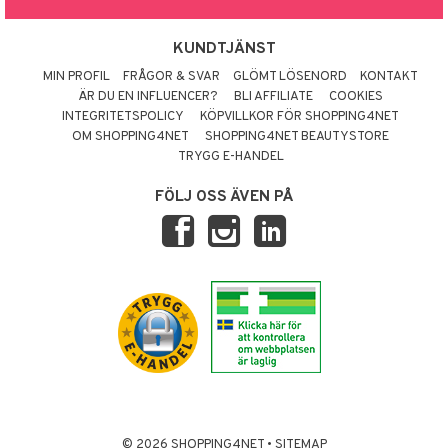
KUNDTJÄNST
MIN PROFIL
FRÅGOR & SVAR
GLÖMT LÖSENORD
KONTAKT
ÄR DU EN INFLUENCER?
BLI AFFILIATE
COOKIES
INTEGRITETSPOLICY
KÖPVILLKOR FÖR SHOPPING4NET
OM SHOPPING4NET
SHOPPING4NET BEAUTYSTORE
TRYGG E-HANDEL
FÖLJ OSS ÄVEN PÅ
© 2026 SHOPPING4NET
•
SITEMAP