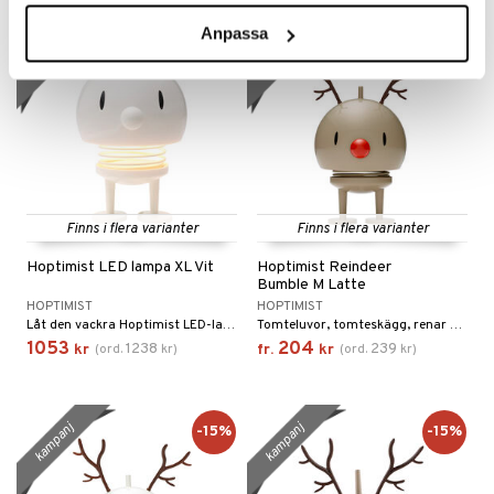
Anpassa
kampanj
kampanj
-15%
-15%
Finns i flera varianter
Finns i flera varianter
Hoptimist LED lampa XL Vit
Hoptimist Reindeer
Bumble M Latte
HOPTIMIST
HOPTIMIST
Låt den vackra Hoptimist LED-lampan fylla rummet med ljus, färg och mysfaktor var du än placerar den.
Tomteluvor, tomteskägg, renar och snögubbar. Glädje, värme och förväntan.
1053
204
1238
239
kr
(
ord.
kr
)
fr.
kr
(
ord.
kr
)
kampanj
kampanj
-15%
-15%