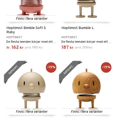
Finns i flera varianter
Hoptimist Bimble Soft S
Hoptimist Bumble L
Ruby
HOPTIMIST
HOPTIMIST
De flesta leenden börjar med ett annat leende. Hoptimisten i soft-utgåvan är symbolen för leenden, optimism och gott humör, och med sina mjuka, matta färger och sitt runda, harmoniska uttryck sprider den glädje var den än hamnar.
De flesta leenden börjar med ett annat leende. Den klassiska Hoptimist är symbolen för leenden, optimism och gott humör, och med sina klara, glada färger och sitt runda, harmoniska uttryck sprider den glädje var den än hamnar.
162
187
190
219
fr.
kr
(
ord.
kr
)
kr
(
ord.
kr
)
kampanj
kampanj
-15%
-15%
Finns i flera varianter
Finns i flera varianter