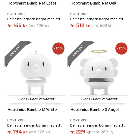
Hoptimist Bumble M Latte
Hoptimist Bumble M Oak
HOPTIMIST
HOPTIMIST
De flesta leenden börjar med ett annat leende. Den klassiska Hoptimist är symbolen för leenden, optimism och gott humör, och med sina klara, glada färger och sitt runda, harmoniska uttryck sprider den glädje var den än hamnar.
De flesta leenden börjar med ett annat leende. Den klassiska Hoptimist är symbolen för leenden, optimism och gott humör, och med sina klara, glada färger och sitt runda, harmoniska uttryck sprider den glädje var den än hamnar.
169
512
198
602
fr.
kr
(
ord.
kr
)
fr.
kr
(
ord.
kr
)
kampanj
kampanj
-15%
-15%
Finns i flera varianter
Finns i flera varianter
Hoptimist Bumble M White
Hoptimist Bumble S Angel
HOPTIMIST
HOPTIMIST
De flesta leenden börjar med ett annat leende. Den klassiska Hoptimist är symbolen för leenden, optimism och gott humör, och med sina klara, glada färger och sitt runda, harmoniska uttryck sprider den glädje var den än hamnar.
De flesta leenden börjar med ett annat leende. Den klassiska Hoptimist är symbolen för leenden, optimism och gott humör, och med sina klara, glada färger och sitt runda, harmoniska uttryck sprider den glädje var den än hamnar.
194
229
228
269
fr.
kr
(
ord.
kr
)
fr.
kr
(
ord.
kr
)