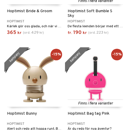
til
e
Finns i flera varianter
vtillbehör
an & Örngott
 & Muggar
Hoptimist Bride & Groom
Hoptimist Soft Bumble S
Sky
kknivar
Kryddkvarnar
HOPTIMIST
HOPTIMIST
Kärlek gör oss glada, och när vi gifter oss säger vi ja till att dela glädjen. Och varför inte dela en av livets största och lyckligaste ögonblick med vår söta Hoptimist-Brud och Hoptimist-Brudgum.
De flesta leenden börjar med ett annat leende. Hoptimisten i soft-utgåvan är symbolen för leenden, optimism och gott humör, och med sina mjuka, matta färger och sitt runda, harmoniska uttryck sprider den glädje var den än hamnar.
l- & Grönsaksknivar
ngstillbehör
365
190
429
223
kr
(
ord.
kr
)
fr.
kr
(
ord.
kr
)
rbrädor
nnor
cialknivar
way / Outdoor
kampanj
kampanj
-15%
-15%
skor
ar
lådor
ietter
& Bakformar
moskannor
pa tallrikar
gningsfat & Skålar
rmosmuggar
tallrikar
Bartillbehör
Finns i flera varianter
Hoptimist Bunny
Hoptimist Bag tag Pink
HOPTIMIST
HOPTIMIST
Alert och redo att hoppa runt. Bunny-Hoptimisten är oemotståndlig – den är både söt, fräck och helt oskyldig.
Är du redo för nya äventyr?