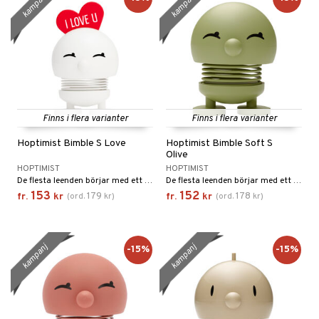
kampanj
kampanj
Finns i flera varianter
Finns i flera varianter
Hoptimist Bimble S Love
Hoptimist Bimble Soft S
Olive
HOPTIMIST
HOPTIMIST
De flesta leenden börjar med ett annat leende. Den klassiska Hoptimist är symbolen för leenden, optimism och gott humör, och med sina klara, glada färger och sitt runda, harmoniska uttryck sprider den glädje var den än hamnar.
De flesta leenden börjar med ett annat leende. Hoptimisten i soft-utgåvan är symbolen för leenden, optimism och gott humör, och med sina mjuka, matta färger och sitt runda, harmoniska uttryck sprider den glädje var den än hamnar.
153
152
179
178
fr.
kr
(
ord.
kr
)
fr.
kr
(
ord.
kr
)
kampanj
kampanj
-15%
-15%