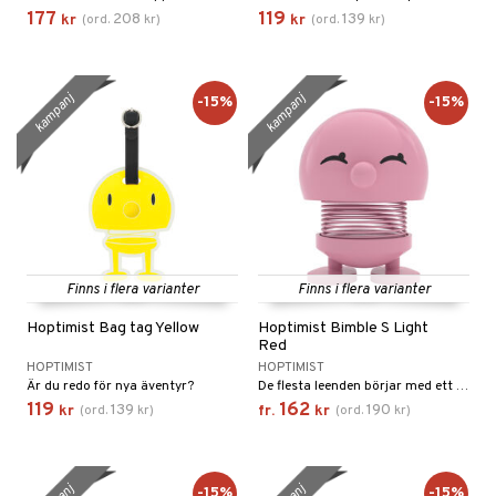
177
119
208
139
kr
(
ord.
kr
)
kr
(
ord.
kr
)
kampanj
kampanj
-15%
-15%
Finns i flera varianter
Finns i flera varianter
Hoptimist Bag tag Yellow
Hoptimist Bimble S Light
Red
HOPTIMIST
HOPTIMIST
Är du redo för nya äventyr?
De flesta leenden börjar med ett annat leende. Den klassiska Hoptimist är symbolen för leenden, optimism och gott humör, och med sina klara, glada färger och sitt runda, harmoniska uttryck sprider den glädje var den än hamnar.
119
162
139
190
kr
(
ord.
kr
)
fr.
kr
(
ord.
kr
)
-15%
-15%