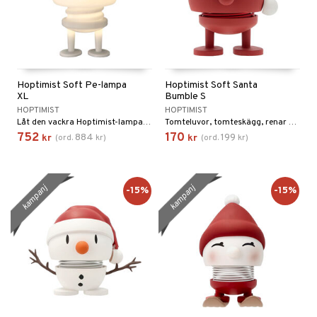
Hoptimist Soft Pe-lampa
Hoptimist Soft Santa
XL
Bumble S
HOPTIMIST
HOPTIMIST
Låt den vackra Hoptimist-lampan fylla rummet med ljus, färg och mysfaktor var du än placerar den.
Tomteluvor, tomteskägg, renar och snögubbar. Glädje, värme och förväntan.
752
170
884
199
kr
(
ord.
kr
)
kr
(
ord.
kr
)
kampanj
kampanj
-15%
-15%