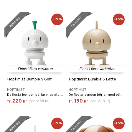
kampanj
kampanj
-15%
-15%
Finns i flera varianter
Finns i flera varianter
Hoptimist Bumble S Golf
Hoptimist Bumble S Latte
HOPTIMIST
HOPTIMIST
De flesta leenden börjar med ett annat leende. Den klassiska Hoptimist är symbolen för leenden, optimism och gott humör, och med sina klara, glada färger och sitt runda, harmoniska uttryck sprider den glädje var den än hamnar.
De flesta leenden börjar med ett annat leende. Den klassiska Hoptimist är symbolen för leenden, optimism och gott humör, och med sina klara, glada färger och sitt runda, harmoniska uttryck sprider den glädje var den än hamnar.
220
190
258
223
fr.
kr
(
ord.
kr
)
fr.
kr
(
ord.
kr
)
kampanj
kampanj
-15%
-15%