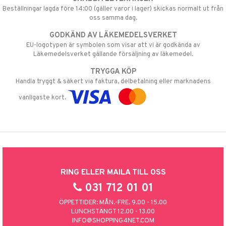
Beställningar lagda före 14:00 (gäller varor i lager) skickas normalt ut från
oss samma dag.
GODKÄND AV LÄKEMEDELSVERKET
EU-logotypen är symbolen som visar att vi är godkända av
Läkemedelsverket gällande försäljning av läkemedel.
TRYGGA KÖP
Handla tryggt & säkert via faktura, delbetalning eller marknadens
vanligaste kort.
RING ELLER MAILA TILL OSS
031 712 01 01
ÖPPETTIDER: MÅN.-FRE. 9.00 - 15.00
LUNCHSTÄNGT 12.00 - 13.00
INFO@SHOPPING4NET.COM