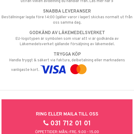
utifån vilken avdelning du handlar från. Läs mer här »
SNABBA LEVERANSER
Beställningar lagda före 14:00 (gäller varor i lager) skickas normalt ut från
oss samma dag.
GODKÄND AV LÄKEMEDELSVERKET
EU-logotypen är symbolen som visar att vi är godkända av
Läkemedelsverket gällande försäljning av läkemedel.
TRYGGA KÖP
Handla tryggt & säkert via faktura, delbetalning eller marknadens
vanligaste kort.
RING ELLER MAILA TILL OSS
031 712 01 01
ÖPPETTIDER: MÅN.-FRE. 9.00 - 15.00