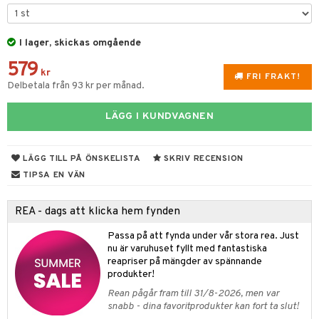
til
e
vtillbehör
an & Örngott
 & Muggar
änst
I lager, skickas omgående
kknivar
Kryddkvarnar
 & svar
579
l- & Grönsaksknivar
kr
ngstillbehör
FRI FRAKT!
Delbetala från 93 kr per månad.
produkt
rbrädor
nnor
elningen
LÄGG I KUNDVAGNEN
cialknivar
way / Outdoor
tik
skor
ar
LÄGG TILL PÅ ÖNSKELISTA
SKRIV RECENSION
lådor
ietter
& Bakformar
TIPSA EN VÄN
moskannor
pa tallrikar
gningsfat & Skålar
REA - dags att klicka hem fynden
rmosmuggar
tallrikar
Bartillbehör
Passa på att fynda under vår stora rea. Just
nu är varuhuset fyllt med fantastiska
reapriser på mängder av spännande
produkter!
Rean pågår fram till 31/8-2026, men var
snabb - dina favoritprodukter kan fort ta slut!