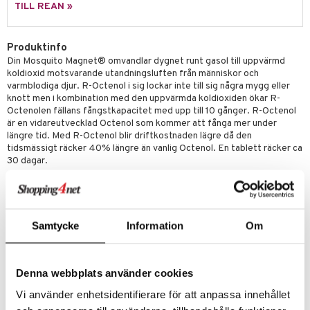
TILL REAN »
Produktinfo
Din Mosquito Magnet® omvandlar dygnet runt gasol till uppvärmd
koldioxid motsvarande utandningsluften från människor och
varmblodiga djur. R-Octenol i sig lockar inte till sig några mygg eller
knott men i kombination med den uppvärmda koldioxiden ökar R-
Octenolen fällans fångstkapacitet med upp till 10 gånger. R-Octenol
är en vidareutvecklad Octenol som kommer att fånga mer under
längre tid. Med R-Octenol blir driftkostnaden lägre då den
tidsmässigt räcker 40% längre än vanlig Octenol. En tablett räcker ca
30 dagar.
R-Octenol är nödvändig för fällans funktion - att fånga så mycket
mygg och knott så att populationen i ditt närområde bryts ner -
du fångar fler än vad som kläcks.
R-Octenol säljes i förpackning om 3 st kapslar.
Samtycke
Information
Om
Öppnad R-Octenol kapsel verkar upp till 30 dygn.
Även om R-Octenoltabletten därefter fortfarande luktar
detsamma (lite ”jordgolv”) så är den inte längre verksam ihop
med din Mosquito Magnet.
Denna webbplats använder cookies
R-Octenol är effektivare, den innehåller mer av ämnet som lockar
myggen. Dessutom håller en tablett ca 30% längre än vanlig
Vi använder enhetsidentifierare för att anpassa innehållet
Octenol.