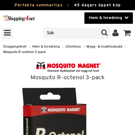
Perfekta sommartips
-
45 dagars öppet köp
Hem & Inredning
RKEN
Skönhet
JER
ODUKTER
Kontaktlinser
Shopping4net
»
Hem & Inredning
»
Utomhus
»
Mygg- & insektsskydd
»
Mosquito R-octenol 3-pack
TKORT
Hälsokost
Apotek
Mosquito R-octenol 3-pack
sinredning
Fitness
g
textilier
mpor
Hem & Inredning
g
stillbehör
bler
ngstillbehör
Leksaker, Barn & Baby
ronik
msdekoration
r
e & krokar
Varumärken
dslampor
et
msförvaring
us
Kampanjer
lampor
g
stextilier
tor & Ljusstakar
varing