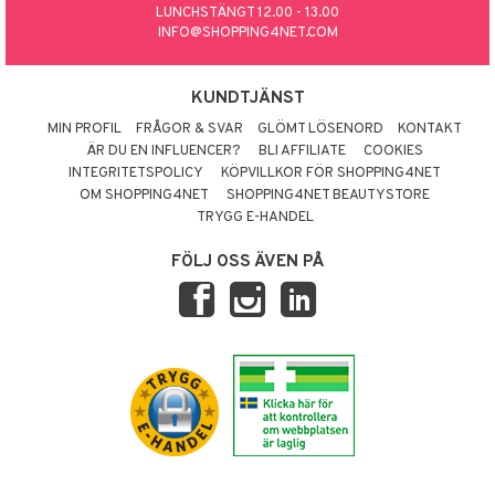
LUNCHSTÄNGT 12.00 - 13.00
INFO@SHOPPING4NET.COM
KUNDTJÄNST
MIN PROFIL
FRÅGOR & SVAR
GLÖMT LÖSENORD
KONTAKT
ÄR DU EN INFLUENCER?
BLI AFFILIATE
COOKIES
INTEGRITETSPOLICY
KÖPVILLKOR FÖR SHOPPING4NET
OM SHOPPING4NET
SHOPPING4NET BEAUTYSTORE
TRYGG E-HANDEL
FÖLJ OSS ÄVEN PÅ