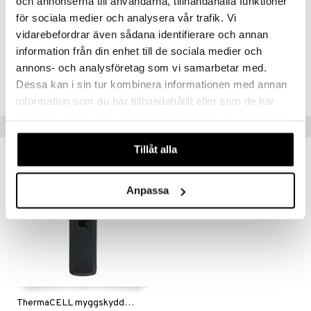
och annonserna till användarna, tillhandahålla funktioner
för sociala medier och analysera vår trafik. Vi
Artikelnr
vidarebefordrar även sådana identifierare och annan
ITC14-1-XX
information från din enhet till de sociala medier och
annons- och analysföretag som vi samarbetar med.
Lägsta pris senaste 30 dagarna: 579 kr
Dessa kan i sin tur kombinera informationen med annan
information som du har tillhandahållit eller som de har
samlat in när du har använt deras tjänster. Du godkänner
Tips till dig
våra cookies vid fortsatt användande av vår webbplats.
Tillåt alla
Anpassa
ThermaCELL myggskydd MR300