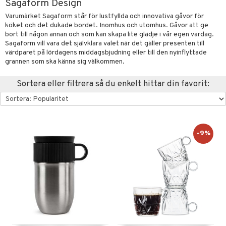
Sagaform Design
förvaring & Korgar
rvering
sbelysning
tion
Varumärket Sagaform står för lustfyllda och innovativa gåvor för
köket och det dukade bordet. Inomhus och utomhus. Gåvor att ge
kor
ker
s & Doftspridare
behör
bort till någon annan och som kan skapa lite glädje i vår egen vardag.
Sagaform vill vara det självklara valet när det gäller presenten till
urer & Skulpturer
ng & Hyllor
s kök
& Plädar
värdparet på lördagens middagsbjudning eller till den nyinflyttade
grannen som ska känna sig välkommen.
ckor
gare & Krokar
s
ration
k
dskuddar
textilier
kor
Sortera eller filtrera så du enkelt hittar din favorit:
lor
tor & Ljusstakar
g & Städning
äder
lkar & Matare
änst
al Art
förvaring & Korgar
ddset
bler
ör
& Plädar
liv
 & svar
gdekorationer
dar & Täcken
ampagneglas
& Kastruller
tilier
Grilltillbehör
produkt
-9%
er
an & Örngott
cksglas
lsmaskiner
elningen
nk- & Cocktailglas
drostar
& Karaffer
& insektsskydd
tik
las
fe, Te & Espresso
dskuddar
k
ps- & Avecglas
er & Elvispar
dknivar
rvaring
textilier
rdsredskap
glas
iga maskiner
vset
ddset
dskap
sbelysning
skey- & Cognacglas
tenkokare
vslipar och Brynen
dar & Täcken