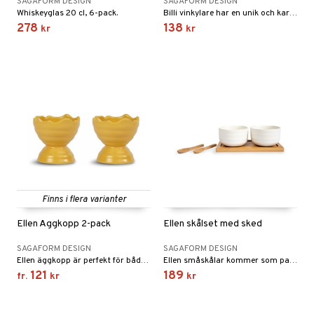
SAGAFORM DESIGN
SAGAFORM DESIGN
Whiskeyglas 20 cl, 6-pack.
Billi vinkylare har en unik och karakteristisk design som tydligt representerar Sagaform. En vinkylare räddar alla varma sommardagar och håller valfri dryck kyld på ett praktiskt och snyggt sätt.
278
138
kr
kr
Finns i flera varianter
Ellen Äggkopp 2-pack
Ellen skålset med sked
SAGAFORM DESIGN
SAGAFORM DESIGN
Ellen äggkopp är perfekt för både frukosten och påskmiddagen och passar fint ihop med alla delar i serien med samma namn.
Ellen småskålar kommer som par tillsammans med två söta skedar på en fin liten bricka i bambu.
121
189
fr.
kr
kr