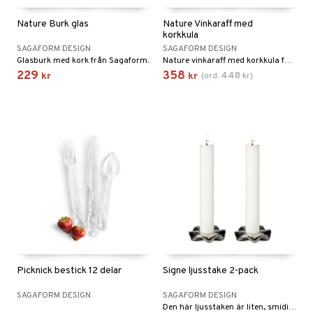
Nature Burk glas
Nature Vinkaraff med
korkkula
SAGAFORM DESIGN
SAGAFORM DESIGN
Glasburk med kork från Sagaform.
Nature vinkaraff med korkkula förenar hållbarhet, böljande former och elegans.
229
358
448
kr
kr
(
ord.
kr
)
Picknick bestick 12 delar
Signe ljusstake 2-pack
SAGAFORM DESIGN
SAGAFORM DESIGN
Den här ljusstaken är liten, smidig och lättplacerad, ju fler tillsammans desto snyggare.