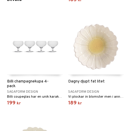
185
kr
Billi champagnekupa 4-
Dagny djupt fat litet
pack
SAGAFORM DESIGN
SAGAFORM DESIGN
Billi coupeglas har en unik karakteristisk design som tydligt representerar Sagaform. Med sin distinkta, rundade kupa smyckad med ränder och sin låga fot är detta coupeglas inte bara vackert utan också otroligt funktionellt.
Vi plockar in blomster men i annan struktur och annat material. Dagny fat är inspirerad av tusenskönans vackra blad och blir ett vackert inslag på bordet, som det är i all sin enkelhet eller som serveringstallrik.
199
189
kr
kr