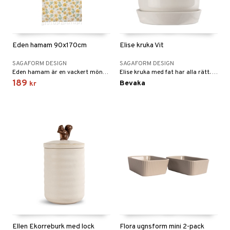
Eden hamam 90x170cm
Elise kruka Vit
SAGAFORM DESIGN
SAGAFORM DESIGN
Eden hamam är en vackert mönstrad handduk med fransar i tunn, vävd återvunnen bomull (70%) och polyester (30%).
Elise kruka med fat har alla rätt. Den kombinerar designen av färg, form och detaljer med praktiska inslag som dräneringshål och ett fat som går högre upp.
189
Bevaka
kr
Ellen Ekorreburk med lock
Flora ugnsform mini 2-pack