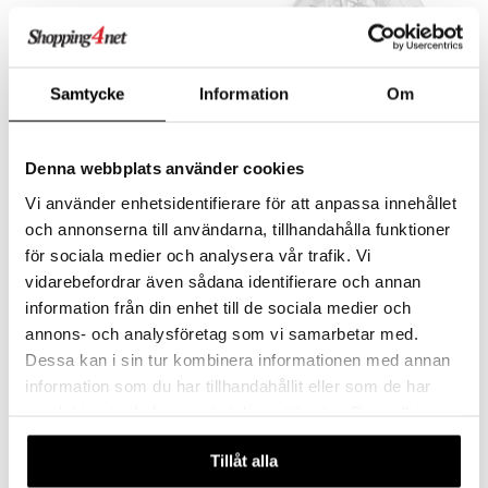
Samtycke
Information
Om
Denna webbplats använder cookies
Picknick glas 4-pack
Picknick tallrik 26cm 2-pack
Vi använder enhetsidentifierare för att anpassa innehållet
SAGAFORM DESIGN
SAGAFORM DESIGN
och annonserna till användarna, tillhandahålla funktioner
Dessa picknickglas är i akrylplast och tål att hänga med ut på picknick.
245
205
kr
kr
för sociala medier och analysera vår trafik. Vi
vidarebefordrar även sådana identifierare och annan
information från din enhet till de sociala medier och
annons- och analysföretag som vi samarbetar med.
Dessa kan i sin tur kombinera informationen med annan
information som du har tillhandahållit eller som de har
samlat in när du har använt deras tjänster. Du godkänner
våra cookies vid fortsatt användande av vår webbplats.
Tillåt alla