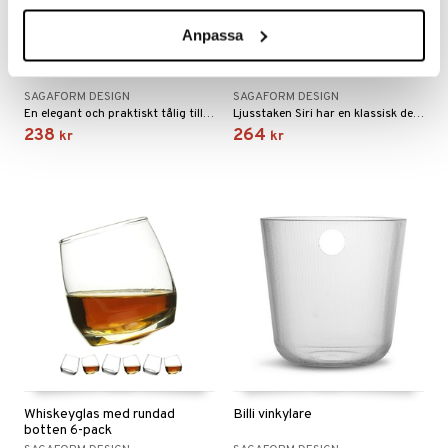
Finns i flera varianter
Anpassa
Picknick Tillbringare
Siri Ljusstake
SAGAFORM DESIGN
SAGAFORM DESIGN
En elegant och praktiskt tålig tillbringare tillverkad i akrylplast från Sagaform Design.
Ljusstaken Siri har en klassisk design som passar till de flesta hem.
238
264
kr
kr
Whiskeyglas med rundad
Billi vinkylare
botten 6-pack