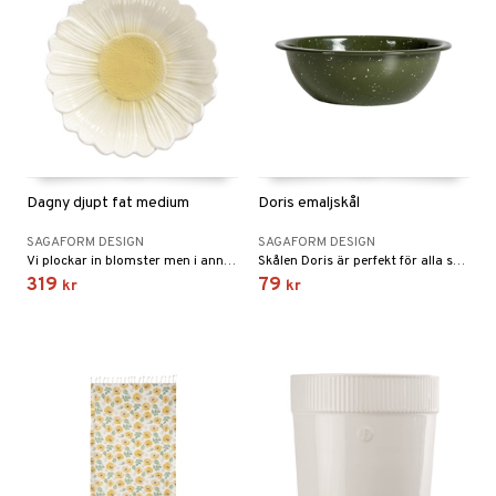
Dagny djupt fat medium
Doris emaljskål
SAGAFORM DESIGN
SAGAFORM DESIGN
Vi plockar in blomster men i annan struktur och annat material. Dagny fat är inspirerad av tusenskönans vackra blad och blir ett vackert inslag på bordet, som det är i all sin enkelhet eller som serveringsfat.
Skålen Doris är perfekt för alla som rör sig ute i naturen, på picknick eller ute med båten.
319
79
kr
kr