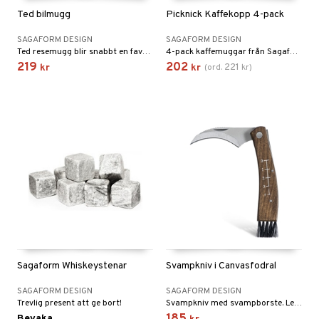
til
e
Ted bilmugg
Picknick Kaffekopp 4-pack
vtillbehör
an & Örngott
 & Muggar
SAGAFORM DESIGN
SAGAFORM DESIGN
kknivar
Kryddkvarnar
Ted resemugg blir snabbt en favorit för dig som gillar att alltid ha en varm eller kall dryck tillgänglig. Designen, i återvunnet rostfritt stål, är greppvänlig med praktiskt öra och smart pushfunktion på locket.
4-pack kaffemuggar från Sagaforms picknick-serie.
219
202
221
kr
kr
(
ord.
kr
)
l- & Grönsaksknivar
ngstillbehör
rbrädor
nnor
cialknivar
way / Outdoor
skor
ar
lådor
ietter
& Bakformar
moskannor
pa tallrikar
gningsfat & Skålar
rmosmuggar
tallrikar
Bartillbehör
Sagaform Whiskeystenar
Svampkniv i Canvasfodral
SAGAFORM DESIGN
SAGAFORM DESIGN
Trevlig present att ge bort!
Svampkniv med svampborste. Levereras i svart canvasfodral.
Bevaka