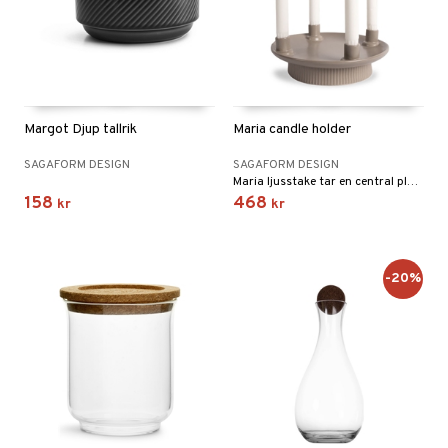
Margot Djup tallrik
Maria candle holder
SAGAFORM DESIGN
SAGAFORM DESIGN
Maria ljusstake tar en central plats på bordet i juletider men även vid andra högtider.
158
468
kr
kr
-20%