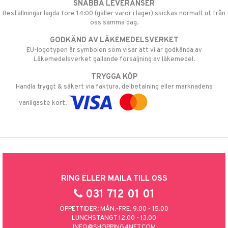
SNABBA LEVERANSER
Beställningar lagda före 14:00 (gäller varor i lager) skickas normalt ut från
oss samma dag.
GODKÄND AV LÄKEMEDELSVERKET
EU-logotypen är symbolen som visar att vi är godkända av
Läkemedelsverket gällande försäljning av läkemedel.
TRYGGA KÖP
Handla tryggt & säkert via faktura, delbetalning eller marknadens
vanligaste kort.
RING ELLER MAILA TILL OSS
031 712 01 01
ÖPPETTIDER: MÅN.-FRE. 9.00 - 15.00
LUNCHSTÄNGT 12.00 - 13.00
INFO@SHOPPING4NET.COM