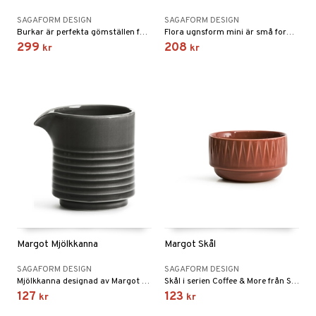
SAGAFORM DESIGN
SAGAFORM DESIGN
Burkar är perfekta gömställen för det man vill ha nära till hands men som inte alltid är så dekorativt.
Flora ugnsform mini är små formar i floraserien och likt sina syskon är den gjord av tåligt stengods och har ett vackert randmönster.
299
208
kr
kr
Margot Mjölkkanna
Margot Skål
SAGAFORM DESIGN
SAGAFORM DESIGN
Mjölkkanna designad av Margot Barolo i samarbete med Sagaform.
Skål i serien Coffee & More från Sagaform.
127
123
kr
kr