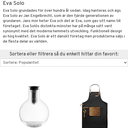
Eva Solo
förvaring & Korgar
rvering
sbelysning
tion
Eva Solo grundades för över hundra år sedan. Idag hanteras och ägs
Eva Solo av Jan Engelbrecht, som är den fjärde generationen av
kor
ker
s & Doftspridare
behör
grundaren. Jans mor heter Eva och det är Eva, som gav sitt namn till
företaget. Eva Solo´s distinkta mönster har på många sätt varit
urer & Skulpturer
ng & Hyllor
s kök
& Plädar
synonymt med det moderna hemmets utveckling. Funktionell design
av hög kvalitet. Eva Solo är ett danskt företag men produkterna säljs i
ckor
gare & Krokar
s
ration
k
dskuddar
textilier
de flesta delar av världen.
kor
lor
tor & Ljusstakar
g & Städning
äder
lkar & Matare
änst
Sortera eller filtrera så du enkelt hittar din favorit:
al Art
förvaring & Korgar
ddset
bler
ör
& Plädar
liv
 & svar
gdekorationer
dar & Täcken
ampagneglas
& Kastruller
tilier
Grilltillbehör
produkt
er
an & Örngott
cksglas
lsmaskiner
elningen
nk- & Cocktailglas
drostar
& Karaffer
& insektsskydd
tik
las
fe, Te & Espresso
dskuddar
k
ps- & Avecglas
er & Elvispar
dknivar
rvaring
textilier
rdsredskap
glas
iga maskiner
vset
ddset
dskap
sbelysning
skey- & Cognacglas
tenkokare
vslipar och Brynen
dar & Täcken