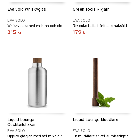
Eva Solo Whiskyglas
Green Tools Rivjärn
EVA SOLO
EVA SOLO
Whiskyglas med en tunn och elegant drickkant.
Riv enkelt alla härliga smaksättare till matlagningen med det funktionella rivjärnet.
315
179
kr
kr
Liquid Lounge
Liquid Lounge Muddlare
Cocktailshaker
EVA SOLO
EVA SOLO
Upplev glädjen med att mixa dina egna cocktails med den eleganta cocktailshakern. Den här shakern, med sin eleganta och stilrena form, är ett måste för både klassiska och nykomponerade drinkar.
En muddlare är ett oumbärligt bartenderredskap som är designat för att frigöra de djupa aromerna och smakerna från frukter, örter och kryddor i dina cocktails.