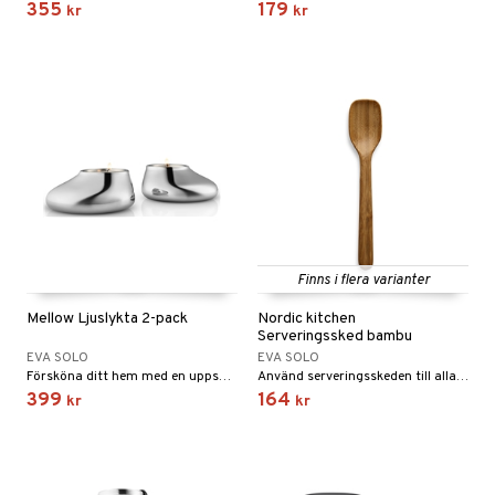
355
179
kr
kr
Finns i flera varianter
Mellow Ljuslykta 2-pack
Nordic kitchen
Serveringssked bambu
EVA SOLO
EVA SOLO
Försköna ditt hem med en uppsättning charmiga Mellow ljuslyktor. Med sin skulpturala och lekfulla form tillför ljuslyktorna ett charmigt och personligt inslag i din inredning eller dukning.
Använd serveringsskeden till alla steg i din matlagning, från omrörning till servering.
399
164
kr
kr