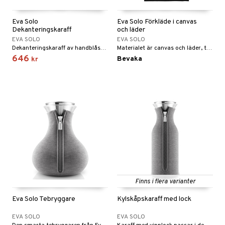
til
e
vtillbehör
an & Örngott
 & Muggar
Eva Solo
Eva Solo Förkläde i canvas
Dekanteringskaraff
och läder
kknivar
Kryddkvarnar
EVA SOLO
EVA SOLO
Dekanteringskaraff av handblåst glas gör att du får fram det bästa ur vinet.
Materialet är canvas och läder, två slitstarka material som bara blir vackrare ju mer förklädet används.
l- & Grönsaksknivar
ngstillbehör
646
Bevaka
kr
rbrädor
nnor
cialknivar
way / Outdoor
skor
ar
lådor
ietter
& Bakformar
moskannor
pa tallrikar
gningsfat & Skålar
rmosmuggar
tallrikar
Bartillbehör
Finns i flera varianter
Eva Solo Tebryggare
Kylskåpskaraff med lock
EVA SOLO
EVA SOLO