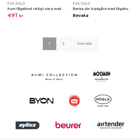
EVA SOLO
EVA SOLO
Kom fågellivet riktigt nära med denna diskreta fågelmatare för fönster. Med en smidig design i glas gör det lätt för fåglar att slå sig ner smidigt för att äta i din närhet.
Berika din trädgård med fågelliv. Eva Solos fågelmatare för fönster gör att du kan se det rika fågellivet på nära håll.
497
Bevaka
kr
1
2
Visa alla