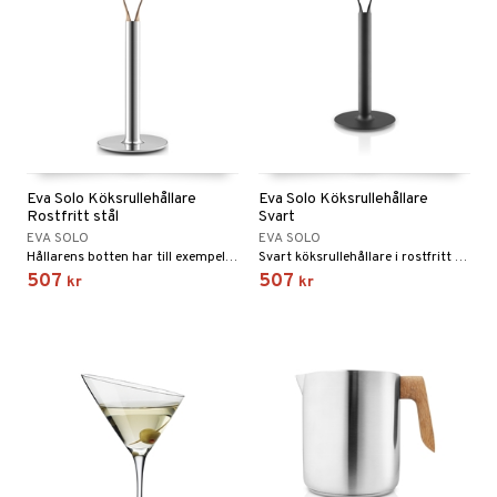
Eva Solo Köksrullehållare
Eva Solo Köksrullehållare
Rostfritt stål
Svart
EVA SOLO
EVA SOLO
Hållarens botten har till exempel extra tyngd och är belagd med gummi så att den står stadigt när man behöver riva av en bit papper snabbt.
Svart köksrullehållare i rostfritt stål från Eva Solo.
507
507
kr
kr