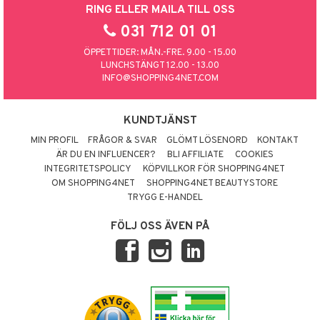
RING ELLER MAILA TILL OSS
031 712 01 01
ÖPPETTIDER: MÅN.-FRE. 9.00 - 15.00
LUNCHSTÄNGT 12.00 - 13.00
INFO@SHOPPING4NET.COM
KUNDTJÄNST
MIN PROFIL
FRÅGOR & SVAR
GLÖMT LÖSENORD
KONTAKT
ÄR DU EN INFLUENCER?
BLI AFFILIATE
COOKIES
INTEGRITETSPOLICY
KÖPVILLKOR FÖR SHOPPING4NET
OM SHOPPING4NET
SHOPPING4NET BEAUTYSTORE
TRYGG E-HANDEL
FÖLJ OSS ÄVEN PÅ