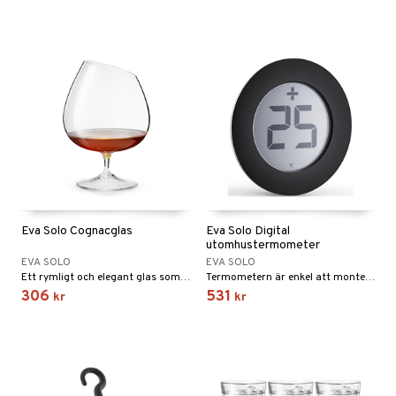
Eva Solo Cognacglas
Eva Solo Digital
utomhustermometer
EVA SOLO
EVA SOLO
Ett rymligt och elegant glas som lyfter fram konjakens tydliga karaktär. Glaset är tunt och dekorativt.
Termometern är enkel att montera på fönsterrutans utsida. Den är också smidig att ta bort vid fönstertvätt eller batteribyte.
306
531
kr
kr