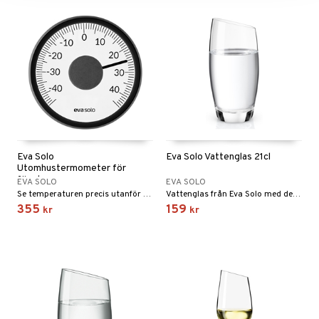
Eva Solo
Eva Solo Vattenglas 21cl
Utomhustermometer för
fönster
EVA SOLO
EVA SOLO
Se temperaturen precis utanför fönstret och var förberedd på alla olika väder.
Vattenglas från Eva Solo med den eleganta sneda kanten.
355
159
kr
kr