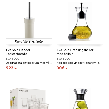
Finns i flera varianter
Eva Solo Citadel
Eva Solo Dressingshaker
Toalettborste
med hällpip
EVA SOLO
EVA SOLO
Uppgradera ditt badrum med vår stilrena och funktionella Citadel toalettborste. Toalettborsten är utrustad med ett utbytbart borsthuvud tillverkat av återvunnen plast. Borstens behållare motverkar dålig lukt och främjar en fräschare badrumsmiljö.
Häll olja och vinäger i shakern, skaka om ordentligt och servera.
923
306
kr
kr