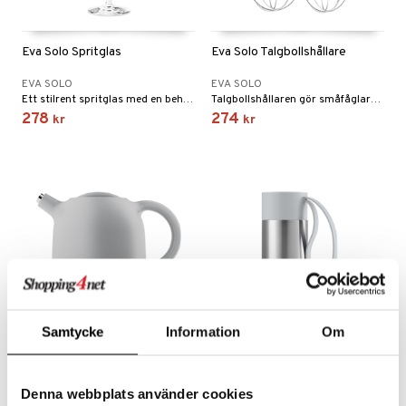
Eva Solo Spritglas
Eva Solo Talgbollshållare
EVA SOLO
EVA SOLO
Ett stilrent spritglas med en behaglig, sned tunn kant.
Talgbollshållaren gör småfåglarna glada och mätta.
278
274
kr
kr
Samtycke
Information
Om
Eva Solo Thimble
Eva Solo To Go Cup
termoskanna 1L
Denna webbplats använder cookies
EVA SOLO
EVA SOLO