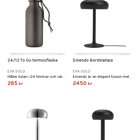
24/12 To Go termosflaska
Emendo Bordslampa
EVA SOLO
EVA SOLO
Håller kylan i 24 timmar och värmen i 12 timmar.
Emendo är en elegant fusion mellan design och funktionalitet. Ett modernt, minimalistiskt uttryck skänker ögat ro och den inbyggda trådlösa laddaren skänker själen ro efter laddningen är nära till hands.
285
2450
kr
kr