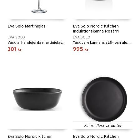
Eva Solo Martiniglas
Eva Solo Nordic Kitchen
Induktionskanna Rostfri
EVA SOLO
EVA SOLO
Vackra, handgjorda martiniglas.
Tack vare kannans stål- och aluminiumkonstruktion i botten går det fort att koka upp vatten till kaffe, te eller matlagning på induktionshällen.
301
995
kr
kr
Finns i flera varianter
Eva Solo Nordic kitchen
Eva Solo Nordic Kitchen