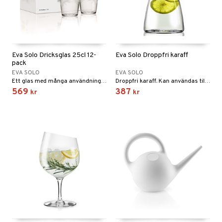
Eva Solo Dricksglas 25cl 12-
Eva Solo Droppfri karaff
pack
EVA SOLO
EVA SOLO
Ett glas med många användningsområden från Eva Solo.
Droppfri karaff. Kan användas till alla slags drycker samt till dekantering och servering av vin.
569
387
kr
kr