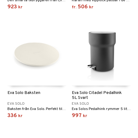
Den smarta tebryggaren från Eva Solo är formgiven av duon Tools Design och har kommit att bli en populär favorit i många hem.
Karaff med vipplock passar i de flest kylskåpsdörrar.
923
506
kr
fr.
kr
Eva Solo Baksten
Eva Solo Citadel Pedalhink
5L Svart
EVA SOLO
EVA SOLO
Baksten från Eva Solo. Perfekt till pizzan, brödet eller att baka t.ex. bullar med.
Eva Solos Pedalhink rymmer 5 liter och håller stilen i badrummet.
336
997
kr
kr