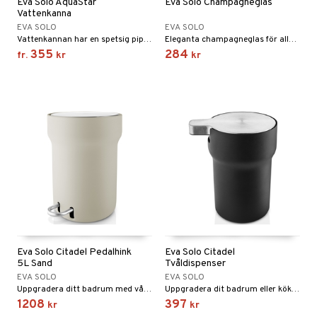
Eva Solo AquaStar
Eva Solo Champagneglas
Vattenkanna
EVA SOLO
EVA SOLO
Vattenkannan har en spetsig pip, som ger en jämn och fin stråle.
Eleganta champagneglas för alla slags bubblor.
355
284
fr.
kr
kr
Eva Solo Citadel Pedalhink
Eva Solo Citadel
5L Sand
Tvåldispenser
EVA SOLO
EVA SOLO
Uppgradera ditt badrum med vår stilrena och funktionella Citadel pedalhink. Hinken har en fotpedal så att du slipper använda händerna och undviker kontakt med bakterier och smuts. Soft-Close locket stängs automatiskt och rör sig mjukt och tyst.
Uppgradera dit badrum eller kök med vår stilrena och funktionella Citadel tvåldispenser. Med ett enkelt tryck levererar pumpen en perfekt mängd tvål eller handgel. Dispenserns smarta design gör det möjligt att hantera den med en hand.
1208
397
kr
kr