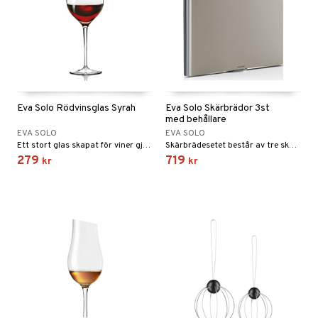
Eva Solo Rödvinsglas Syrah
Eva Solo Skärbrädor 3st
med behållare
EVA SOLO
EVA SOLO
Ett stort glas skapat för viner gjorda på syrah och zinfandel och för kraftiga blandningar som amarone och vinerna från Priorat.
Skärbrädesetet består av tre skärbrädor i varsin färg och en platsbesparande hållare.
279
719
kr
kr