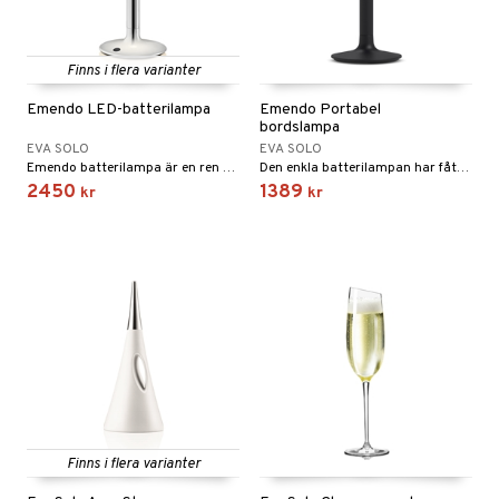
Finns i flera varianter
Emendo LED-batterilampa
Emendo Portabel
bordslampa
EVA SOLO
EVA SOLO
Emendo batterilampa är en ren och kompromisslös kombination av design och funktionalitet. Allt överflödigt har skalats bort för att skapa en lampa som är vacker i sin enkelhet, smidig att använda och försedd med energibesparande LED-teknologi.
Den enkla batterilampan har fått sitt namn efter designprocessen. Emendo betyder nämligen att förbättra.
2450
1389
kr
kr
Finns i flera varianter