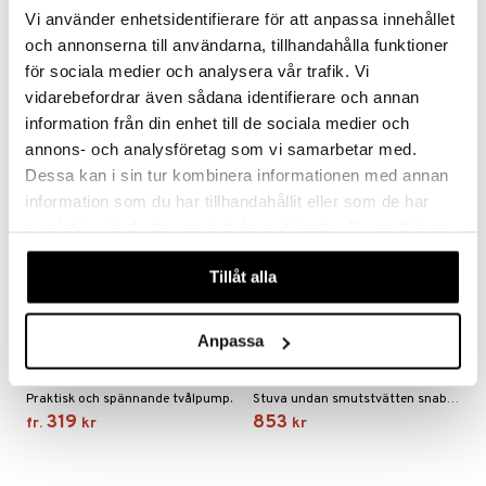
Snygg och praktisk termoskanna från Eva Solo.
To Go Cup från Eva Solo i rostfritt stål.
Vi använder enhetsidentifierare för att anpassa innehållet
569
285
kr
kr
och annonserna till användarna, tillhandahålla funktioner
för sociala medier och analysera vår trafik. Vi
vidarebefordrar även sådana identifierare och annan
information från din enhet till de sociala medier och
annons- och analysföretag som vi samarbetar med.
Dessa kan i sin tur kombinera informationen med annan
information som du har tillhandahållit eller som de har
samlat in när du har använt deras tjänster. Du godkänner
våra cookies vid fortsatt användande av vår webbplats.
Tillåt alla
Finns i flera varianter
Anpassa
Eva Solo Tvåldispenser
Eva Solo Tvättsäck
EVA SOLO
EVA SOLO
Praktisk och spännande tvålpump.
Stuva undan smutstvätten snabbt och enkelt med funktionell tvättkorg, förvaring och transportväska i ett.
319
853
fr.
kr
kr