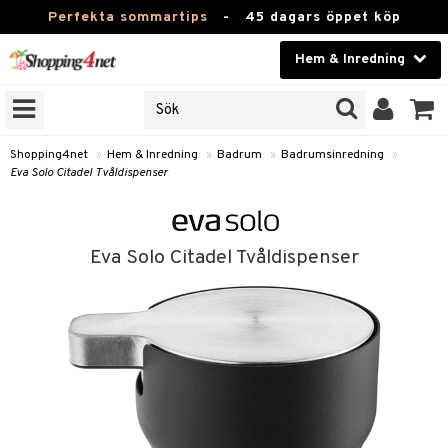
Perfekta sommartips
-
45 dagars öppet köp
Hem & Inredning
RKEN
Skönhet
JER
ODUKTER
Kontaktlinser
Shopping4net
»
Hem & Inredning
»
Badrum
»
Badrumsinredning
»
Eva Solo Citadel Tvåldispenser
TKORT
Hälsokost
Apotek
Eva Solo Citadel Tvåldispenser
sinredning
Fitness
textilier
Hem & Inredning
stillbehör
Leksaker, Barn & Baby
Varumärken
g
mpor
Kampanjer
g
bler
ngstillbehör