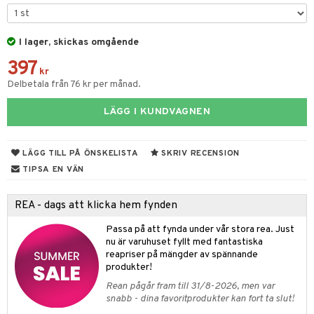
fe, Te & Espresso
dskuddar
k
ps- & Avecglas
er & Elvispar
dknivar
rvaring
textilier
rdsredskap
I lager, skickas omgående
glas
iga maskiner
vset
ddset
dskap
sbelysning
397
skey- & Cognacglas
tenkokare
kr
vslipar och Brynen
dar & Täcken
til
e
Delbetala från 76 kr per månad.
vtillbehör
an & Örngott
 & Muggar
LÄGG I KUNDVAGNEN
kknivar
Kryddkvarnar
l- & Grönsaksknivar
ngstillbehör
LÄGG TILL PÅ ÖNSKELISTA
SKRIV RECENSION
rbrädor
TIPSA EN VÄN
nnor
cialknivar
way / Outdoor
REA - dags att klicka hem fynden
skor
ar
Passa på att fynda under vår stora rea. Just
nu är varuhuset fyllt med fantastiska
lådor
ietter
& Bakformar
reapriser på mängder av spännande
produkter!
moskannor
pa tallrikar
gningsfat & Skålar
Rean pågår fram till 31/8-2026, men var
rmosmuggar
tallrikar
Bartillbehör
snabb - dina favoritprodukter kan fort ta slut!