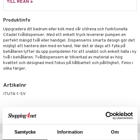
TILL REAN »
Produktinfo
Uppgradera dit badrum eller kök med vår stilrena och funktionella
Citadel tvåldispenser. Med ett enkelt tryck levererar pumpen en
perfekt mängd tvål eller handgel. Dispenserns smarta design gör det
möjligt att hantera den med en hand. När det är dags att fylla på
behållaren lyfter du upp pumpdelen för att snabbt och enkelt hälla i ny
tvål i behållaren. Tvåldispensern är tillverkad av material av hög
kvalitet och designad med fokus på hållbarhet och pålitlighet. Finns i
olika färger.
Artikelnr
ITU74-1-SV
Lägsta pris senaste 30 dagarna: 397 kr
Populära produkter
Samtycke
Information
Om