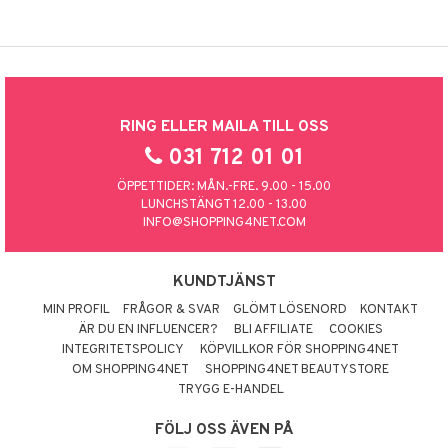
RING ELLER MAILA TILL OSS
031 712 01 01
ÖPPETTIDER: MÅN.-FRE. 9.00 - 15.00
LUNCHSTÄNGT 12.00 - 13.00
INFO@SHOPPING4NET.COM
KUNDTJÄNST
MIN PROFIL
FRÅGOR & SVAR
GLÖMT LÖSENORD
KONTAKT
ÄR DU EN INFLUENCER?
BLI AFFILIATE
COOKIES
INTEGRITETSPOLICY
KÖPVILLKOR FÖR SHOPPING4NET
OM SHOPPING4NET
SHOPPING4NET BEAUTYSTORE
TRYGG E-HANDEL
FÖLJ OSS ÄVEN PÅ