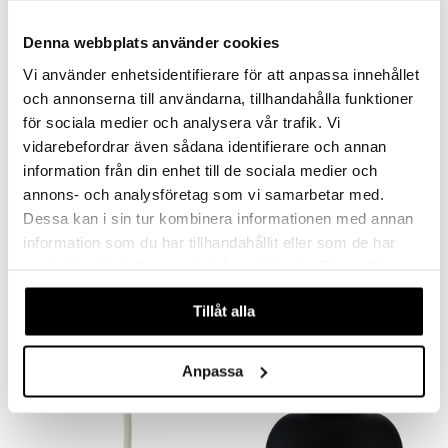
Denna webbplats använder cookies
Vi använder enhetsidentifierare för att anpassa innehållet
och annonserna till användarna, tillhandahålla funktioner
för sociala medier och analysera vår trafik. Vi
vidarebefordrar även sådana identifierare och annan
information från din enhet till de sociala medier och
Finns i flera varianter
Finns i flera varianter
annons- och analysföretag som vi samarbetar med.
Pedalhink Nova 3L
Sono Pedalhink/Sophink
Dessa kan i sin tur kombinera informationen med annan
ZONE DENMARK
BLOMUS
information som du har tillhandahållit eller som de har
samlat in när du har använt deras tjänster. Du godkänner
576
699
fr.
kr
fr.
kr
våra cookies vid fortsatt användande av vår webbplats.
Tillåt alla
Anpassa