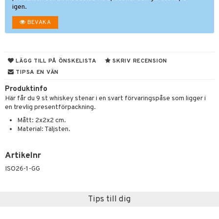
til
igen.
vtillbehör
 & Muggar
BEVAKA
kknivar
Kryddkvarnar
l- & Grönsaksknivar
ngstillbehör
LÄGG TILL PÅ ÖNSKELISTA
SKRIV RECENSION
rbrädor
nnor
TIPSA EN VÄN
cialknivar
way / Outdoor
Produktinfo
Här får du 9 st whiskey stenar i en svart förvaringspåse som ligger i
skor
ar
en trevlig presentförpackning.
lådor
ietter
& Bakformar
Mått: 2x2x2 cm.
Material: Täljsten.
moskannor
pa tallrikar
gningsfat & Skålar
rmosmuggar
tallrikar
Bartillbehör
Artikelnr
ISO26-1-GG
& Plädar
Tips till dig
s
dskuddar
textilier