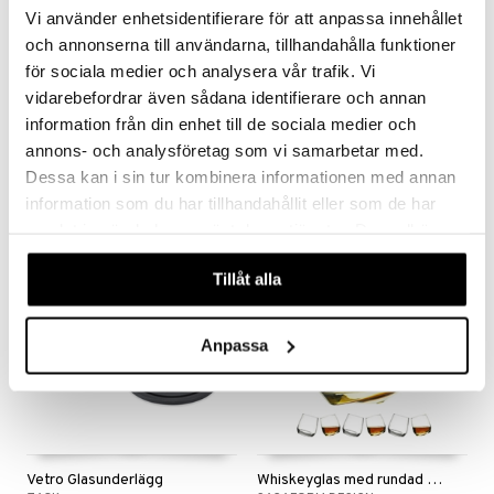
Vi använder enhetsidentifierare för att anpassa innehållet
och annonserna till användarna, tillhandahålla funktioner
för sociala medier och analysera vår trafik. Vi
vidarebefordrar även sådana identifierare och annan
Intermezzo Blue Whiskyglas DOF 40cl (30cl)
Intermezzo Blue Whiskyglas OF 25cl (22cl)
information från din enhet till de sociala medier och
ORREFORS
ORREFORS
annons- och analysföretag som vi samarbetar med.
521
488
kr
kr
Dessa kan i sin tur kombinera informationen med annan
information som du har tillhandahållit eller som de har
samlat in när du har använt deras tjänster. Du godkänner
våra cookies vid fortsatt användande av vår webbplats.
Tillåt alla
Anpassa
Vetro Glasunderlägg
Whiskeyglas med rundad botten 6-pack