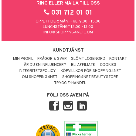
RING ELLER MAILA TILL OSS
031 712 01 01
ÖPPETTIDER: MÅN.-FRE. 9.00 - 15.00
LUNCHSTÄNGT 12.00 - 13.00
INFO@SHOPPING4NET.COM
KUNDTJÄNST
MIN PROFIL
FRÅGOR & SVAR
GLÖMT LÖSENORD
KONTAKT
ÄR DU EN INFLUENCER?
BLI AFFILIATE
COOKIES
INTEGRITETSPOLICY
KÖPVILLKOR FÖR SHOPPING4NET
OM SHOPPING4NET
SHOPPING4NET BEAUTYSTORE
TRYGG E-HANDEL
FÖLJ OSS ÄVEN PÅ