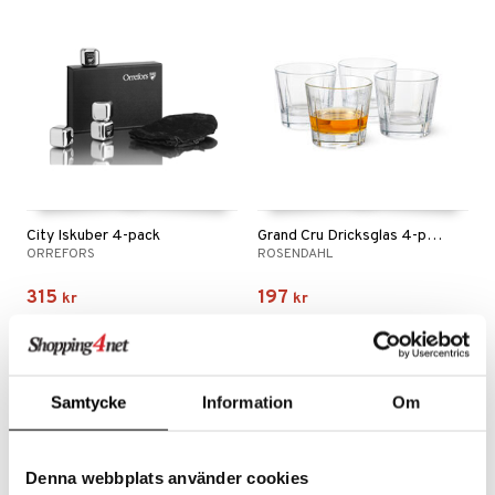
äder
lkar & Matare
änst
ddset
ör
& Plädar
liv
 & svar
dar & Täcken
tilier
Grilltillbehör
produkt
an & Örngott
elningen
& insektsskydd
tik
dskuddar
k
City Iskuber 4-pack
Grand Cru Dricksglas 4-pack
textilier
rdsredskap
ORREFORS
ROSENDAHL
ddset
sbelysning
315
197
kr
kr
dar & Täcken
e
an & Örngott
Samtycke
Information
Om
Denna webbplats använder cookies